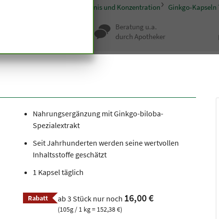
pseln und Tabletten
Gedächtnis und Konzentration
Ginkgo-Kapseln
nqualität seit
Beratung u.a.
undert Jahren
durch Apotheker
Nahrungsergänzung mit Ginkgo-biloba-
Spezialextrakt
Seit Jahrhunderten werden seine wertvollen
Inhaltsstoffe geschätzt
1 Kapsel täglich
16,00 €
Rabatt
ab 3 Stück nur noch
(105g / 1 kg = 152,38 €)