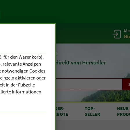
Me
g
Service / Infos
Hi
eit 1903
Naturheilmittel
B. für den Warenkorb),
und
Kosmetik
direkt vom Hersteller
. relevante Anzeigen
cht notwendigen Cookies
einzeln aktivieren oder
it in der Fußzeile
llierte Informationen
RODUKTE
SONDER
-
TOP
-
NEUE
N A BIS Z
ANGEBOTE
SELLER
PROD