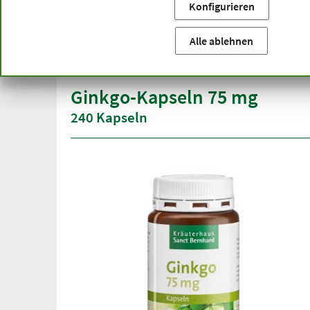
Konfigurieren
Sie befinden sich hier:
Startseite
Produktkategorien
Ka
versandkostenfrei
Spitze
Alle ablehnen
ab 50 €
über h
innerhalb Deutschlands
Ginkgo-Kapseln 75 mg
240 Kapseln