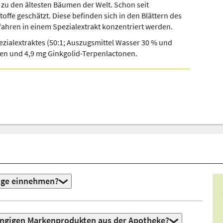
zu den ältesten Bäumen der Welt. Schon seit
ffe geschätzt. Diese befinden sich in den Blättern des
hren in einem Spezialextrakt konzentriert werden.
Dieses Video ist im erweiterten Datenschutzmodus
zialextraktes (50:1; Auszugsmittel Wasser 30 % und
eingebunden. Mit Klick auf den Wiedergabe-
den und 4,9 mg Ginkgolid-Terpenlactonen.
Button erteilen Sie Ihre Einwilligung darin, dass
Youtube Cookies setzt. Mehr Infos zur Cookie-
Verwendung durch Youtube
finden Sie hier
.
nge einnehmen?
gängigen Markenprodukten aus der Apotheke?