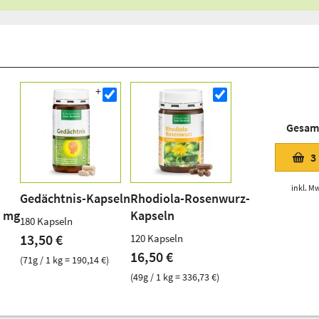
Gesam
3
inkl. Mw
Gedächtnis-Kapseln
Rhodiola-Rosenwurz-
5 mg
Kapseln
180 Kapseln
13,50 €
120 Kapseln
16,50 €
(71g / 1 kg = 190,14 €)
(49g / 1 kg = 336,73 €)