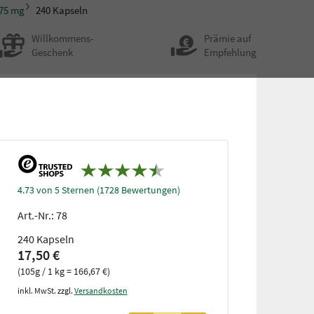
 75 mg
240 Kapseln
Willkommens-
Prämie auf
Geschenk
Empfehlung
4.73 von 5 Sternen (1728 Bewertungen)
Art.-Nr.:
78
240 Kapseln
17,50 €
(105g / 1 kg = 166,67 €)
inkl. MwSt. zzgl.
Versandkosten
ab 3