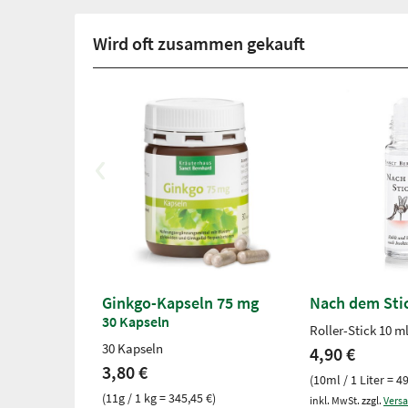
Wird oft zusammen gekauft
Ginkgo-Kapseln 75 mg
Nach dem Stic
30 Kapseln
Roller-Stick 10 m
30 Kapseln
4,90 €
3,80 €
(10ml / 1 Liter = 4
(11g / 1 kg = 345,45 €)
inkl. MwSt. zzgl.
Vers