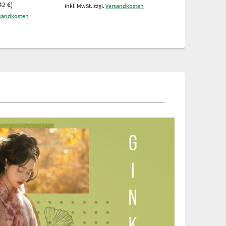
42 €)
inkl. MwSt. zzgl.
Versandkosten
inkl. MwSt. zzgl.
V
sandkosten