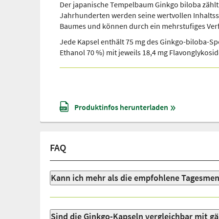
Der japanische Tempelbaum Ginkgo biloba zählt 
Jahrhunderten werden seine wertvollen Inhaltssto
Baumes und können durch ein mehrstufiges Verfa
Jede Kapsel enthält 75 mg des Ginkgo-biloba-Spe
Ethanol 70 %) mit jeweils 18,4 mg Flavonglykosi
Produktinfos herunterladen
FAQ
Kann ich mehr als die empfohlene Tagesme
Sind die Ginkgo-Kapseln vergleichbar mit 