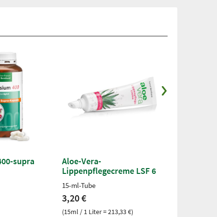
00-supra
Aloe-Vera-
Augenfit-Ka
Lippenpflegecreme LSF 6
90 Kapseln
15-ml-Tube
90 Kapseln für
3,20 €
12,50 €
(15ml / 1 Liter = 213,33 €)
(84g / 1 kg = 14