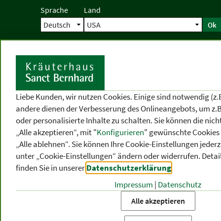
Sprache
Land
Ok
Startseite
Versand
Direktbestellun
S
Liebe Kunden, wir nutzen Cookies. Einige sind notwendig (z.
andere dienen der Verbesserung des Onlineangebots, um z.B
oder personalisierte Inhalte zu schalten. Sie können die ni
„Alle akzeptieren“, mit "
Konfigurieren
" gewünschte Cookies 
„Alle ablehnen“. Sie können Ihre Cookie-Einstellungen jederze
unter „Cookie-Einstellungen“ ändern oder widerrufen.
Detai
finden Sie in unserer
Datenschutzerklärung
.
Impressum
|
Datenschutz
PRODUKT
-
THEMEN
-
P
KATEGORIEN
BEREICHE
VO
Alle akzeptieren