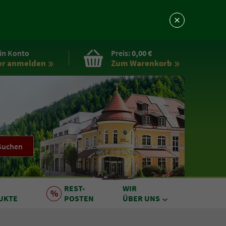
in Konto
Preis:
0,00 €
er anmelden
Zum Warenkorb
Suchen
REST
-
WIR
UKTE
POSTEN
ÜBER UNS