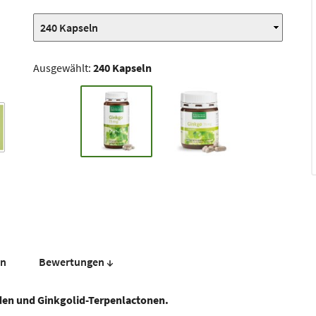
Ausgewählt:
240 Kapseln
en
Bewer­tungen ↓
en und Ginkgolid-Terpenlactonen.