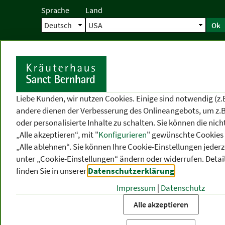
Sprache
Land
Ok
Startseite
Versand
Direktbestellun
S
Liebe Kunden, wir nutzen Cookies. Einige sind notwendig (z.
andere dienen der Verbesserung des Onlineangebots, um z.B
oder personalisierte Inhalte zu schalten. Sie können die ni
„Alle akzeptieren“, mit "
Konfigurieren
" gewünschte Cookies 
„Alle ablehnen“. Sie können Ihre Cookie-Einstellungen jederze
unter „Cookie-Einstellungen“ ändern oder widerrufen.
Detai
finden Sie in unserer
Datenschutzerklärung
.
Impressum
|
Datenschutz
PRODUKT
-
THEMEN
-
P
KATEGORIEN
BEREICHE
VO
Alle akzeptieren