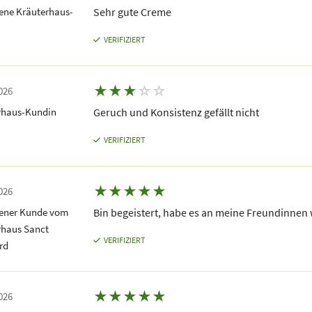
ene Kräuterhaus-
Sehr gute Creme
VERIFIZIERT
★
★
★
☆
☆
026
rhaus-Kundin
Geruch und Konsistenz gefällt nicht
VERIFIZIERT
★
★
★
★
★
026
dener Kunde vom
Bin begeistert, habe es an meine Freundinnen 
rhaus Sanct
VERIFIZIERT
rd
★
★
★
★
★
026