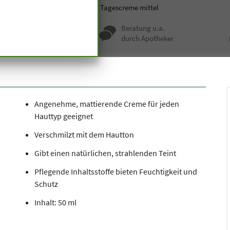
smetik
Hautpflege
Getönte Tagescreme mittel
nqualität seit
Beratung u.a.
undert Jahren
durch Apotheker
Angenehme, mattierende Creme für jeden
Hauttyp geeignet
Verschmilzt mit dem Hautton
Gibt einen natürlichen, strahlenden Teint
Pflegende Inhaltsstoffe bieten Feuchtigkeit und
Schutz
Inhalt: 50 ml