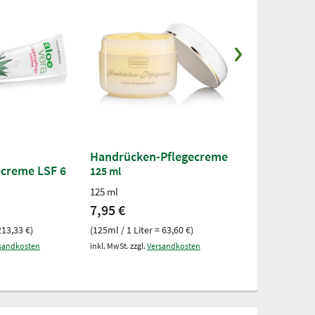
Handrücken-Pflegecreme
Anti-Achse
ecreme LSF 6
125 ml
100 ml
125 ml
100 ml
7,95 €
6,50 €
213,33 €)
(125ml / 1 Liter = 63,60 €)
(100ml / 1 Liter
sandkosten
inkl. MwSt. zzgl.
Versandkosten
inkl. MwSt. zzgl.
V