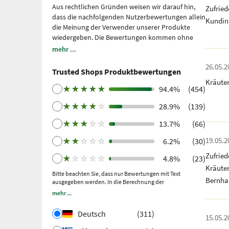
Aus rechtlichen Gründen weisen wir darauf hin,
Zufried
dass die nachfolgenden Nutzerbewertungen allein
Kundin
die Meinung der Verwender unserer Produkte
wiedergeben. Die Bewertungen kommen ohne
unsere Einflussnahme zustande, wir geben sie
mehr ...
lediglich unmittelbar und ungefiltert wieder, ohne
26.05.2
sie uns zu eigen zu machen. Bitte beachten Sie: Es
Trusted Shops Produktbewertungen
handelt sich um persönliche, individuelle
Kräute
Erfahrungen, welche nicht durch Studien belegt
★
★
★
★
★
94.4%
(454)
sind. Wir nutzen Trusted Shops als unabhängigen
★
★
★
★
☆
28.9%
(139)
Dienstleister seit 2021 für die Einholung von
Bewertungen. Trusted Shops hat Maßnahmen
★
★
★
☆
☆
13.7%
(66)
getroffen, um sicherzustellen, dass es sich um
echte Bewertungen handelt.
Mehr Informationen
.
19.05.2
★
★
☆
☆
☆
6.2%
(30)
Ältere Bewertungen wurden über Trustpilot nach
Zufrie
★
☆
☆
☆
☆
4.8%
(23)
einem getätigten Kauf und anschließender
Kräute
Einladung gesammelt.
Bitte beachten Sie, dass nur Bewertungen mit Text
Bernha
ausgegeben werden. In die Berechnung der
Gesamtbewertung fließen auch Sternebewertungen ohne
mehr ...
Kommentar ein.
Deutsch
(311)
15.05.2