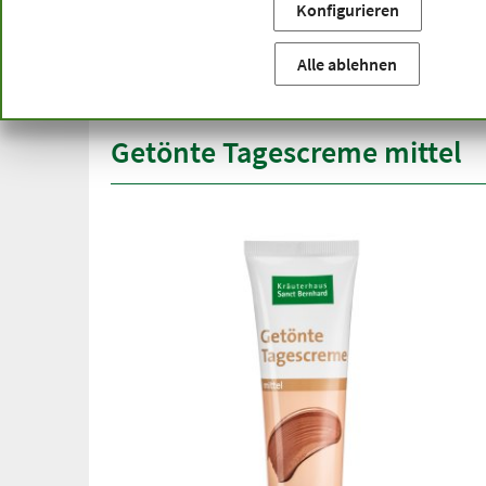
Konfigurieren
Sie befinden sich hier:
Startseite
Produktkategorien
Ko
versandkostenfrei
Spitze
Alle ablehnen
ab 50 €
über h
innerhalb Deutschlands
Getönte Tagescreme mittel