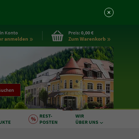
in Konto
Preis:
0,00 €
er anmelden
Zum Warenkorb
Suchen
REST
-
WIR
UKTE
POSTEN
ÜBER UNS