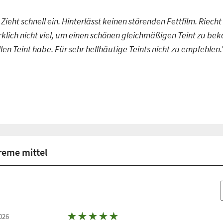
eht schnell ein. Hinterlässt keinen störenden Fettfilm. Riech
lich nicht viel, um einen schönen gleichmäßigen Teint zu bek
len Teint habe. Für sehr hellhäutige Teints nicht zu empfehlen.
reme mittel
★
★
★
★
★
026