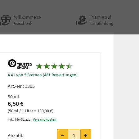
Willkommens-
Prämie auf
Geschenk
Empfehlung
4.41 von 5 Sternen (481 Bewertungen)
Art.-Nr.:
1305
50 ml
6,50 €
(50ml / 1 Liter = 130,00 €)
inkl. MwSt. zzgl.
Versandkosten
Anzahl: