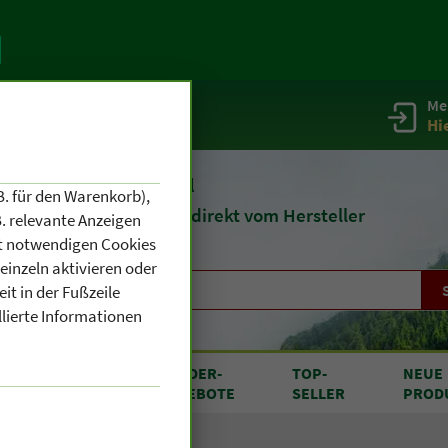
Me
g
Service / Infos
Hi
eit 1903
Naturheilmittel
B. für den Warenkorb),
und
Kosmetik
direkt vom Hersteller
. relevante Anzeigen
cht notwendigen Cookies
einzeln aktivieren oder
it in der Fußzeile
llierte Informationen
RODUKTE
SONDER
-
TOP
-
NEUE
N A BIS Z
ANGEBOTE
SELLER
PROD