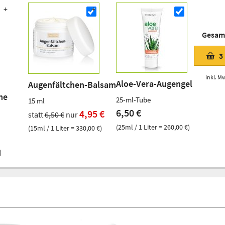
Gesam
3
inkl. Mw
Aloe-Vera-Augengel
Augenfältchen-Balsam
me
25-ml-Tube
15 ml
6,50 €
4,95 €
statt
6,50 €
nur
(25ml / 1 Liter = 260,00 €)
(15ml / 1 Liter = 330,00 €)
)