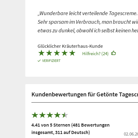
„Wunderbare leicht verteilende Tagescreme. Zi
Sehr sparsam im Verbrauch, man braucht wirk
etwas zu dunkel, obwohl ich selbst keinen hel
Glücklicher Kräuterhaus-Kunde
★
★
★
★
★
Hilfreich? (24)
VERIFIZIERT
Kundenbewertungen für Getönte Tagesc
4.41 von 5 Sternen (481 Bewertungen
insgesamt, 311 auf Deutsch)
02.06.2