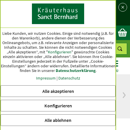
Sprache
Land
Ok
Liebe Kunden, wir nutzen Cookies. Einige sind notwendig (z.B. für
den Warenkorb), andere dienen der Verbesserung des
Onlineangebots, um z.B. relevante Anzeigen oder personalisierte
Inhalte zu schalten. Sie können die nicht notwendigen Cookies
„Alle akzeptieren“, mit "
Konfigurieren
" gewünschte Cookies
einzeln aktivieren oder „Alle ablehnen“. Sie können Ihre Cookie-
Einstellungen jederzeit in der Fußzeile unter „Cookie-
Einstellungen“ ändern oder widerrufen.
Detaillierte Informationen
finden Sie in unserer
Datenschutzerklärung
.
KATEGORIEN
ANGEBOTE
TOPSELLER
MENÜ
Impressum
|
Datenschutz
Alle akzeptieren
versandkostenfrei
Spitzenqualität seit
ab 50 €
über hundert Jahren
Konfigurieren
innerhalb Deutschlands
Alle ablehnen
Gelenkpflege-Kräuterbalsam