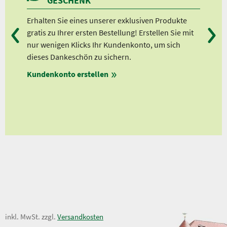
GESCHENK
n
Erhalten Sie eines unserer exklusiven Produkte
Bei
gratis zu Ihrer ersten Bestellung! Erstellen Sie mit
Ab 
lle
nur wenigen Klicks Ihr Kundenkonto, um sich
Ab 
dieses Dankeschön zu sichern.
Ab 
Kundenkonto erstellen
Ab 
en
ungen
9,50 €
inkl. MwSt. zzgl.
Versandkosten