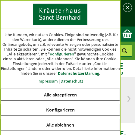
Sprache
Land
Ok
Liebe Kunden, wir nutzen Cookies. Einige sind notwendig (z.B. für
den Warenkorb), andere dienen der Verbesserung des
Onlineangebots, um z.B. relevante Anzeigen oder personalisierte
Inhalte zu schalten. Sie können die nicht notwendigen Cookies
„Alle akzeptieren“, mit "
Konfigurieren
" gewünschte Cookies
einzeln aktivieren oder „Alle ablehnen“. Sie können Ihre Cookie-
Einstellungen jederzeit in der Fußzeile unter „Cookie-
Einstellungen“ ändern oder widerrufen.
Detaillierte Informationen
finden Sie in unserer
Datenschutzerklärung
.
KATEGORIEN
ANGEBOTE
TOPSELLER
MENÜ
Impressum
|
Datenschutz
Alle akzeptieren
versandkostenfrei
Spitzenqualität seit
ab 50 €
über hundert Jahren
Konfigurieren
innerhalb Deutschlands
Alle ablehnen
Gelee-Royal + Blütenpollen + Vitamin-E-