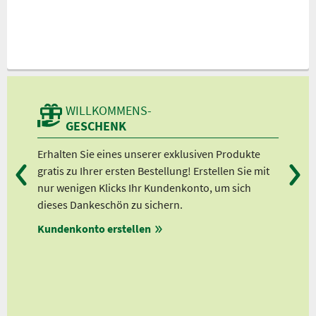
WILLKOMMENS-
GESCHENK
sen,
Erhalten Sie eines unserer exklusiven Produkte
Bei
t
gratis zu Ihrer ersten Bestellung! Erstellen Sie mit
Ab 
,
nur wenigen Klicks Ihr Kundenkonto, um sich
Ab 
n
dieses Dankeschön zu sichern.
Ab 
rm
Kundenkonto erstellen
Ab 
en
ungen