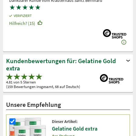
Dankbarer Kunde vom Kräuterhaus Sanct Bernhard
★
★
★
★
★
VERIFIZIERT
Hilfreich? (15)
Kundenbewertungen für: Gelatine Gold
extra
4.81 von 5 Sternen
(159 Bewertungen insgesamt, 68 auf Deutsch)
Unsere Empfehlung
Dieser Artikel:
Gelatine Gold extra
4er-Packung