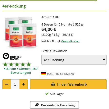
4er-Packung
Art.-Nr.:
1787
4 Dosen für 6 Monate à 525 g
64,00 €
(2100g / 1 kg = 30,48 €)
inkl. MwSt. zzgl.
Versandkosten
Bitte auswählen:
4.81 von 5 Sternen (159
Bewertungen)
In den Warenkorb
Auf Lager
Persönliche Beratung