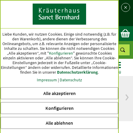
Sprache
Land
Ok
Liebe Kunden, wir nutzen Cookies. Einige sind notwendig (z.B. für
den Warenkorb), andere dienen der Verbesserung des
Onlineangebots, um z.B. relevante Anzeigen oder personalisierte
Inhalte zu schalten. Sie können die nicht notwendigen Cookies
„Alle akzeptieren“, mit "
Konfigurieren
" gewünschte Cookies
einzeln aktivieren oder „Alle ablehnen“. Sie können Ihre Cookie-
Einstellungen jederzeit in der Fußzeile unter „Cookie-
Einstellungen“ ändern oder widerrufen.
Detaillierte Informationen
finden Sie in unserer
Datenschutzerklärung
.
KATEGORIEN
ANGEBOTE
TOPSELLER
MENÜ
Impressum
|
Datenschutz
Alle akzeptieren
versandkostenfrei
Spitzenqualität seit
ab 50 €
über hundert Jahren
Konfigurieren
innerhalb Deutschlands
Alle ablehnen
Gelatine Gold extra