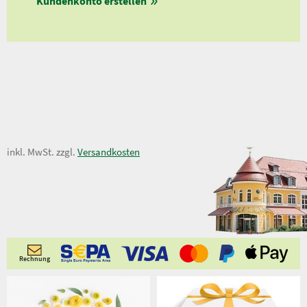
Kundenkonto erstellen
Ab 
64,00 €
inkl. MwSt. zzgl.
Versandkosten
Rechnung