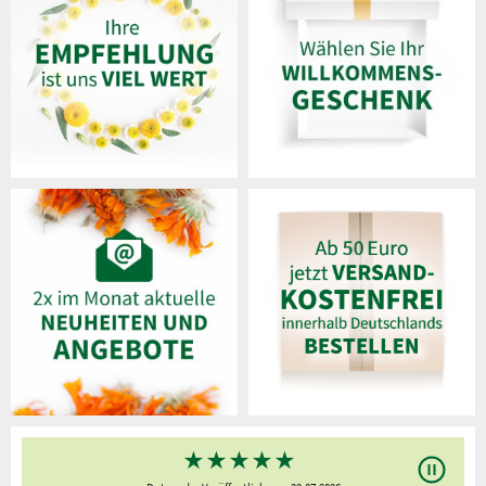
★
★
★
★
★