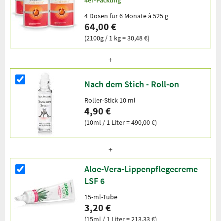
4 Dosen für 6 Monate à 525 g
64,00 €
(2100g / 1 kg = 30,48 €)
Nach dem Stich - Roll-on
Roller-Stick 10 ml
4,90 €
(10ml / 1 Liter = 490,00 €)
Aloe-Vera-Lippenpflegecreme
LSF 6
15-ml-Tube
3,20 €
(15ml / 1 Liter = 213,33 €)