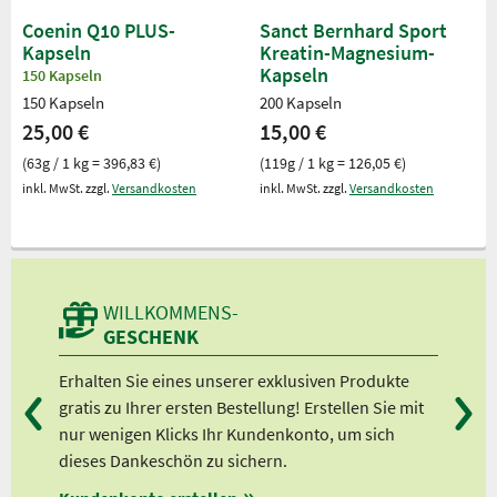
Coenin Q10 PLUS-
Sanct Bernhard Sport
Kapseln
Kreatin-Magnesium-
Kapseln
150 Kapseln
150 Kapseln
200 Kapseln
25,00 €
15,00 €
(63g / 1 kg = 396,83 €)
(119g / 1 kg = 126,05 €)
inkl. MwSt. zzgl.
Versandkosten
inkl. MwSt. zzgl.
Versandkosten
WILLKOMMENS-
GESCHENK
Erhalten Sie eines unserer exklusiven Produkte
Bei
gratis zu Ihrer ersten Bestellung! Erstellen Sie mit
Ab 
nur wenigen Klicks Ihr Kundenkonto, um sich
Ab 
dieses Dankeschön zu sichern.
Ab 