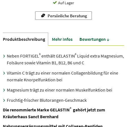
Auf Lager
Persönliche Beratung
Produkt­beschreibung
Mehr Infos
Bewer­tungen ↓
®
®
Neben FORTIGEL
enthält GELASTIN
Liquid extra Magnesium,
Folsäure sowie Vitamin B1, B12, B6 und C
Vitamin C trägt zu einer normalen Collagenbildung für eine
normale Knorpelfunktion bei
Magnesium trägt zu einer normalen Muskelfunktion bei
Fruchtig-frischer Blutorangen-Geschmack
®
Die renommierte Marke GELASTIN
gehört jetzt zum
Kräuterhaus Sanct Bernhard
Nahrungsergänzungsmittel mit Collagen-Peptiden