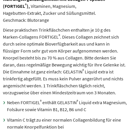
®
(FORTIGEL
),
Vitaminen, Magnesium,
Hagebutten-Extrakt, Zucker und Süßungsmittel.
Geschmack: Blutorange
Diese praktischen Trinkfläschchen enthalten je 10 g des
®
Marken-Collagens FORTIGEL
. Dieses Collagen zeichnet sich
durch seine optimale Bioverfügbarkeit aus und kann in
flüssiger Form sehr gut vom Körper aufgenommen werden.
Knorpel besteht bis zu 70 % aus Collagen. Bitte denken Sie
daran, dass regelmäßige Bewegung wichtig für Ihre Gelenke ist.
®
Die Einnahme ist ganz einfach: GELASTIN
Liquid extra ist
trinkfertig abgefüllt. Es muss kein Pulver angerührt und nichts
angemischt werden. 1 Trinkfläschchen täglich reicht,
vorzugsweise über einen Mindestzeitraum von 3 Monaten.
®
®
Neben FORTIGEL
enthält GELASTIN
Liquid extra Magnesium,
Folsäure sowie Vitamin B1, B12, B6 und C
Vitamin C trägt zu einer normalen Collagenbildung für eine
normale Knorpelfunktion bei