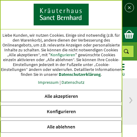
Sprache
Land
Ok
Liebe Kunden, wir nutzen Cookies. Einige sind notwendig (z.B. für
den Warenkorb), andere dienen der Verbesserung des
Onlineangebots, um z.B. relevante Anzeigen oder personalisierte
Inhalte zu schalten. Sie können die nicht notwendigen Cookies
„Alle akzeptieren“, mit "
Konfigurieren
" gewünschte Cookies
einzeln aktivieren oder „Alle ablehnen“. Sie können Ihre Cookie-
Einstellungen jederzeit in der Fußzeile unter „Cookie-
Einstellungen“ ändern oder widerrufen.
Detaillierte Informationen
finden Sie in unserer
Datenschutzerklärung
.
KATEGORIEN
ANGEBOTE
TOPSELLER
MENÜ
Impressum
|
Datenschutz
Alle akzeptieren
versandkostenfrei
Spitzenqualität seit
ab 50 €
über hundert Jahren
Konfigurieren
innerhalb Deutschlands
Alle ablehnen
GELASTIN® Liquid extra