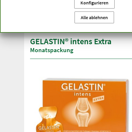
Konfigurieren
Sie befinden sich hier:
Startseite
Produktkategorien
Ka
versandkostenfrei
Spitze
Alle ablehnen
ab 50 €
über h
innerhalb Deutschlands
GELASTIN® intens Extra
Monatspackung