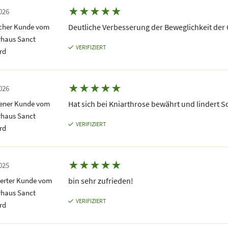
★
★
★
★
★
026
icher Kunde vom
Deutliche Verbesserung der Beweglichkeit der
rhaus Sanct
VERIFIZIERT
rd
★
★
★
★
★
026
dener Kunde vom
Hat sich bei Kniarthrose bewährt und lindert 
rhaus Sanct
VERIFIZIERT
rd
★
★
★
★
★
025
terter Kunde vom
bin sehr zufrieden!
rhaus Sanct
VERIFIZIERT
rd