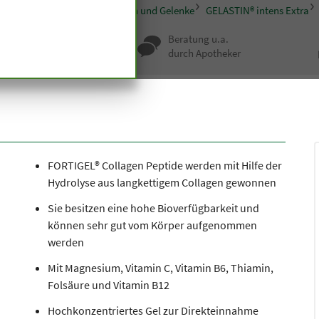
pseln und Tabletten
Knochen und Gelenke
GELASTIN® intens Extra
nqualität seit
Beratung u.a.
undert Jahren
durch Apotheker
FORTIGEL® Collagen Peptide werden mit Hilfe der
Hydrolyse aus langkettigem Collagen gewonnen
Sie besitzen eine hohe Bioverfügbarkeit und
können sehr gut vom Körper aufgenommen
werden
Mit Magnesium, Vitamin C, Vitamin B6, Thiamin,
Folsäure und Vitamin B12
Hochkonzentriertes Gel zur Direkteinnahme