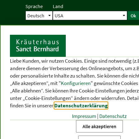
Sprache
Land
Ok
Startseite
Versand
Direktbestellun
S
Liebe Kunden, wir nutzen Cookies. Einige sind notwendig (z.
andere dienen der Verbesserung des Onlineangebots, um z.B
oder personalisierte Inhalte zu schalten. Sie können die ni
„Alle akzeptieren“, mit "
Konfigurieren
" gewünschte Cookies 
„Alle ablehnen“. Sie können Ihre Cookie-Einstellungen jederze
unter „Cookie-Einstellungen“ ändern oder widerrufen.
Detai
finden Sie in unserer
Datenschutzerklärung
.
Impressum
|
Datenschutz
PRODUKT
-
THEMEN
-
P
KATEGORIEN
BEREICHE
VO
Alle akzeptieren