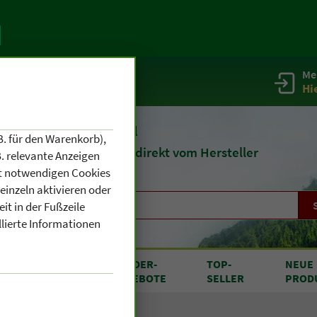
Me
g
Service / Infos
Hi
eit 1903
Naturheilmittel
B. für den Warenkorb),
und
Kosmetik
direkt vom Hersteller
. relevante Anzeigen
cht notwendigen Cookies
einzeln aktivieren oder
it in der Fußzeile
llierte Informationen
RODUKTE
SONDER
-
TOP
-
NEUE
N A BIS Z
ANGEBOTE
SELLER
PROD