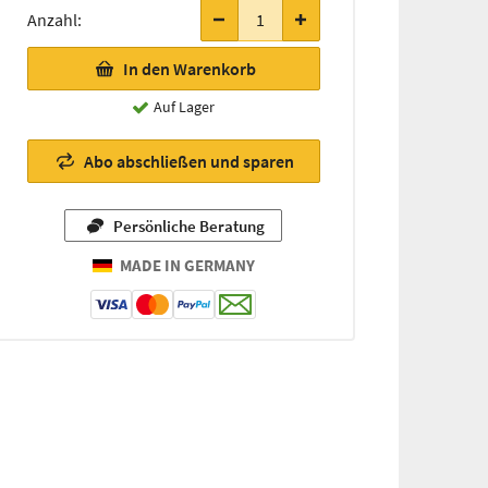
Stück
Anzahl:
nur
noch
In den Warenkorb
41,00 €
(720g / 1
Auf Lager
kg =
56,94 €)
Abo abschließen und sparen
Persönliche Beratung