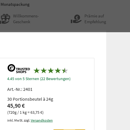
Monatspackung
Willkommens-
Prämie auf
Geschenk
Empfehlung
4.45 von 5 Sternen (22 Bewertungen)
Art.-Nr.:
2401
30 Portionsbeutel à 24g
45,90 €
(720g / 1 kg = 63,75 €)
inkl. MwSt. zzgl.
Versandkosten
ab 3