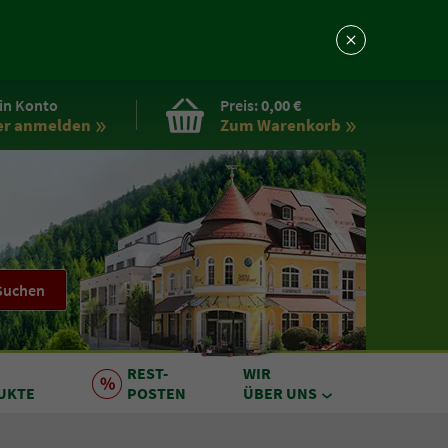
in Konto
Preis:
0,00 €
er anmelden
Zum Warenkorb
Suchen
REST
-
WIR
UKTE
POSTEN
ÜBER UNS