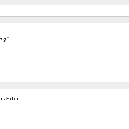
lang”
s Extra