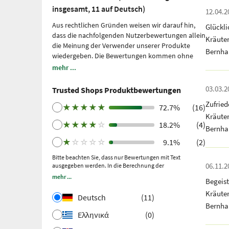
insgesamt, 11 auf Deutsch)
12.04.2
Aus rechtlichen Gründen weisen wir darauf hin,
Glückl
dass die nachfolgenden Nutzerbewertungen allein
Kräute
die Meinung der Verwender unserer Produkte
Bernha
wiedergeben. Die Bewertungen kommen ohne
unsere Einflussnahme zustande, wir geben sie
mehr ...
lediglich unmittelbar und ungefiltert wieder, ohne
sie uns zu eigen zu machen. Bitte beachten Sie: Es
03.03.2
Trusted Shops Produktbewertungen
handelt sich um persönliche, individuelle
Zufrie
Erfahrungen, welche nicht durch Studien belegt
★
★
★
★
★
72.7%
(16)
Kräute
sind. Wir nutzen Trusted Shops als unabhängigen
★
★
★
★
☆
18.2%
(4)
Dienstleister seit 2021 für die Einholung von
Bernha
Bewertungen. Trusted Shops hat Maßnahmen
★
☆
☆
☆
☆
9.1%
(2)
getroffen, um sicherzustellen, dass es sich um
echte Bewertungen handelt.
Bitte beachten Sie, dass nur Bewertungen mit Text
Mehr Informationen
.
06.11.2
ausgegeben werden. In die Berechnung der
Ältere Bewertungen wurden über Trustpilot nach
Gesamtbewertung fließen auch Sternebewertungen ohne
mehr ...
einem getätigten Kauf und anschließender
Begeis
Kommentar ein.
Einladung gesammelt.
Kräute
Deutsch
(11)
Bernha
Ελληνικά
(0)