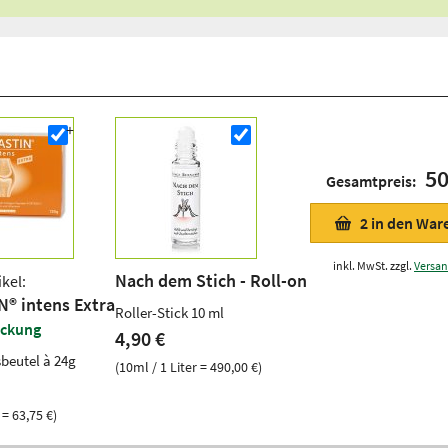
50
Gesamtpreis:
2
in den War
inkl. MwSt. zzgl.
Versa
Nach dem Stich - Roll-on
ikel:
® intens Extra
Roller-Stick 10 ml
ckung
4,90 €
sbeutel à 24g
(10ml / 1 Liter = 490,00 €)
 = 63,75 €)