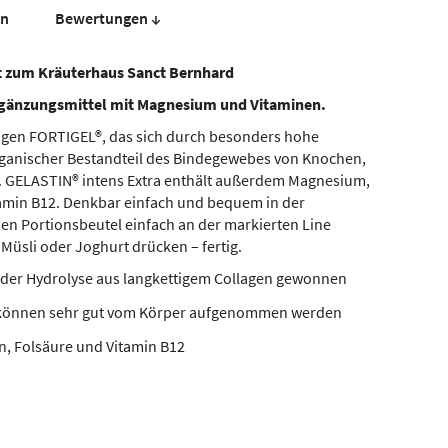
en
Bewer­tungen ↓
zt zum Kräuterhaus Sanct Bernhard
gänzungsmittel mit Magnesium und Vitaminen.
lagen FORTIGEL®, das sich durch besonders hohe
organischer Bestandteil des Bindegewebes von Knochen,
. GELASTIN® intens Extra enthält außerdem Magnesium,
tamin B12. Denkbar einfach und bequem in der
n Portionsbeutel einfach an der markierten Line
 Müsli oder Joghurt drücken – fertig.
 der Hydrolyse aus langkettigem Collagen gewonnen
d können sehr gut vom Körper aufgenommen werden
n, Folsäure und Vitamin B12