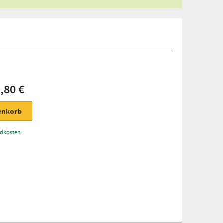
,80 €
enkorb
ndkosten