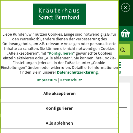
Sprache
Land
Ok
Liebe Kunden, wir nutzen Cookies. Einige sind notwendig (z.B. für
den Warenkorb), andere dienen der Verbesserung des
Onlineangebots, um z.B. relevante Anzeigen oder personalisierte
Inhalte zu schalten. Sie können die nicht notwendigen Cookies
„Alle akzeptieren“, mit "
Konfigurieren
" gewünschte Cookies
einzeln aktivieren oder „Alle ablehnen“. Sie können Ihre Cookie-
Einstellungen jederzeit in der Fußzeile unter „Cookie-
Einstellungen“ ändern oder widerrufen.
Detaillierte Informationen
finden Sie in unserer
Datenschutzerklärung
.
KATEGORIEN
ANGEBOTE
TOPSELLER
MENÜ
Impressum
|
Datenschutz
Produktbewertungen GELASTIN®
Alle akzeptieren
Gelenk-Bad
Konfigurieren
Alle ablehnen