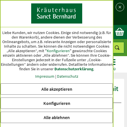
Sprache
Land
Ok
Liebe Kunden, wir nutzen Cookies. Einige sind notwendig (z.B. für
den Warenkorb), andere dienen der Verbesserung des
Onlineangebots, um z.B. relevante Anzeigen oder personalisierte
Inhalte zu schalten. Sie können die nicht notwendigen Cookies
„Alle akzeptieren“, mit "
Konfigurieren
" gewünschte Cookies
einzeln aktivieren oder „Alle ablehnen“. Sie können Ihre Cookie-
Einstellungen jederzeit in der Fußzeile unter „Cookie-
Einstellungen“ ändern oder widerrufen.
Detaillierte Informationen
finden Sie in unserer
Datenschutzerklärung
.
KATEGORIEN
ANGEBOTE
TOPSELLER
MENÜ
Impressum
|
Datenschutz
Produktbewertungen Galle-Dragee mit
Alle akzeptieren
Artischocke
Konfigurieren
Alle ablehnen