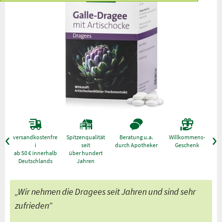
versandkostenfre
Spitzenqualität
Beratung u.a.
Willkommens-
g
i
seit
durch Apotheker
Geschenk
ab 50 € innerhalb
über hundert
Deutschlands
Jahren
„Wir nehmen die Dragees seit Jahren und sind sehr
zufrieden”