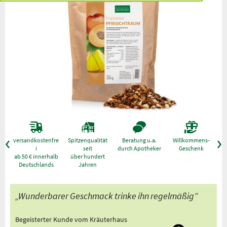
versandkostenfre
Spitzenqualität
Beratung u.a.
Willkommens-
g
i
seit
durch Apotheker
Geschenk
ab 50 € innerhalb
über hundert
Deutschlands
Jahren
„Wunderbarer Geschmack trinke ihn regelmäßig”
Begeisterter Kunde vom Kräuterhaus