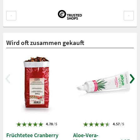
Wird oft zusammen gekauft
4.78
/ 5
4.57
/ 5
Früchtetee Cranberry
Aloe-Vera-