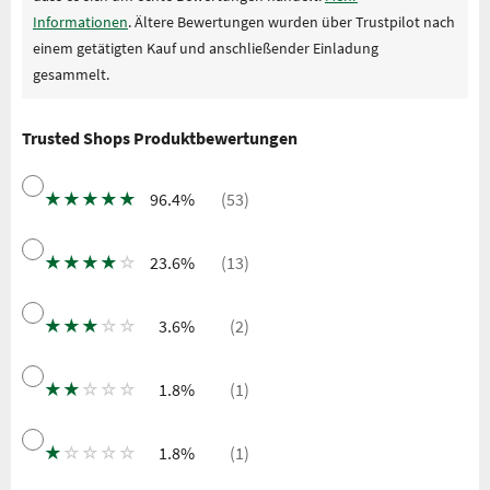
Informationen
. Ältere Bewertungen wurden über Trustpilot nach
einem getätigten Kauf und anschließender Einladung
gesammelt.
Trusted Shops Produktbewertungen
★
★
★
★
★
96.4%
(53)
★
★
★
★
☆
23.6%
(13)
★
★
★
☆
☆
3.6%
(2)
★
★
☆
☆
☆
1.8%
(1)
★
☆
☆
☆
☆
1.8%
(1)