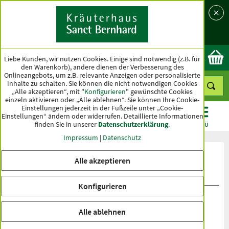
Sprache
Land
Ok
Liebe Kunden, wir nutzen Cookies. Einige sind notwendig (z.B. für
den Warenkorb), andere dienen der Verbesserung des
Onlineangebots, um z.B. relevante Anzeigen oder personalisierte
Inhalte zu schalten. Sie können die nicht notwendigen Cookies
„Alle akzeptieren“, mit "
Konfigurieren
" gewünschte Cookies
einzeln aktivieren oder „Alle ablehnen“. Sie können Ihre Cookie-
Einstellungen jederzeit in der Fußzeile unter „Cookie-
Einstellungen“ ändern oder widerrufen.
Detaillierte Informationen
finden Sie in unserer
Datenschutzerklärung
.
KATEGORIEN
ANGEBOTE
TOPSELLER
MENÜ
Impressum
|
Datenschutz
Produktbewertungen Früchtetee
Alle akzeptieren
Pfirsichtraum
Konfigurieren
Alle ablehnen