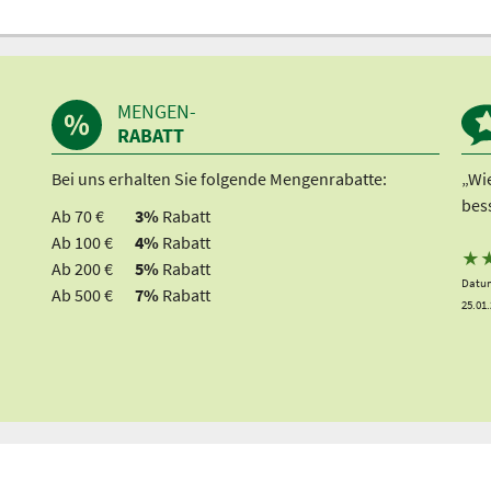
MENGEN-
RABATT
Bei uns erhalten Sie folgende Mengenrabatte:
„Wi
bes
Ab 70 €
3%
Rabatt
Ab 100 €
4%
Rabatt
★
Ab 200 €
5%
Rabatt
Datum
Ab 500 €
7%
Rabatt
25.01