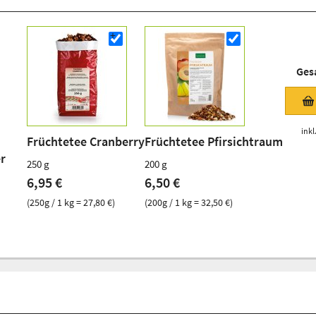
Ges
inkl
Früchtetee Cranberry
Früchtetee Pfirsichtraum
r
250 g
200 g
6,95 €
6,50 €
(250g / 1 kg = 27,80 €)
(200g / 1 kg = 32,50 €)