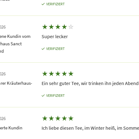
VERIFIZIERT
★
★
★
★
☆
026
dene Kundin vom
Super lecker
rhaus Sanct
VERIFIZIERT
rd
★
★
★
★
★
026
rer Kräuterhaus-
Ein sehr guter Tee, wir trinken ihn jeden Abend
VERIFIZIERT
★
★
★
★
★
026
erte Kundin
Ich liebe diesen Tee, im Winter heiß, im Sommer