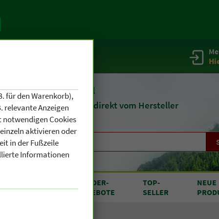
Me
g
Service / Infos
Hi
eit 1903
Naturheilmittel
B. für den Warenkorb),
und
Kosmetik
direkt vom Hersteller
. relevante Anzeigen
cht notwendigen Cookies
einzeln aktivieren oder
it in der Fußzeile
llierte Informationen
RODUKTE
SONDER
-
TOP
-
NEUE
N A BIS Z
ANGEBOTE
SELLER
PROD