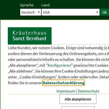
Sprache
Land
Ok
Startseite
Versand
Direktbestellun
S
Liebe Kunden, wir nutzen Cookies. Einige sind notwendig (z.
andere dienen der Verbesserung des Onlineangebots, um z.B
oder personalisierte Inhalte zu schalten. Sie können die ni
„Alle akzeptieren“, mit "
Konfigurieren
" gewünschte Cookies 
„Alle ablehnen“. Sie können Ihre Cookie-Einstellungen jederze
unter „Cookie-Einstellungen“ ändern oder widerrufen.
Detai
finden Sie in unserer
Datenschutzerklärung
.
Impressum
|
Datenschutz
PRODUKT
-
THEMEN
-
P
KATEGORIEN
BEREICHE
VO
Alle akzeptieren