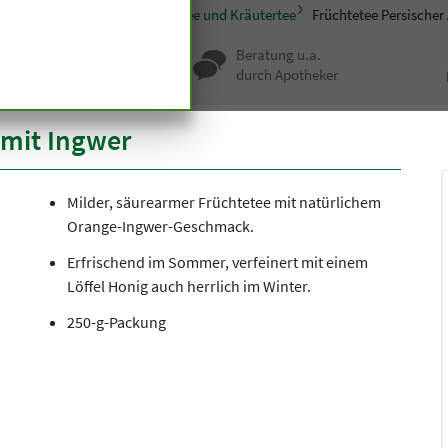
sondere Ernährung
Früchtetee und Kräutertee
Früchtetee Persischer
nqualität seit
Beratung u.a.
undert Jahren
durch Apotheker
 mit Ingwer
Milder, säurearmer Früchtetee mit natürlichem
Orange-Ingwer-Geschmack.
Erfrischend im Sommer, verfeinert mit einem
Löffel Honig auch herrlich im Winter.
250-g-Packung