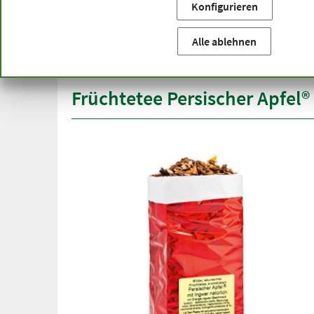
Konfigurieren
Sie befinden sich hier:
Startseite
Produktkategorien
Be
versandkostenfrei
Spitze
Alle ablehnen
ab 50 €
über h
innerhalb Deutschlands
Früchtetee Persischer Apfel®