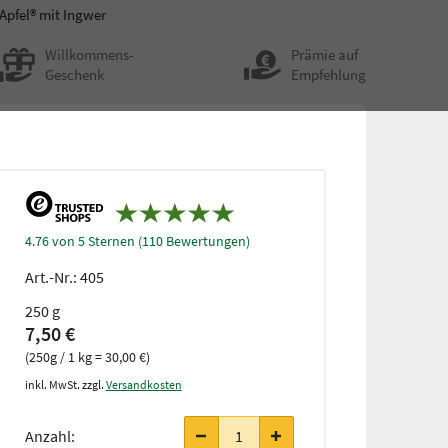
 Apfel® mit Ingwer
Willkommens-
Prämie auf
Geschenk
Empfehlung
4.76 von 5 Sternen (110 Bewertungen)
Art.-Nr.:
405
250 g
7,50 €
(250g / 1 kg = 30,00 €)
inkl. MwSt. zzgl.
Versandkosten
Anzahl: