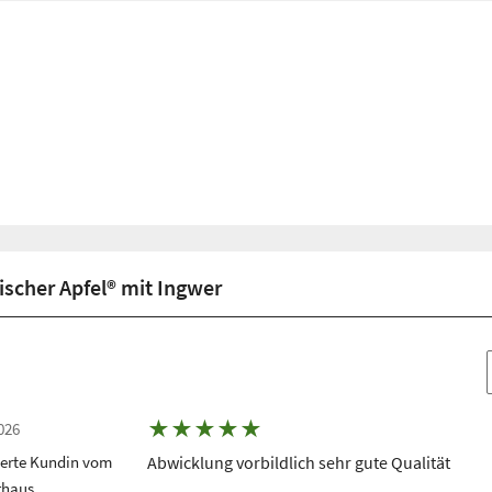
scher Apfel® mit Ingwer
★
★
★
★
★
026
terte Kundin vom
Abwicklung vorbildlich sehr gute Qualität
rhaus