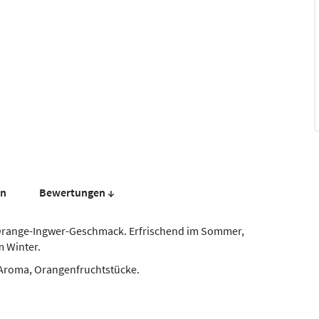
en
Bewer­tungen ↓
 Orange-Ingwer-Geschmack. Erfrischend im Sommer,
m Winter.
s Aroma, Orangenfruchtstücke.