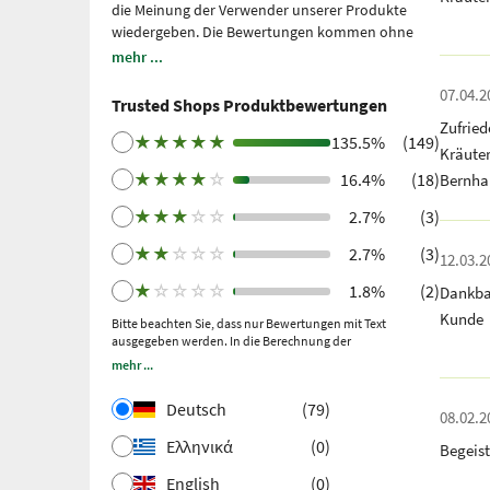
die Meinung der Verwender unserer Produkte
wiedergeben. Die Bewertungen kommen ohne
unsere Einflussnahme zustande, wir geben sie
mehr ...
lediglich unmittelbar und ungefiltert wieder, ohne
07.04.2
sie uns zu eigen zu machen. Bitte beachten Sie: Es
Trusted Shops Produktbewertungen
handelt sich um persönliche, individuelle
Zufrie
Erfahrungen, welche nicht durch Studien belegt
★
★
★
★
★
135.5%
(149)
Kräute
sind. Wir nutzen Trusted Shops als unabhängigen
★
★
★
★
☆
16.4%
(18)
Bernha
Dienstleister seit 2021 für die Einholung von
Bewertungen. Trusted Shops hat Maßnahmen
★
★
★
☆
☆
2.7%
(3)
getroffen, um sicherzustellen, dass es sich um
echte Bewertungen handelt.
Mehr Informationen
.
★
★
☆
☆
☆
2.7%
(3)
12.03.2
Ältere Bewertungen wurden über Trustpilot nach
★
☆
☆
☆
☆
1.8%
(2)
Dankba
einem getätigten Kauf und anschließender
Einladung gesammelt.
Kunde
Bitte beachten Sie, dass nur Bewertungen mit Text
ausgegeben werden. In die Berechnung der
Gesamtbewertung fließen auch Sternebewertungen ohne
mehr ...
Kommentar ein.
Deutsch
(79)
08.02.2
Ελληνικά
(0)
Begeist
English
(0)