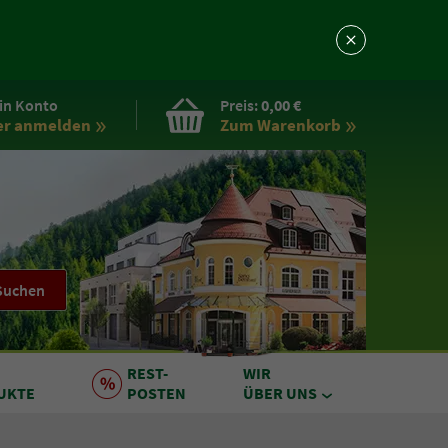
in Konto
Preis:
0,00 €
er anmelden
Zum Warenkorb
Suchen
REST
-
WIR
UKTE
POSTEN
ÜBER UNS