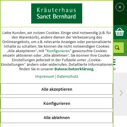
Sprache
Land
Ok
Liebe Kunden, wir nutzen Cookies. Einige sind notwendig (z.B. für
den Warenkorb), andere dienen der Verbesserung des
Onlineangebots, um z.B. relevante Anzeigen oder personalisierte
Inhalte zu schalten. Sie können die nicht notwendigen Cookies
„Alle akzeptieren“, mit "
Konfigurieren
" gewünschte Cookies
einzeln aktivieren oder „Alle ablehnen“. Sie können Ihre Cookie-
Einstellungen jederzeit in der Fußzeile unter „Cookie-
Einstellungen“ ändern oder widerrufen.
Detaillierte Informationen
finden Sie in unserer
Datenschutzerklärung
.
KATEGORIEN
ANGEBOTE
TOPSELLER
MENÜ
Impressum
|
Datenschutz
Alle akzeptieren
versandkostenfrei
Spitzenqualität seit
ab 50 €
über hundert Jahren
Konfigurieren
innerhalb Deutschlands
Alle ablehnen
Früchtetee Paradiesmischung