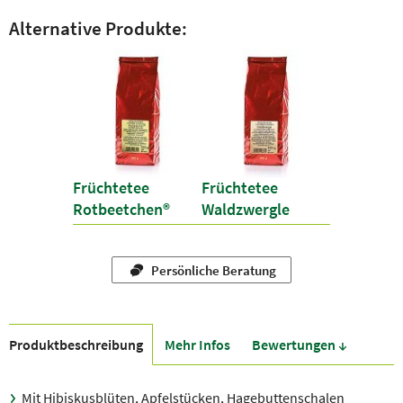
Alternative Produkte:
Früchtetee
Früchtetee
Rotbeetchen®
Waldzwergle
Persönliche Beratung
Produkt­beschreibung
Mehr Infos
Bewer­tungen ↓
Mit Hibiskusblüten, Apfelstücken, Hagebuttenschalen