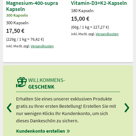
Magnesium-400-supra
Vitamin-D3+K2-Kapseln
Kapseln
180 Kapseln
300 Kapseln
15,00 €
300 Kapseln
(66g / 1 kg = 227,27 €)
17,50 €
inkl. MwSt. zzgl.
Versandkosten
(229g / 1 kg = 76,42 €)
inkl. MwSt. zzgl.
Versandkosten
WILLKOMMENS-
GESCHENK
Erhalten Sie eines unserer exklusiven Produkte
Bei
gratis zu Ihrer ersten Bestellung! Erstellen Sie mit
Ab 
nur wenigen Klicks Ihr Kundenkonto, um sich
Ab 
dieses Dankeschön zu sichern.
Ab 
en
Kundenkonto erstellen
Ab 
ungen