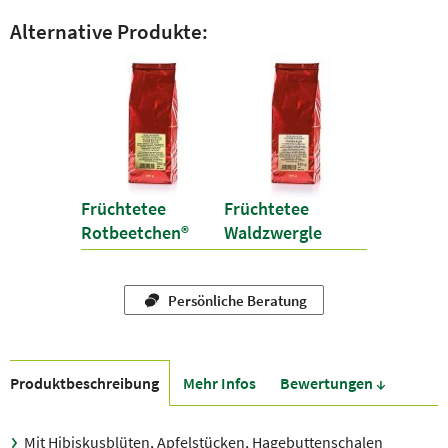
Alternative Produkte:
Früchtetee
Früchtetee
Rotbeetchen®
Waldzwergle
Persönliche Beratung
Produkt­beschreibung
Mehr Infos
Bewer­tungen ↓
Mit Hibiskusblüten, Apfelstücken, Hagebuttenschalen