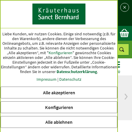
Sprache
Land
Ok
Liebe Kunden, wir nutzen Cookies. Einige sind notwendig (z.B. für
den Warenkorb), andere dienen der Verbesserung des
Onlineangebots, um z.B. relevante Anzeigen oder personalisierte
Inhalte zu schalten. Sie können die nicht notwendigen Cookies
„Alle akzeptieren“, mit "
Konfigurieren
" gewünschte Cookies
einzeln aktivieren oder „Alle ablehnen“. Sie können Ihre Cookie-
Einstellungen jederzeit in der Fußzeile unter „Cookie-
Einstellungen“ ändern oder widerrufen.
Detaillierte Informationen
finden Sie in unserer
Datenschutzerklärung
.
KATEGORIEN
ANGEBOTE
TOPSELLER
MENÜ
Impressum
|
Datenschutz
Alle akzeptieren
versandkostenfrei
Spitzenqualität seit
ab 50 €
über hundert Jahren
Konfigurieren
innerhalb Deutschlands
Alle ablehnen
Früchtetee Paradiesmischung