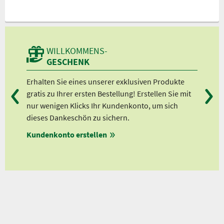
WILLKOMMENS-
GESCHENK
Erhalten Sie eines unserer exklusiven Produkte
Bei
gratis zu Ihrer ersten Bestellung! Erstellen Sie mit
Ab 
nur wenigen Klicks Ihr Kundenkonto, um sich
Ab 
dieses Dankeschön zu sichern.
Ab 
en
Kundenkonto erstellen
Ab 
ungen