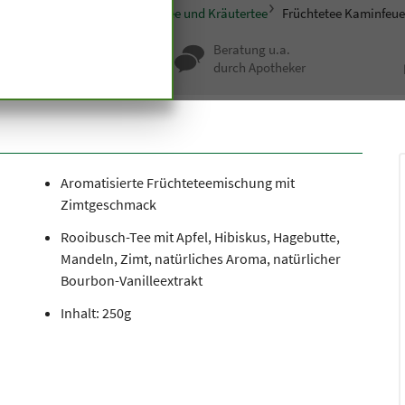
sondere Ernährung
Früchtetee und Kräutertee
Früchtetee Kaminfeue
nqualität seit
Beratung u.a.
undert Jahren
durch Apotheker
Aromatisierte Früchteteemischung mit
Zimtgeschmack
Rooibusch-Tee mit Apfel, Hibiskus, Hagebutte,
Mandeln, Zimt, natürliches Aroma, natürlicher
Bourbon-Vanilleextrakt
Inhalt: 250g