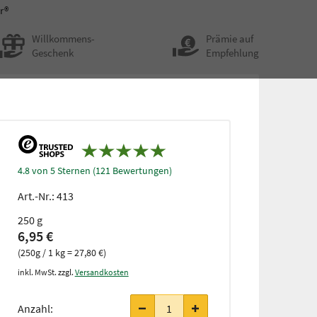
r®
Willkommens-
Prämie auf
Geschenk
Empfehlung
4.8 von 5 Sternen (121 Bewertungen)
Art.-Nr.:
413
250 g
6,95 €
(250g / 1 kg = 27,80 €)
inkl. MwSt. zzgl.
Versandkosten
Anzahl: