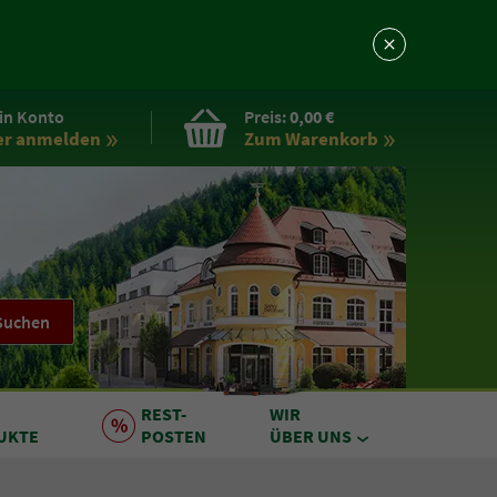
in Konto
Preis:
0,00 €
er anmelden
Zum Warenkorb
Suchen
REST
-
WIR
UKTE
POSTEN
ÜBER UNS