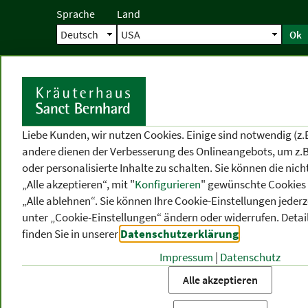
Sprache
Land
Ok
Startseite
Versand
Direktbestellun
S
Liebe Kunden, wir nutzen Cookies. Einige sind notwendig (z.
andere dienen der Verbesserung des Onlineangebots, um z.B
oder personalisierte Inhalte zu schalten. Sie können die ni
„Alle akzeptieren“, mit "
Konfigurieren
" gewünschte Cookies 
„Alle ablehnen“. Sie können Ihre Cookie-Einstellungen jederze
unter „Cookie-Einstellungen“ ändern oder widerrufen.
Detai
finden Sie in unserer
Datenschutzerklärung
.
Impressum
|
Datenschutz
PRODUKT
-
THEMEN
-
P
KATEGORIEN
BEREICHE
VO
Alle akzeptieren