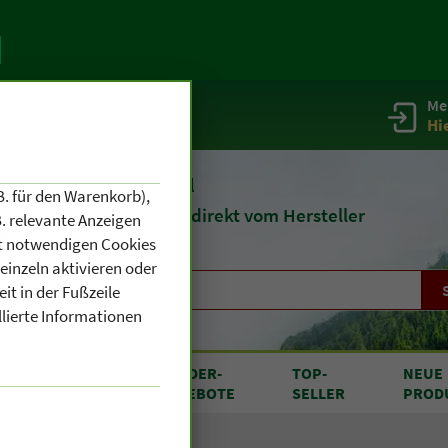
Me
g
Service / Infos
Hi
eit 1903
Naturheilmittel
B. für den Warenkorb),
und
Kosmetik
direkt vom Hersteller
. relevante Anzeigen
cht notwendigen Cookies
einzeln aktivieren oder
it in der Fußzeile
llierte Informationen
RODUKTE
SONDER
-
TOP
-
NEUE
N A BIS Z
ANGEBOTE
SELLER
PROD