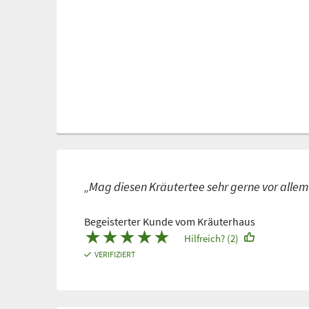
„Mag diesen Kräutertee sehr gerne vor allem i
Begeisterter Kunde vom Kräuterhaus
★
★
★
★
★
Hilfreich? (2)
VERIFIZIERT