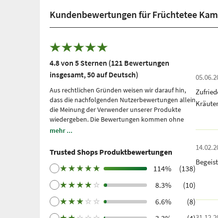
Kundenbewertungen für Früchtetee Kam
4.8 von 5 Sternen (121 Bewertungen
insgesamt, 50 auf Deutsch)
05.06.2
Aus rechtlichen Gründen weisen wir darauf hin,
Zufrie
dass die nachfolgenden Nutzerbewertungen allein
Kräute
die Meinung der Verwender unserer Produkte
wiedergeben. Die Bewertungen kommen ohne
unsere Einflussnahme zustande, wir geben sie
mehr ...
lediglich unmittelbar und ungefiltert wieder, ohne
14.02.2
sie uns zu eigen zu machen. Bitte beachten Sie: Es
Trusted Shops Produktbewertungen
handelt sich um persönliche, individuelle
Begeist
Erfahrungen, welche nicht durch Studien belegt
★
★
★
★
★
114%
(138)
sind. Wir nutzen Trusted Shops als unabhängigen
★
★
★
★
☆
8.3%
(10)
Dienstleister seit 2021 für die Einholung von
Bewertungen. Trusted Shops hat Maßnahmen
★
★
★
☆
☆
6.6%
(8)
getroffen, um sicherzustellen, dass es sich um
echte Bewertungen handelt.
Mehr Informationen
.
31.12.2