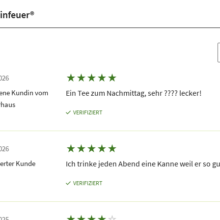
infeuer®
★
★
★
★
★
026
dene Kundin vom
Ein Tee zum Nachmittag, sehr ???? lecker!
rhaus
VERIFIZIERT
★
★
★
★
★
026
erter Kunde
Ich trinke jeden Abend eine Kanne weil er so g
VERIFIZIERT
★
★
★
★
☆
025