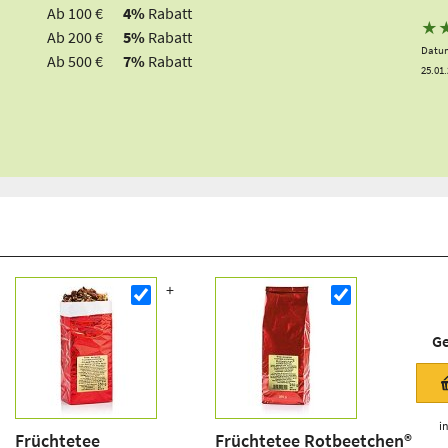
Ab 100 €
4%
Rabatt
★
Ab 200 €
5%
Rabatt
Datum
Ab 500 €
7%
Rabatt
25.01
Ge
i
Früchtetee
Früchtetee Rotbeetchen®