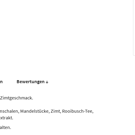
en
Bewer­tungen ↓
t Zimtgeschmack.
enschalen, Mandelstücke, Zimt, Rooibusch-Tee,
xtrakt.
alten.