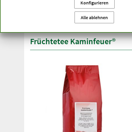
Konfigurieren
Sie befinden sich hier:
Startseite
Produktkategorien
Be
versandkostenfrei
Spitze
Alle ablehnen
ab 50 €
über h
innerhalb Deutschlands
Früchtetee Kaminfeuer®