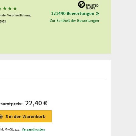
★
★
★
★
121440 Bewertungen
 der Veröffentlichung:
Zur Echtheit der Bewertungen
.2023
22,40 €
samtpreis:
3
in den Warenkorb
nkl. MwSt. zzgl.
Versandkosten