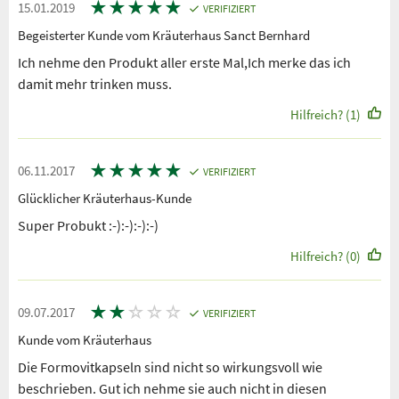
★
★
★
★
★
15.01.2019
VERIFIZIERT
Begeisterter Kunde vom Kräuterhaus Sanct Bernhard
Ich nehme den Produkt aller erste Mal,Ich merke das ich
damit mehr trinken muss.
Hilfreich? (1)
★
★
★
★
★
06.11.2017
VERIFIZIERT
Glücklicher Kräuterhaus-Kunde
Super Probukt :-):-):-):-)
Hilfreich? (0)
★
★
☆
☆
☆
09.07.2017
VERIFIZIERT
Kunde vom Kräuterhaus
Die Formovitkapseln sind nicht so wirkungsvoll wie
beschrieben. Gut ich nehme sie auch nicht in diesen