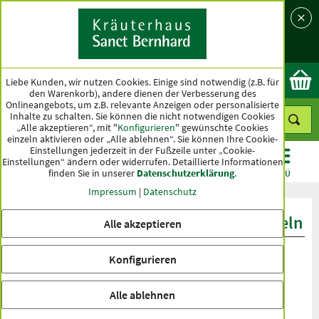
Sprache
Land
Ok
Liebe Kunden, wir nutzen Cookies. Einige sind notwendig (z.B. für
den Warenkorb), andere dienen der Verbesserung des
Onlineangebots, um z.B. relevante Anzeigen oder personalisierte
Inhalte zu schalten. Sie können die nicht notwendigen Cookies
„Alle akzeptieren“, mit "
Konfigurieren
" gewünschte Cookies
einzeln aktivieren oder „Alle ablehnen“. Sie können Ihre Cookie-
Einstellungen jederzeit in der Fußzeile unter „Cookie-
Einstellungen“ ändern oder widerrufen.
Detaillierte Informationen
finden Sie in unserer
Datenschutzerklärung
.
KATEGORIEN
ANGEBOTE
TOPSELLER
MENÜ
Impressum
|
Datenschutz
Produktbewertungen Formofit-Kapseln
Alle akzeptieren
Konfigurieren
Alle ablehnen