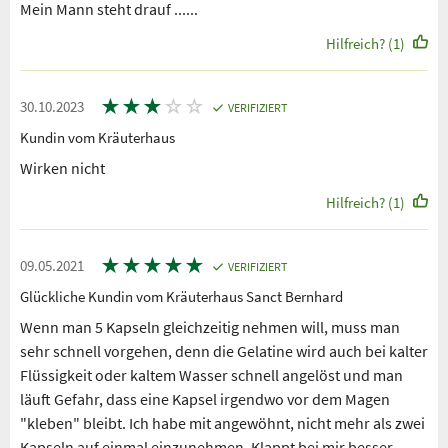
Mein Mann steht drauf ......
Hilfreich? (1)
★
★
★
☆
☆
30.10.2023
VERIFIZIERT
Kundin vom Kräuterhaus
Wirken nicht
Hilfreich? (1)
★
★
★
★
★
09.05.2021
VERIFIZIERT
Glückliche Kundin vom Kräuterhaus Sanct Bernhard
Wenn man 5 Kapseln gleichzeitig nehmen will, muss man
sehr schnell vorgehen, denn die Gelatine wird auch bei kalter
Flüssigkeit oder kaltem Wasser schnell angelöst und man
läuft Gefahr, dass eine Kapsel irgendwo vor dem Magen
"kleben" bleibt. Ich habe mit angewöhnt, nicht mehr als zwei
Kapseln auf einmal einzunehmen. Klappt bei mir besser,