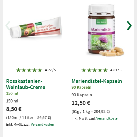
4.77
/ 5
4.81
/ 5
Rosskastanien-
Mariendistel-Kapseln
Weinlaub-Creme
90 Kapseln
150 ml
90 Kapseln
150 ml
12,50 €
8,50 €
(61g / 1 kg = 204,92 €)
(150ml / 1 Liter = 56,67 €)
inkl. MwSt. zzgl.
Versandkosten
inkl. MwSt. zzgl.
Versandkosten