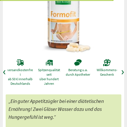
versandkostenfre
Spitzenqualität
Beratung u.a.
Willkommens-
g
i
seit
durch Apotheker
Geschenk
ab 50 € innerhalb
über hundert
Deutschlands
Jahren
„Ein guter Appetitzügler bei einer diätetischen
Ernährung! Zwei Gläser Wasser dazu und das
Hungergefühl ist weg.”