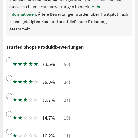
dass es sich um echte Bewertungen handelt.
Mehr
Informationen
. Ältere Bewertungen wurden über Trustpilot nach
einem getätigten Kauf und anschließender Einladung
gesammelt.
Trusted Shops Produktbewertungen
★
★
★
★
★
73.5%
(50)
★
★
★
★
☆
35.3%
(24)
★
★
★
☆
☆
39.7%
(27)
★
★
☆
☆
☆
14.7%
(10)
★
☆
☆
☆
☆
16.2%
(11)