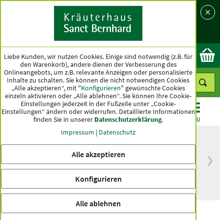
Sprache
Land
Ok
Liebe Kunden, wir nutzen Cookies. Einige sind notwendig (z.B. für
den Warenkorb), andere dienen der Verbesserung des
Onlineangebots, um z.B. relevante Anzeigen oder personalisierte
Inhalte zu schalten. Sie können die nicht notwendigen Cookies
„Alle akzeptieren“, mit "
Konfigurieren
" gewünschte Cookies
einzeln aktivieren oder „Alle ablehnen“. Sie können Ihre Cookie-
Einstellungen jederzeit in der Fußzeile unter „Cookie-
Einstellungen“ ändern oder widerrufen.
Detaillierte Informationen
finden Sie in unserer
Datenschutzerklärung
.
KATEGORIEN
ANGEBOTE
TOPSELLER
MENÜ
Impressum
|
Datenschutz
Alle akzeptieren
versandkostenfrei
Spitzenqualität seit
ab 50 €
über hundert Jahren
Konfigurieren
innerhalb Deutschlands
Alle ablehnen
Eskimo-Shampoo