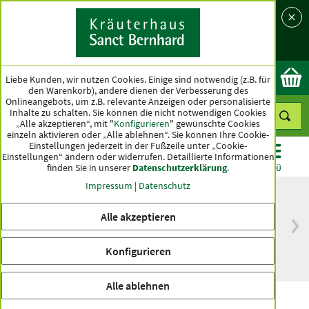
Sprache
Land
Ok
Liebe Kunden, wir nutzen Cookies. Einige sind notwendig (z.B. für
den Warenkorb), andere dienen der Verbesserung des
Onlineangebots, um z.B. relevante Anzeigen oder personalisierte
Inhalte zu schalten. Sie können die nicht notwendigen Cookies
„Alle akzeptieren“, mit "
Konfigurieren
" gewünschte Cookies
einzeln aktivieren oder „Alle ablehnen“. Sie können Ihre Cookie-
Einstellungen jederzeit in der Fußzeile unter „Cookie-
Einstellungen“ ändern oder widerrufen.
Detaillierte Informationen
finden Sie in unserer
Datenschutzerklärung
.
KATEGORIEN
ANGEBOTE
TOPSELLER
MENÜ
Impressum
|
Datenschutz
Alle akzeptieren
versandkostenfrei
Spitzenqualität seit
ab 50 €
über hundert Jahren
Konfigurieren
innerhalb Deutschlands
Alle ablehnen
Erotisan-Manneskraft