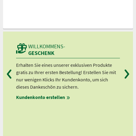
WILLKOMMENS-
GESCHENK
sen,
Erhalten Sie eines unserer exklusiven Produkte
Bei
t
gratis zu Ihrer ersten Bestellung! Erstellen Sie mit
Ab 
,
nur wenigen Klicks Ihr Kundenkonto, um sich
Ab 
n
dieses Dankeschön zu sichern.
Ab 
rm
Kundenkonto erstellen
Ab 
en
ungen