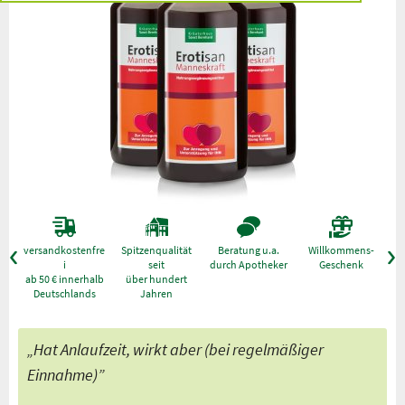
versandkostenfre
Spitzenqualität
Beratung u.a.
Willkommens-
g
i
seit
durch Apotheker
Geschenk
ab 50 € innerhalb
über hundert
Deutschlands
Jahren
„Hat Anlaufzeit, wirkt aber (bei regelmäßiger
Einnahme)”