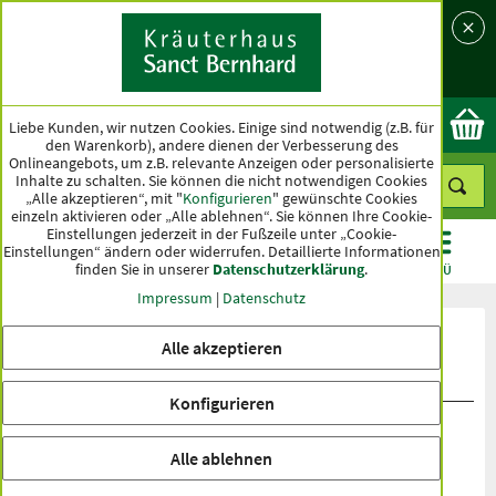
Sprache
Land
Ok
Liebe Kunden, wir nutzen Cookies. Einige sind notwendig (z.B. für
den Warenkorb), andere dienen der Verbesserung des
Onlineangebots, um z.B. relevante Anzeigen oder personalisierte
Inhalte zu schalten. Sie können die nicht notwendigen Cookies
„Alle akzeptieren“, mit "
Konfigurieren
" gewünschte Cookies
einzeln aktivieren oder „Alle ablehnen“. Sie können Ihre Cookie-
Einstellungen jederzeit in der Fußzeile unter „Cookie-
Einstellungen“ ändern oder widerrufen.
Detaillierte Informationen
finden Sie in unserer
Datenschutzerklärung
.
KATEGORIEN
ANGEBOTE
TOPSELLER
MENÜ
Impressum
|
Datenschutz
Produktbewertungen Erotisan-
Alle akzeptieren
Manneskraft
Konfigurieren
Alle ablehnen