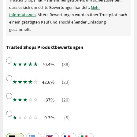
dass es sich um echte Bewertungen handelt.
Mehr
Informationen
. Ältere Bewertungen wurden über Trustpilot nach
einem getätigten Kauf und anschließender Einladung
gesammelt.
Trusted Shops Produktbewertungen
★
★
★
★
★
70.4%
(38)
★
★
★
★
☆
42.6%
(23)
★
★
★
☆
☆
37%
(20)
★
☆
☆
☆
☆
9.3%
(5)