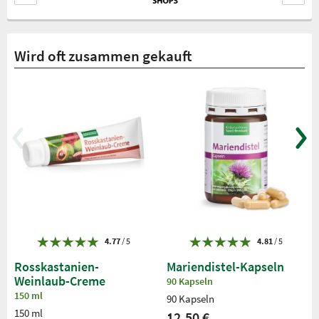
Wird oft zusammen gekauft
4.77
/ 5
4.81
/ 5
Rosskastanien-
Mariendistel-Kapseln
Weinlaub-Creme
90 Kapseln
150 ml
90 Kapseln
150 ml
12,50 €