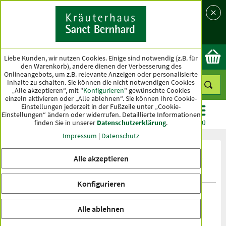
Sprache
Land
Ok
Liebe Kunden, wir nutzen Cookies. Einige sind notwendig (z.B. für
den Warenkorb), andere dienen der Verbesserung des
Onlineangebots, um z.B. relevante Anzeigen oder personalisierte
Inhalte zu schalten. Sie können die nicht notwendigen Cookies
„Alle akzeptieren“, mit "
Konfigurieren
" gewünschte Cookies
einzeln aktivieren oder „Alle ablehnen“. Sie können Ihre Cookie-
Einstellungen jederzeit in der Fußzeile unter „Cookie-
Einstellungen“ ändern oder widerrufen.
Detaillierte Informationen
finden Sie in unserer
Datenschutzerklärung
.
KATEGORIEN
ANGEBOTE
TOPSELLER
MENÜ
Impressum
|
Datenschutz
Produktbewertungen Erkältungszeit-
Alle akzeptieren
Set
Konfigurieren
Alle ablehnen