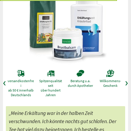
versandkostenfre
Spitzenqualität
Beratung u.a.
Willkommens-
g
i
seit
durch Apotheker
Geschenk
ab 50 € innerhalb
über hundert
Deutschlands
Jahren
„Meine Erkältung war in der halben Zeit
verschwunden. Ich könnte nachts gut schlafen. Der
Tee hat viel dazu beigetragen. Ich bestelle es