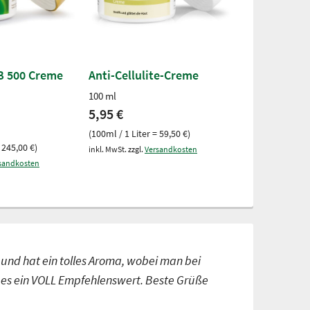
B 500 Creme
Anti-Cellulite-Creme
100 ml
5,95 €
(100ml / 1 Liter = 59,50 €)
 245,00 €)
inkl. MwSt. zzgl.
Versandkosten
sandkosten
 und hat ein tolles Aroma, wobei man bei
t es ein VOLL Empfehlenswert. Beste Grüße