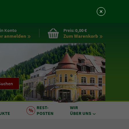
in Konto
Preis:
0,00 €
er anmelden
Zum Warenkorb
Suchen
REST
-
WIR
UKTE
POSTEN
ÜBER UNS