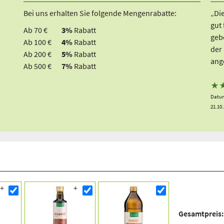
Bei uns erhalten Sie folgende Mengenrabatte:
„Di
gut
Ab 70 €
3%
Rabatt
gebe
Ab 100 €
4%
Rabatt
der
Ab 200 €
5%
Rabatt
ang
Ab 500 €
7%
Rabatt
★
Datum
21.10
Gesamtpreis