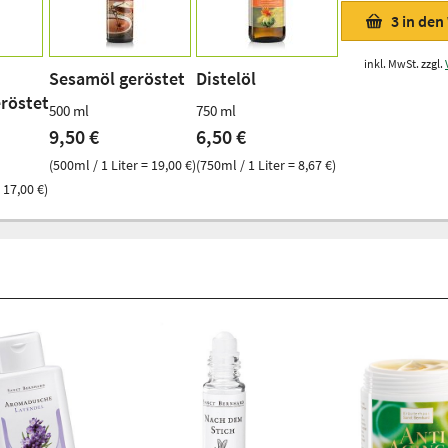
3
in den
inkl. MwSt. zzgl.
Sesamöl geröstet
Distelöl
röstet
500 ml
750 ml
9,50 €
6,50 €
(500ml / 1 Liter = 19,00 €)
(750ml / 1 Liter = 8,67 €)
 17,00 €)