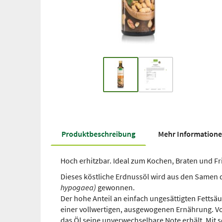
Produkt­beschreibung
Mehr Information
Hoch erhitzbar. Ideal zum Kochen, Braten und Fri
Dieses köstliche Erdnussöl wird aus den Samen 
hypogaea)
gewonnen.
Der hohe Anteil an einfach ungesättigten Fettsä
einer vollwertigen, ausgewogenen Ernährung. V
das Öl seine unverwechselbare Note erhält. Mit 