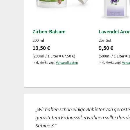
Zirben-Balsam
Lavendel Aro
200 ml
2er-Set
13,50 €
9,50 €
(200ml / 1 Liter = 67,50 €)
(500ml / 1 Liter = 
inkl. MwSt. zzgl.
Versandkosten
inkl. MwSt. zzgl.
Vers
„Wir haben schon einige Anbieter von geröste
geröstetem Erdnussöl erwähnen sollte das da
Sabine S.”