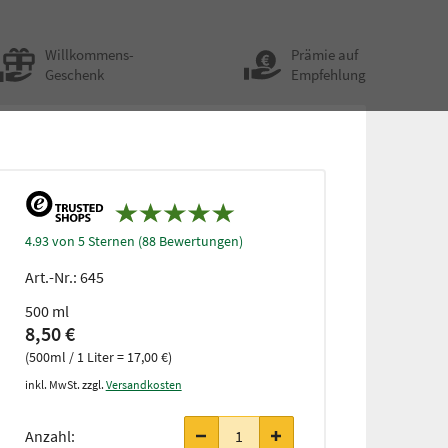
Willkommens-
Prämie auf
Geschenk
Empfehlung
4.93 von 5 Sternen (88 Bewertungen)
Art.-Nr.:
645
500 ml
8,50 €
(500ml / 1 Liter = 17,00 €)
inkl. MwSt. zzgl.
Versandkosten
Anzahl: