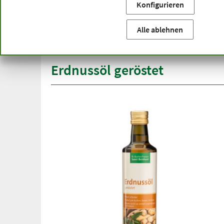
Konfigurieren
Sie befinden sich hier:
Startseite
Produktkategorien
Be
versandkostenfrei
Spitze
Alle ablehnen
ab 50 €
über h
innerhalb Deutschlands
Erdnussöl geröstet