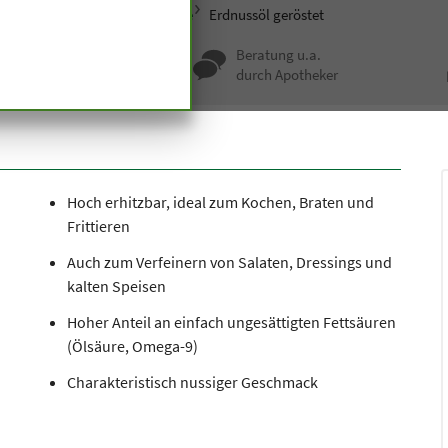
sondere Ernährung
Speiseöle
Erdnussöl geröstet
nqualität seit
Beratung u.a.
undert Jahren
durch Apotheker
Hoch erhitzbar, ideal zum Kochen, Braten und
Frittieren
Auch zum Verfeinern von Salaten, Dressings und
kalten Speisen
Hoher Anteil an einfach ungesättigten Fettsäuren
(Ölsäure, Omega-9)
Charakteristisch nussiger Geschmack