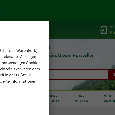
Me
g
Service / Infos
Hi
eit 1903
Naturheilmittel
B. für den Warenkorb),
und
Kosmetik
direkt vom Hersteller
. relevante Anzeigen
cht notwendigen Cookies
einzeln aktivieren oder
it in der Fußzeile
llierte Informationen
RODUKTE
SONDER
-
TOP
-
NEUE
N A BIS Z
ANGEBOTE
SELLER
PROD