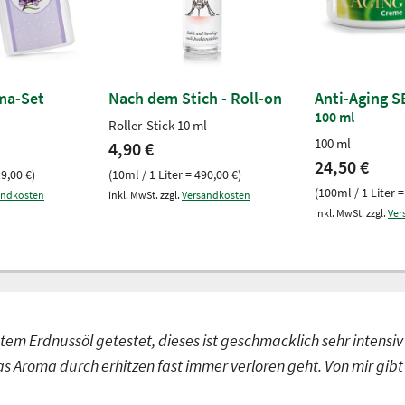
ma-Set
Nach dem Stich - Roll-on
Anti-Aging S
100 ml
Roller-Stick 10 ml
100 ml
4,90 €
24,50 €
19,00 €)
(10ml / 1 Liter = 490,00 €)
(100ml / 1 Liter =
andkosten
inkl. MwSt. zzgl.
Versandkosten
inkl. MwSt. zzgl.
Ver
tem Erdnussöl getestet, dieses ist geschmacklich sehr intensiv
s Aroma durch erhitzen fast immer verloren geht. Von mir gib