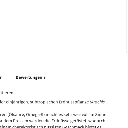
en
Bewer­tungen ↓
ttieren.
der einjährigen, subtropischen Erdnusspflanze
(Arachis
uren (Ölsäure, Omega-9) macht es sehr wertvoll im Sinne
or dem Pressen werden die Erdnüsse geröstet, wodurch
seinem charakteristisch nussigen Geschmack bietet es