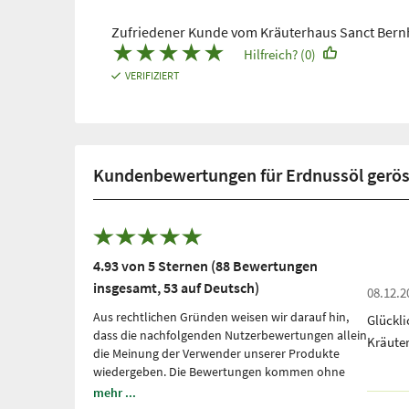
Zufriedener Kunde vom Kräuterhaus Sanct Bern
★
★
★
★
★
Hilfreich? (0)
VERIFIZIERT
Kundenbewertungen für Erdnussöl gerös
4.93 von 5 Sternen (88 Bewertungen
insgesamt, 53 auf Deutsch)
08.12.2
Aus rechtlichen Gründen weisen wir darauf hin,
Glückl
dass die nachfolgenden Nutzerbewertungen allein
Kräute
die Meinung der Verwender unserer Produkte
wiedergeben. Die Bewertungen kommen ohne
unsere Einflussnahme zustande, wir geben sie
mehr ...
lediglich unmittelbar und ungefiltert wieder, ohne