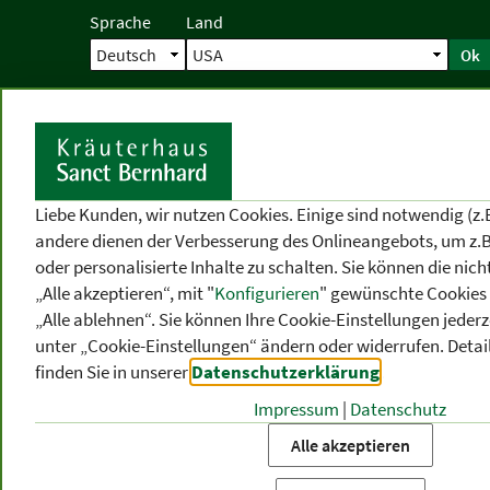
Sprache
Land
Ok
Startseite
Versand
Direktbestellun
S
Liebe Kunden, wir nutzen Cookies. Einige sind notwendig (z.
andere dienen der Verbesserung des Onlineangebots, um z.B
oder personalisierte Inhalte zu schalten. Sie können die ni
„Alle akzeptieren“, mit "
Konfigurieren
" gewünschte Cookies 
„Alle ablehnen“. Sie können Ihre Cookie-Einstellungen jederze
unter „Cookie-Einstellungen“ ändern oder widerrufen.
Detai
finden Sie in unserer
Datenschutzerklärung
.
Impressum
|
Datenschutz
PRODUKT
-
THEMEN
-
P
KATEGORIEN
BEREICHE
VO
Alle akzeptieren