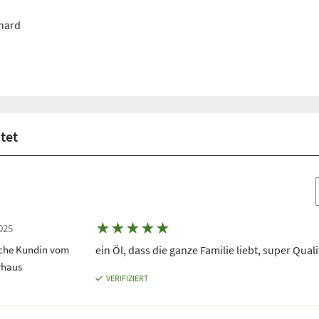
hard
tet
★
★
★
★
★
025
iche Kundin vom
ein Öl, dass die ganze Familie liebt, super Quali
rhaus
VERIFIZIERT