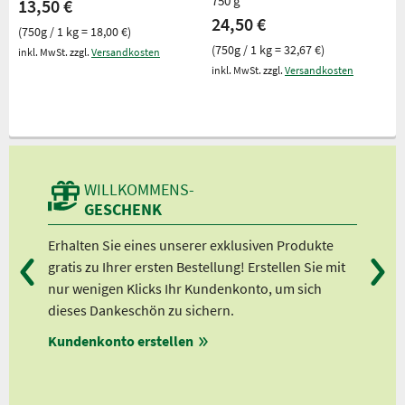
750 g
13,50 €
24,50 €
(750g / 1 kg = 18,00 €)
(750g / 1 kg = 32,67 €)
inkl. MwSt. zzgl.
Versandkosten
inkl. MwSt. zzgl.
Versandkosten
WILLKOMMENS-
GESCHENK
d
Erhalten Sie eines unserer exklusiven Produkte
Bei
gratis zu Ihrer ersten Bestellung! Erstellen Sie mit
Ab 
er
nur wenigen Klicks Ihr Kundenkonto, um sich
Ab 
dieses Dankeschön zu sichern.
Ab 
en
Kundenkonto erstellen
Ab 