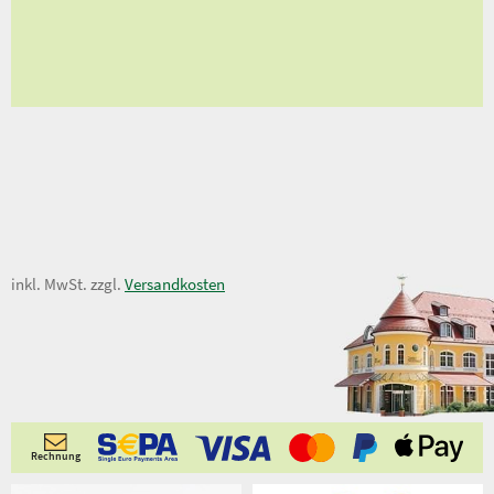
en
ungen
9,90 €
inkl. MwSt. zzgl.
Versandkosten
Rechnung