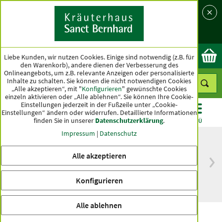
Sprache
Land
Ok
Liebe Kunden, wir nutzen Cookies. Einige sind notwendig (z.B. für
den Warenkorb), andere dienen der Verbesserung des
Onlineangebots, um z.B. relevante Anzeigen oder personalisierte
Inhalte zu schalten. Sie können die nicht notwendigen Cookies
„Alle akzeptieren“, mit "
Konfigurieren
" gewünschte Cookies
einzeln aktivieren oder „Alle ablehnen“. Sie können Ihre Cookie-
Einstellungen jederzeit in der Fußzeile unter „Cookie-
Einstellungen“ ändern oder widerrufen.
Detaillierte Informationen
finden Sie in unserer
Datenschutzerklärung
.
KATEGORIEN
ANGEBOTE
TOPSELLER
MENÜ
Impressum
|
Datenschutz
Alle akzeptieren
versandkostenfrei
Spitzenqualität seit
ab 50 €
über hundert Jahren
Konfigurieren
innerhalb Deutschlands
Alle ablehnen
Erbsenprotein-Pulver