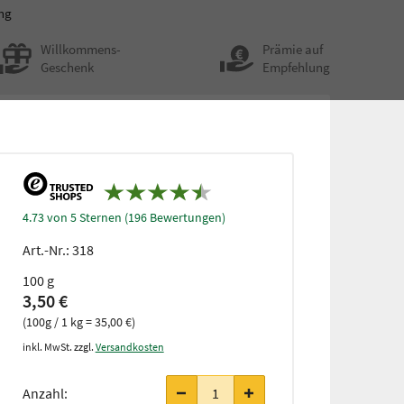
eng
Willkommens-
Prämie auf
Geschenk
Empfehlung
4.73 von 5 Sternen (196 Bewertungen)
Art.-Nr.:
318
100 g
3,50 €
(100g / 1 kg = 35,00 €)
inkl. MwSt. zzgl.
Versandkosten
Anzahl: