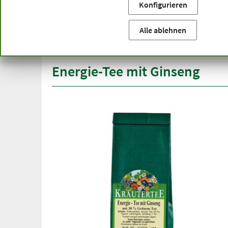
Konfigurieren
Sie befinden sich hier:
Startseite
Produktkategorien
Be
versandkostenfrei
Spitze
Alle ablehnen
ab 50 €
über h
innerhalb Deutschlands
Energie-Tee mit Ginseng