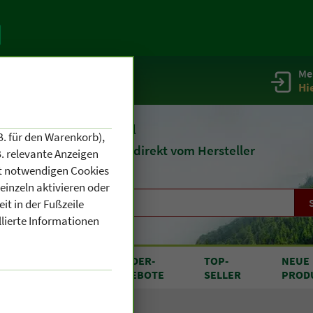
Me
g
Service / Infos
Hi
eit 1903
Naturheilmittel
B. für den Warenkorb),
und
Kosmetik
direkt vom Hersteller
. relevante Anzeigen
cht notwendigen Cookies
einzeln aktivieren oder
it in der Fußzeile
llierte Informationen
RODUKTE
SONDER
-
TOP
-
NEUE
N A BIS Z
ANGEBOTE
SELLER
PROD