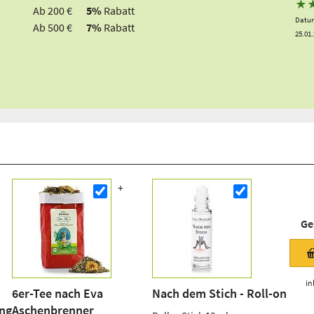
★
Ab 200 €
5%
Rabatt
Datum
Ab 500 €
7%
Rabatt
25.01
Ge
in
6er-Tee nach Eva
Nach dem Stich - Roll-on
eng
Aschenbrenner