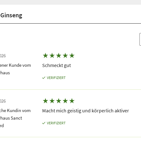
 Ginseng
★
★
★
★
★
026
dener Kunde vom
Schmeckt gut
rhaus
VERIFIZIERT
★
★
★
★
★
026
iche Kundin vom
Macht mich geistig und körperlich aktiver
rhaus Sanct
VERIFIZIERT
rd