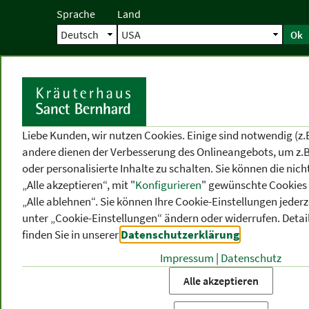
Sprache
Land
Ok
Startseite
Versand
Direktbestellun
S
Liebe Kunden, wir nutzen Cookies. Einige sind notwendig (z.
andere dienen der Verbesserung des Onlineangebots, um z.B
oder personalisierte Inhalte zu schalten. Sie können die ni
„Alle akzeptieren“, mit "
Konfigurieren
" gewünschte Cookies 
„Alle ablehnen“. Sie können Ihre Cookie-Einstellungen jederze
unter „Cookie-Einstellungen“ ändern oder widerrufen.
Detai
finden Sie in unserer
Datenschutzerklärung
.
Impressum
|
Datenschutz
PRODUKT
-
THEMEN
-
P
KATEGORIEN
BEREICHE
VO
Alle akzeptieren