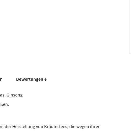
en
Bewer­tungen ↓
as, Ginseng
eßen.
t der Herstellung von Kräutertees, die wegen ihrer