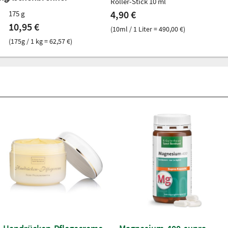
Roller-Stick 10 ml
4,90 €
175 g
10,95 €
(10ml / 1 Liter = 490,00 €)
(175g / 1 kg = 62,57 €)