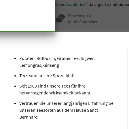
sondere Ernährung
Früchtetee und Kräutertee
Energie-Tee mit Gins
nqualität seit
Beratung u.a.
undert Jahren
durch Apotheker
Zutaten: Rotbusch, Grüner Tee, Ingwer,
Lemongras, Ginseng
Tees sind unsere Spezialität!
Seit 1903 sind unsere Tees für ihre
hervorragende Wirksamkeit bekannt
Vertrauen Sie unserer langjährigen Erfahrung bei
unseren Teesorten aus dem Hause Sanct
Bernhard