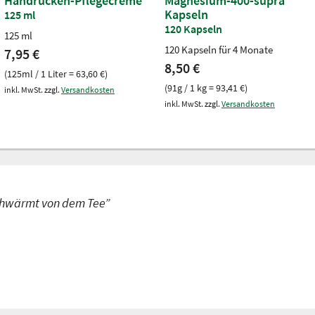
Handrücken-Pflegecreme
Magnesium-400-supra
Kapseln
125 ml
120 Kapseln
125 ml
120 Kapseln für 4 Monate
7,95 €
8,50 €
(125ml / 1 Liter = 63,60 €)
(91g / 1 kg = 93,41 €)
inkl. MwSt. zzgl.
Versandkosten
inkl. MwSt. zzgl.
Versandkosten
schwärmt von dem Tee”