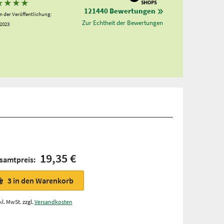
★
★
★
★
121440 Bewertungen
 der Veröffentlichung:
Zur Echtheit der Bewertungen
.2023
19,35 €
samtpreis:
3
in den Warenkorb
kl. MwSt. zzgl.
Versandkosten