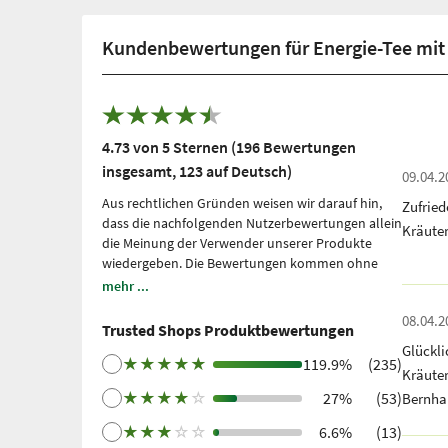
Kundenbewertungen für Energie-Tee mit
4.73 von 5 Sternen (196 Bewertungen
insgesamt, 123 auf Deutsch)
09.04.2
Aus rechtlichen Gründen weisen wir darauf hin,
Zufrie
dass die nachfolgenden Nutzerbewertungen allein
Kräute
die Meinung der Verwender unserer Produkte
wiedergeben. Die Bewertungen kommen ohne
unsere Einflussnahme zustande, wir geben sie
mehr ...
lediglich unmittelbar und ungefiltert wieder, ohne
08.04.2
sie uns zu eigen zu machen. Bitte beachten Sie: Es
Trusted Shops Produktbewertungen
handelt sich um persönliche, individuelle
Glückl
Erfahrungen, welche nicht durch Studien belegt
★
★
★
★
★
119.9%
(235)
Kräute
sind. Wir nutzen Trusted Shops als unabhängigen
★
★
★
★
☆
27%
(53)
Bernha
Dienstleister seit 2021 für die Einholung von
Bewertungen. Trusted Shops hat Maßnahmen
★
★
★
☆
☆
6.6%
(13)
getroffen, um sicherzustellen, dass es sich um