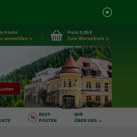
in Konto
Preis:
0,00 €
er anmelden
Zum Warenkorb
Suchen
REST
-
WIR
UKTE
POSTEN
ÜBER UNS