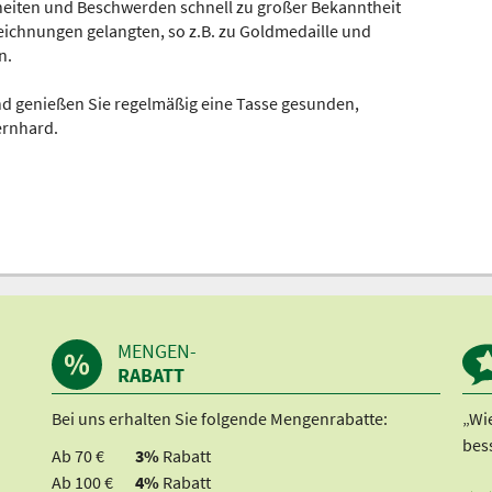
heiten und Beschwerden schnell zu großer Bekanntheit
eichnungen gelangten, so z.B. zu Goldmedaille und
n.
nd genießen Sie regelmäßig eine Tasse gesunden,
rnhard.
MENGEN-
RABATT
Bei uns erhalten Sie folgende Mengenrabatte:
„Wi
bes
Ab 70 €
3%
Rabatt
Ab 100 €
4%
Rabatt