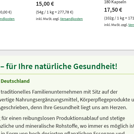
180 Kapseln
15,00 €
17,50 €
90,00 €)
(54g / 1 kg = 277,78 €)
(102g / 1 kg = 171
andkosten
inkl. MwSt. zzgl.
Versandkosten
inkl. MwSt. zzgl.
Ver
 für Ihre natürliche Gesundheit!
n Deutschland
 traditionelles Familienunternehmen mit Sitz auf der
hwertige Nahrungsergänzungsmittel, Körperpflegeprodukte 
oßgeschrieben, denn Ihre Gesundheit liegt uns am Herzen.
g für einen reibungslosen Produktionsablauf und stetige
nzliche und mineralische Rohstoffe, wo immer es möglich ist
ch in Form von hoch dosierten pflanzlichen Essenzen und