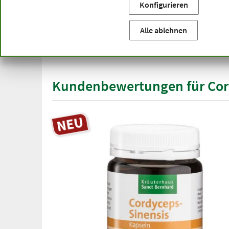
Konfigurieren
Sie befinden sich hier:
Startseite
Produktkategorien
Ka
versandkostenfrei
Alle ablehnen
Spit
ab 50 €
übe
innerhalb Deutschlands
Kundenbewertungen für Cor