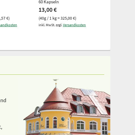
60 Kapseln
240 Kapseln fü
13,00 €
21,50 €
,57 €)
(40g / 1 kg = 325,00 €)
(164g / 1 kg = 1
sandkosten
inkl. MwSt. zzgl.
Versandkosten
inkl. MwSt. zzgl.
V
und
,