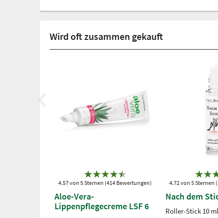
Wird oft zusammen gekauft
4.57 von 5 Sternen (414 Bewertungen)
4.72 von 5 Sternen
Aloe-Vera-
Nach dem Stic
Lippenpflegecreme LSF 6
Roller-Stick 10 m