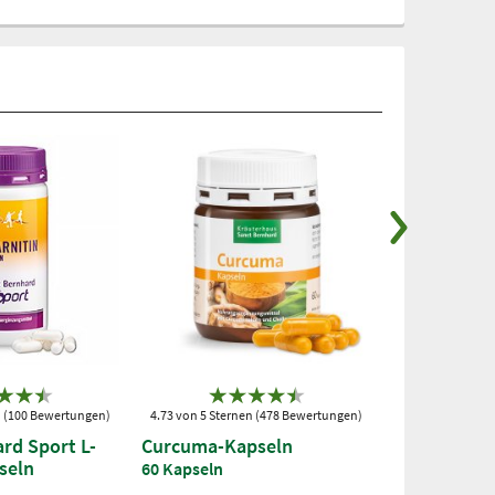
n (100 Bewertungen)
4.73 von 5 Sternen (478 Bewertungen)
4.64 von 5 Stern
rd Sport L-
Curcuma-Kapseln
Gelenkfit-K
seln
60 Kapseln
240 Kapseln