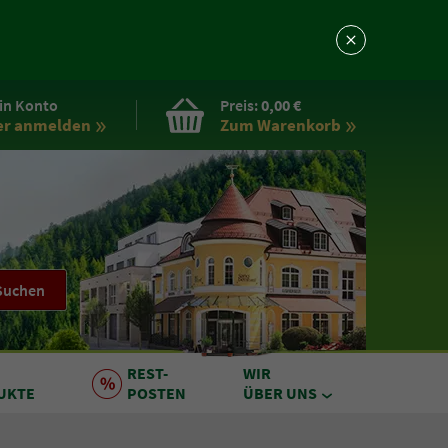
in Konto
Preis:
0,00 €
er anmelden
Zum Warenkorb
Suchen
REST
-
WIR
UKTE
POSTEN
ÜBER UNS