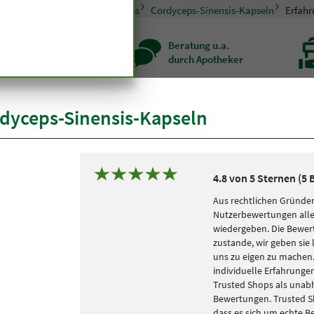
pseln und Tabletten
Sonstiges
Cordyceps-Sinensis-Kapseln
Erfah
zenqualität seit
Beratung u.a.
r hundert Jahren
durch Apotheker
dyceps-Sinensis-Kapseln
4.8 von 5 Sternen (5
Aus rechtlichen Gründen
Nutzerbewertungen alle
wiedergeben. Die Bewe
zustande, wir geben sie 
uns zu eigen zu machen. 
individuelle Erfahrungen
Trusted Shops als unabh
Bewertungen. Trusted S
dass es sich um echte 