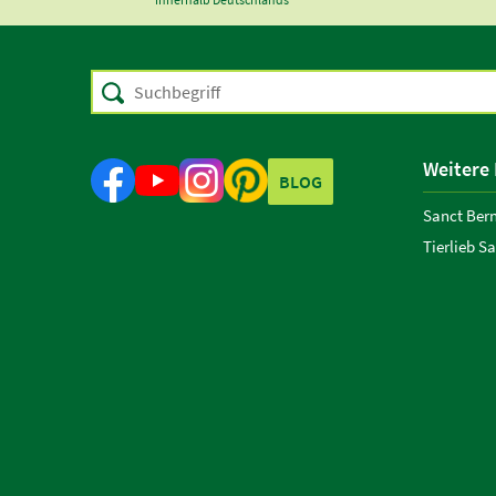
Weitere
BLOG
Sanct Ber
Tierlieb S