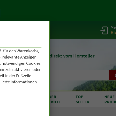
Me
g
Service / Infos
Hi
eit 1903
Naturheilmittel
B. für den Warenkorb),
und
Kosmetik
direkt vom Hersteller
. relevante Anzeigen
cht notwendigen Cookies
einzeln aktivieren oder
it in der Fußzeile
llierte Informationen
RODUKTE
SONDER
-
TOP
-
NEUE
N A BIS Z
ANGEBOTE
SELLER
PROD