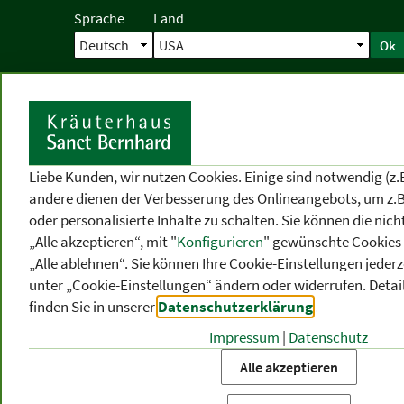
Sprache
Land
Ok
Startseite
Versand
Direktbestellun
S
Liebe Kunden, wir nutzen Cookies. Einige sind notwendig (z.
andere dienen der Verbesserung des Onlineangebots, um z.B
oder personalisierte Inhalte zu schalten. Sie können die ni
„Alle akzeptieren“, mit "
Konfigurieren
" gewünschte Cookies 
„Alle ablehnen“. Sie können Ihre Cookie-Einstellungen jederze
unter „Cookie-Einstellungen“ ändern oder widerrufen.
Detai
finden Sie in unserer
Datenschutzerklärung
.
Impressum
|
Datenschutz
PRODUKT
-
THEMEN
-
P
KATEGORIEN
BEREICHE
VO
Alle akzeptieren