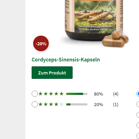
-20%
Cordyceps-Sinensis-Kapseln
Zum Produkt
★
★
★
★
★
80%
(4)
★
★
★
★
☆
20%
(1)