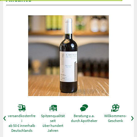
versandkostenfre
Spitzenqualität
Beratung u.a.
Willkommens-
g
i
seit
durch Apotheker
Geschenk
ab 50 € innerhalb
über hundert
Deutschlands
Jahren