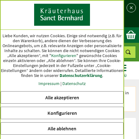
Sprache
Land
Ok
Liebe Kunden, wir nutzen Cookies. Einige sind notwendig (z.B. für
den Warenkorb), andere dienen der Verbesserung des
Onlineangebots, um z.B. relevante Anzeigen oder personalisierte
Inhalte zu schalten. Sie können die nicht notwendigen Cookies
„Alle akzeptieren“, mit "
Konfigurieren
" gewünschte Cookies
einzeln aktivieren oder „Alle ablehnen“. Sie können Ihre Cookie-
Einstellungen jederzeit in der Fußzeile unter „Cookie-
Einstellungen“ ändern oder widerrufen.
Detaillierte Informationen
finden Sie in unserer
Datenschutzerklärung
.
KATEGORIEN
ANGEBOTE
TOPSELLER
MENÜ
Impressum
|
Datenschutz
Den Artikel
Castillo de Alicante
führen wir nicht mehr in
Alle akzeptieren
unserem Sortiment. Unsere Empfehlung:
Marqués de
Alicante Crianza
Konfigurieren
Produktbewertungen Castillo de
Alle ablehnen
Alicante