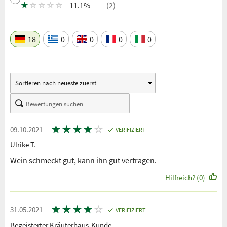
★
☆
☆
☆
☆
11.1%
(2)
18
0
0
0
0
★
★
★
★
☆
09.10.2021
VERIFIZIERT
Ulrike T.
Wein schmeckt gut, kann ihn gut vertragen.
Hilfreich? (0)
★
★
★
★
☆
31.05.2021
VERIFIZIERT
Begeisterter Kräuterhaus-Kunde