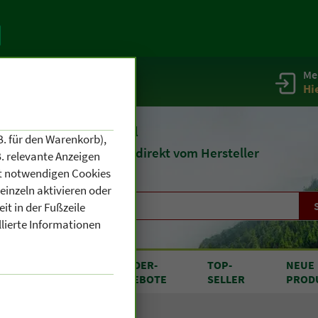
Me
g
Service / Infos
Hi
eit 1903
Naturheilmittel
B. für den Warenkorb),
und
Kosmetik
direkt vom Hersteller
. relevante Anzeigen
cht notwendigen Cookies
einzeln aktivieren oder
it in der Fußzeile
llierte Informationen
RODUKTE
SONDER
-
TOP
-
NEUE
N A BIS Z
ANGEBOTE
SELLER
PROD