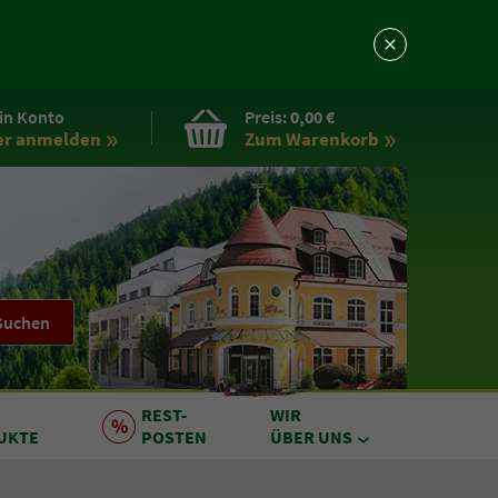
in Konto
Preis:
0,00 €
er anmelden
Zum Warenkorb
Suchen
REST
-
WIR
UKTE
POSTEN
ÜBER UNS