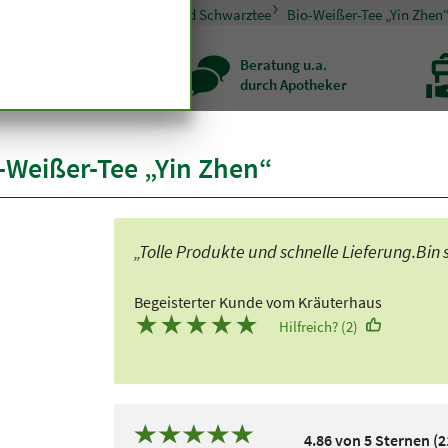
sondere Ernährung
Grün- und Schwarztee
Bio-Weißer-Tee „Yin Zhen
zenqualität seit
Beratung u.a.
r hundert Jahren
durch Apotheker
Weißer-Tee „Yin Zhen“
„Tolle Produkte und schnelle Lieferung.Bin s
Begeisterter Kunde vom Kräuterhaus
★
★
★
★
★
Hilfreich? (2)
4.86 von 5 Sternen (