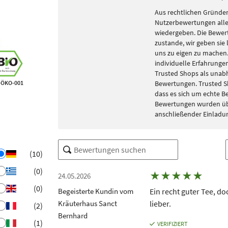
Aus rechtlichen Gründen
Nutzerbewertungen alle
wiedergeben. Die Bewe
zustande, wir geben sie 
uns zu eigen zu machen. 
individuelle Erfahrungen
Trusted Shops als unabh
-ÖKO-001
Bewertungen. Trusted S
dass es sich um echte 
Bewertungen wurden übe
anschließender Einladu
(10)
(0)
★
★
★
★
★
24.05.2026
(0)
Begeisterte Kundin vom
Ein recht guter Tee, do
Kräuterhaus Sanct
lieber.
(2)
Bernhard
(1)
VERIFIZIERT