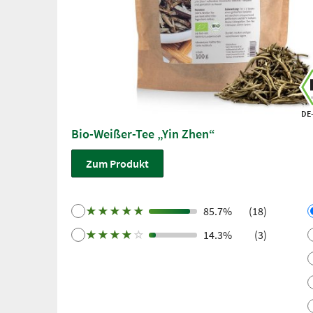
DE
Bio-Weißer-Tee „Yin Zhen“
Zum Produkt
★
★
★
★
★
85.7%
(18)
★
★
★
★
☆
14.3%
(3)