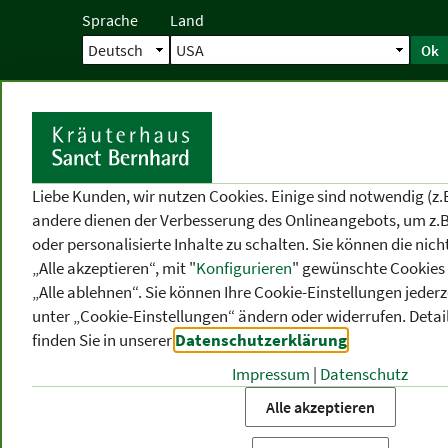
Sprache
Land
Ok
Startseite
Versand
Direktbestellun
S
Liebe Kunden, wir nutzen Cookies. Einige sind notwendig (z.
andere dienen der Verbesserung des Onlineangebots, um z.B
oder personalisierte Inhalte zu schalten. Sie können die ni
„Alle akzeptieren“, mit "
Konfigurieren
" gewünschte Cookies 
„Alle ablehnen“. Sie können Ihre Cookie-Einstellungen jederze
unter „Cookie-Einstellungen“ ändern oder widerrufen.
Detai
finden Sie in unserer
Datenschutzerklärung
.
Impressum
|
Datenschutz
PRODUKT
-
THEMEN
-
P
KATEGORIEN
BEREICHE
VO
Alle akzeptieren