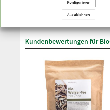
Konfigurieren
Sie befinden sich hier:
Startseite
Produktkategorien
Be
versandkostenfrei
Alle ablehnen
Spit
ab 50 €
übe
innerhalb Deutschlands
Kundenbewertungen für Bio-