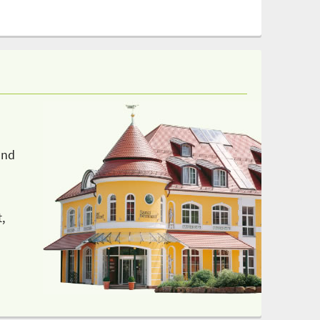
und
,