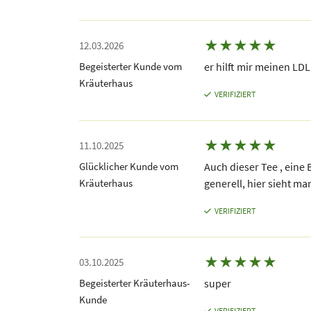
★
★
★
★
★
12.03.2026
Begeisterter Kunde vom
er hilft mir meinen LD
Kräuterhaus
VERIFIZIERT
★
★
★
★
★
11.10.2025
Glücklicher Kunde vom
Auch dieser Tee , eine 
Kräuterhaus
generell, hier sieht ma
VERIFIZIERT
★
★
★
★
★
03.10.2025
Begeisterter Kräuterhaus-
super
Kunde
VERIFIZIERT