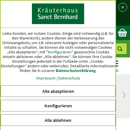
Sprache
Land
Ok
Liebe Kunden, wir nutzen Cookies. Einige sind notwendig (z.B. für
den Warenkorb), andere dienen der Verbesserung des
Onlineangebots, um z.B. relevante Anzeigen oder personalisierte
Inhalte zu schalten. Sie können die nicht notwendigen Cookies
„Alle akzeptieren“, mit "
Konfigurieren
" gewünschte Cookies
einzeln aktivieren oder „Alle ablehnen“. Sie können Ihre Cookie-
Einstellungen jederzeit in der Fußzeile unter „Cookie-
Einstellungen“ ändern oder widerrufen.
Detaillierte Informationen
finden Sie in unserer
Datenschutzerklärung
.
KATEGORIEN
ANGEBOTE
TOPSELLER
MENÜ
Impressum
|
Datenschutz
Alle akzeptieren
versandkostenfrei
Spitzenqualität seit
ab 50 €
über hundert Jahren
Konfigurieren
innerhalb Deutschlands
Alle ablehnen
Bio-Sanddorn-Fruchtfleischöl