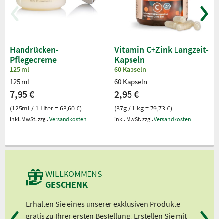
Handrücken-
Vitamin C+Zink Langzeit-
Pflegecreme
Kapseln
125 ml
60 Kapseln
125 ml
60 Kapseln
7,95 €
2,95 €
(125ml / 1 Liter = 63,60 €)
(37g / 1 kg = 79,73 €)
inkl. MwSt. zzgl.
Versandkosten
inkl. MwSt. zzgl.
Versandkosten
WILLKOMMENS-
GESCHENK
n
Erhalten Sie eines unserer exklusiven Produkte
Bei
gratis zu Ihrer ersten Bestellung! Erstellen Sie mit