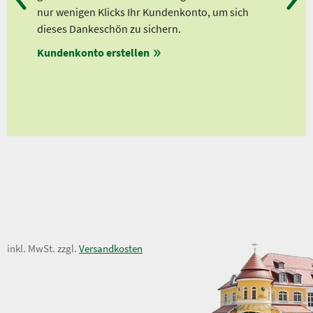
Ab 
lle
nur wenigen Klicks Ihr Kundenkonto, um sich
Ab 
dieses Dankeschön zu sichern.
Ab 
Kundenkonto erstellen
Ab 
en
ungen
32,50 €
inkl. MwSt. zzgl.
Versandkosten