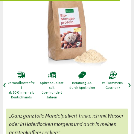
versandkostenfre
Spitzenqualität
Beratung u.a.
Willkommens-
g
i
seit
durch Apotheker
Geschenk
ab 50 € innerhalb
über hundert
Deutschlands
Jahren
„Ganz ganz tolle Mandelpulver! Trinke ich mit Wasser
oder in Haferflocken morgens und auch in meinen
gerstenkaffee! Lecker!”