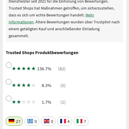
Dienstleister seit 2021 für die Einholung von Bewertungen.
Trusted Shops hat Maßnahmen getroffen, um sicherzustellen,
dass es sich um echte Bewertungen handelt.
Mehr
Informationen
. Ältere Bewertungen wurden über Trustpilot nach
einem getätigten Kauf und anschließender Einladung
gesammelt.
Trusted Shops Produktbewertungen
★
★
★
★
★
136.7%
(82)
★
★
★
★
☆
8.3%
(5)
★
★
☆
☆
☆
1.7%
(1)
27
0
0
4
7