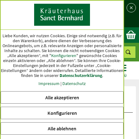
Sprache
Land
Ok
Liebe Kunden, wir nutzen Cookies. Einige sind notwendig (z.B. für
den Warenkorb), andere dienen der Verbesserung des
Onlineangebots, um z.B. relevante Anzeigen oder personalisierte
Inhalte zu schalten. Sie können die nicht notwendigen Cookies
„Alle akzeptieren“, mit "
Konfigurieren
" gewünschte Cookies
einzeln aktivieren oder „Alle ablehnen“. Sie können Ihre Cookie-
Einstellungen jederzeit in der Fußzeile unter „Cookie-
Einstellungen“ ändern oder widerrufen.
Detaillierte Informationen
finden Sie in unserer
Datenschutzerklärung
.
KATEGORIEN
ANGEBOTE
TOPSELLER
MENÜ
Impressum
|
Datenschutz
Produktbewertungen Bio-
Alle akzeptieren
Mandelprotein-Pulver
Konfigurieren
Alle ablehnen