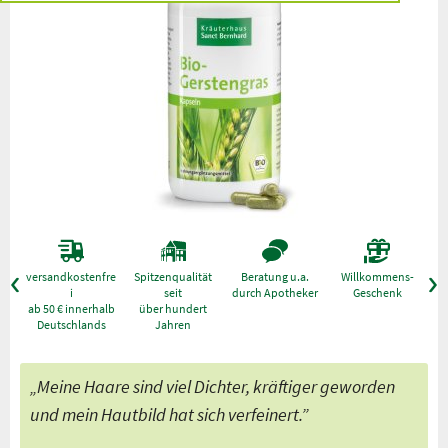
versandkostenfre
Spitzenqualität
Beratung u.a.
Willkommens-
g
i
seit
durch Apotheker
Geschenk
ab 50 € innerhalb
über hundert
Deutschlands
Jahren
„Meine Haare sind viel Dichter, kräftiger geworden
und mein Hautbild hat sich verfeinert.”