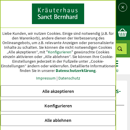
Sprache
Land
Ok
Liebe Kunden, wir nutzen Cookies. Einige sind notwendig (z.B. für
den Warenkorb), andere dienen der Verbesserung des
Onlineangebots, um z.B. relevante Anzeigen oder personalisierte
Inhalte zu schalten. Sie können die nicht notwendigen Cookies
„Alle akzeptieren“, mit "
Konfigurieren
" gewünschte Cookies
einzeln aktivieren oder „Alle ablehnen“. Sie können Ihre Cookie-
Einstellungen jederzeit in der Fußzeile unter „Cookie-
Einstellungen“ ändern oder widerrufen.
Detaillierte Informationen
finden Sie in unserer
Datenschutzerklärung
.
KATEGORIEN
ANGEBOTE
TOPSELLER
MENÜ
Impressum
|
Datenschutz
Produktbewertungen Bio-Gerstengras-
Alle akzeptieren
Kapseln
Konfigurieren
Alle ablehnen