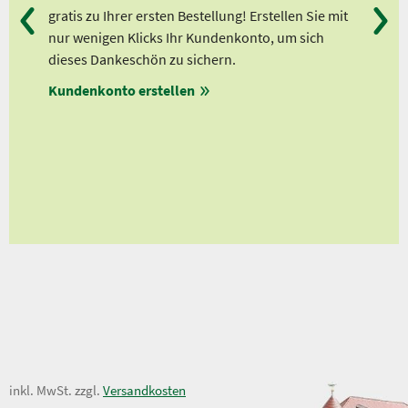
gratis zu Ihrer ersten Bestellung! Erstellen Sie mit
Ab 
er
nur wenigen Klicks Ihr Kundenkonto, um sich
Ab 
dieses Dankeschön zu sichern.
Ab 
en
Kundenkonto erstellen
Ab 
en
ungen
10,50 €
inkl. MwSt. zzgl.
Versandkosten