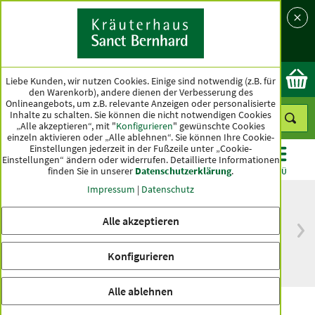
Sprache
Land
Ok
Liebe Kunden, wir nutzen Cookies. Einige sind notwendig (z.B. für
den Warenkorb), andere dienen der Verbesserung des
Onlineangebots, um z.B. relevante Anzeigen oder personalisierte
Inhalte zu schalten. Sie können die nicht notwendigen Cookies
„Alle akzeptieren“, mit "
Konfigurieren
" gewünschte Cookies
einzeln aktivieren oder „Alle ablehnen“. Sie können Ihre Cookie-
Einstellungen jederzeit in der Fußzeile unter „Cookie-
Einstellungen“ ändern oder widerrufen.
Detaillierte Informationen
finden Sie in unserer
Datenschutzerklärung
.
KATEGORIEN
ANGEBOTE
TOPSELLER
MENÜ
Impressum
|
Datenschutz
Alle akzeptieren
versandkostenfrei
Spitzenqualität seit
ab 50 €
über hundert Jahren
Konfigurieren
innerhalb Deutschlands
Alle ablehnen
Bio-Dinkel-Cremesuppe