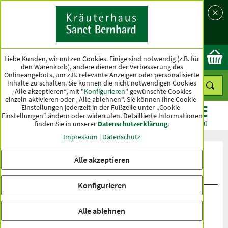
Sprache
Land
Ok
Liebe Kunden, wir nutzen Cookies. Einige sind notwendig (z.B. für
den Warenkorb), andere dienen der Verbesserung des
Onlineangebots, um z.B. relevante Anzeigen oder personalisierte
Inhalte zu schalten. Sie können die nicht notwendigen Cookies
„Alle akzeptieren“, mit "
Konfigurieren
" gewünschte Cookies
einzeln aktivieren oder „Alle ablehnen“. Sie können Ihre Cookie-
Einstellungen jederzeit in der Fußzeile unter „Cookie-
Einstellungen“ ändern oder widerrufen.
Detaillierte Informationen
finden Sie in unserer
Datenschutzerklärung
.
KATEGORIEN
ANGEBOTE
TOPSELLER
MENÜ
Impressum
|
Datenschutz
Produktbewertungen Bio-Soße zu
Alle akzeptieren
Braten
Konfigurieren
Alle ablehnen