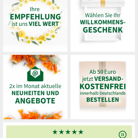
★
★
★
★
★