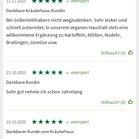
★
★
★
★
★
11.11.2025
VERIFIZIERT
Dankbare Kräuterhaus-Kundin
Bei Soßenliebhabern nicht wegzudenken. Sehr lecker und
schnell zubereitet. In unserem veganen Haushalt stets eine
willkommene Ergänzung zu Kartoffeln, Klößen, Nudeln,
Bratlingen, Gemüse usw.
Hilfreich? (0)
★
★
★
★
★
21.10.2025
VERIFIZIERT
Dankbare Kundin
Sehr gut nehme ich schon Jahrelang
Hilfreich? (0)
★
★
★
★
★
16.10.2025
VERIFIZIERT
Dankbarer Kunde vom Kräuterhaus