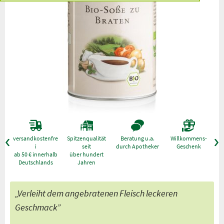
versandkostenfre
Spitzenqualität
Beratung u.a.
Willkommens-
g
i
seit
durch Apotheker
Geschenk
ab 50 € innerhalb
über hundert
Deutschlands
Jahren
„Verleiht dem angebratenen Fleisch leckeren
Geschmack”