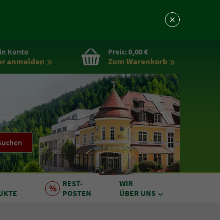
in Konto
Preis:
0,00 €
er anmelden
Zum Warenkorb
Suchen
REST
-
WIR
UKTE
POSTEN
ÜBER UNS