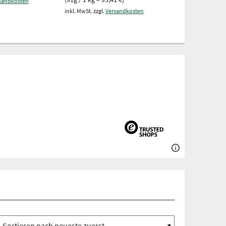
sandkosten
inkl. MwSt. zzgl.
V
inkl. MwSt. zzgl.
Versandkosten