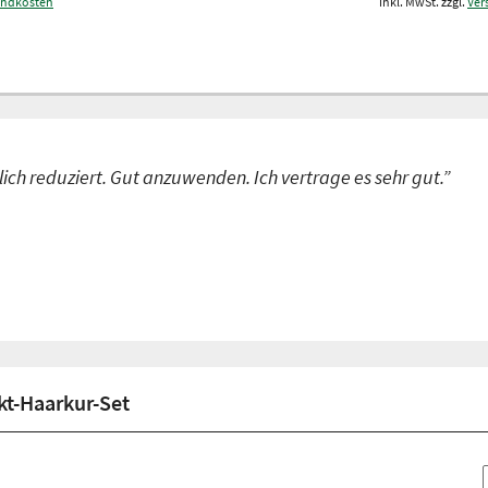
andkosten
inkl. MwSt. zzgl.
Ver
ich reduziert. Gut anzuwenden. Ich vertrage es sehr gut.”
kt-Haarkur-Set