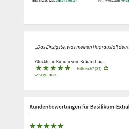
inkl. MwSt. zzgl.
Versandkosten
inkl. MwSt. zzgl.
Vers
„Das Einzigste, was meinen Haarausfall deutl
Glückliche Kundin vom Kräuterhaus
★
★
★
★
★
Hilfreich? (31)
VERIFIZIERT
Kundenbewertungen für Basilikum-Extra