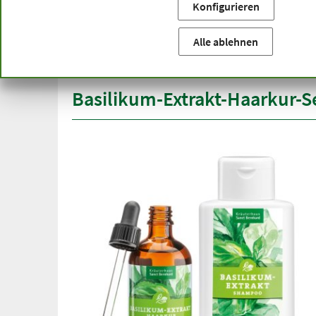
Konfigurieren
Sie befinden sich hier:
Startseite
Produktkategorien
Ko
versandkostenfrei
Spitze
Alle ablehnen
ab 50 €
über h
innerhalb Deutschlands
Basilikum-Extrakt-Haarkur-S