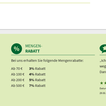
Verwendung durch Youtube
finden Sie hier
.
MENGEN-
RABATT
Bei uns erhalten Sie folgende Mengenrabatte:
„Ic
weg
Ab 70 €
3%
Rabatt
Dan
Ab 100 €
4%
Rabatt
Ab 200 €
5%
Rabatt
★
Ab 500 €
7%
Rabatt
Datum
29.03