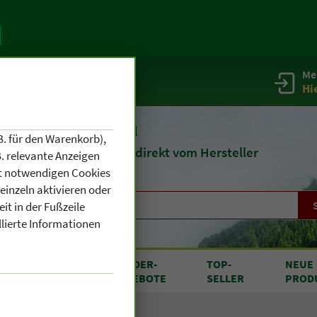
Me
g
Service / Infos
Hi
eit 1903
Naturheilmittel
B. für den Warenkorb),
und
Kosmetik
direkt vom Hersteller
. relevante Anzeigen
cht notwendigen Cookies
einzeln aktivieren oder
it in der Fußzeile
llierte Informationen
RODUKTE
SONDER
-
TOP
-
NEUE
N A BIS Z
ANGEBOTE
SELLER
PROD