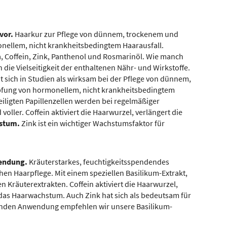
vor.
Haarkur zur Pflege von dünnem, trockenem und
ellem, nicht krankheitsbedingtem Haarausfall.
ra, Coffein, Zink, Panthenol und Rosmarinöl. Wie manch
die Vielseitigkeit der enthaltenen Nähr- und Wirkstoffe.
at sich in Studien als wirksam bei der Pflege von dünnem,
fung von hormonellem, nicht krankheitsbedingtem
iligten Papillenzellen werden bei regelmäßiger
oller. Coffein aktiviert die Haarwurzel, verlängert die
hstum.
Zink ist ein wichtiger Wachstumsfaktor für
nwendung.
Kräuterstarkes, feuchtigkeitsspendendes
en Haarpflege. Mit einem speziellen Basilikum-Extrakt,
n Kräuterextrakten. Coffein aktiviert die Haarwurzel,
das Haarwachstum. Auch Zink hat sich als bedeutsam für
Dieses Video ist im erweiterten Datenschutzmodus
enden Anwendung empfehlen wir unsere Basilikum-
eingebunden. Mit Klick auf den Wiedergabe-
Button erteilen Sie Ihre Einwilligung darin, dass
Youtube Cookies setzt. Mehr Infos zur Cookie-