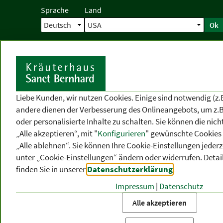
Sprache
Land
Ok
Startseite
Versand
Direktbestellun
S
Liebe Kunden, wir nutzen Cookies. Einige sind notwendig (z.
andere dienen der Verbesserung des Onlineangebots, um z.B
oder personalisierte Inhalte zu schalten. Sie können die ni
„Alle akzeptieren“, mit "
Konfigurieren
" gewünschte Cookies 
„Alle ablehnen“. Sie können Ihre Cookie-Einstellungen jederze
unter „Cookie-Einstellungen“ ändern oder widerrufen.
Detai
finden Sie in unserer
Datenschutzerklärung
.
Impressum
|
Datenschutz
PRODUKT
-
THEMEN
-
P
KATEGORIEN
BEREICHE
VO
Alle akzeptieren