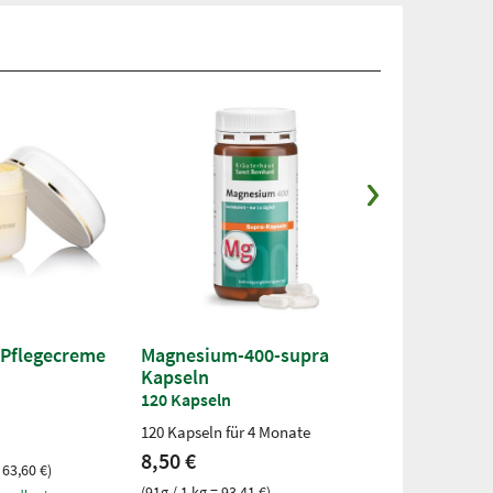
Pflegecreme
Magnesium-400-supra
Augenfit-Ka
Kapseln
90 Kapseln
120 Kapseln
90 Kapseln für
120 Kapseln für 4 Monate
12,50 €
8,50 €
 63,60 €)
(84g / 1 kg = 14
(91g / 1 kg = 93,41 €)