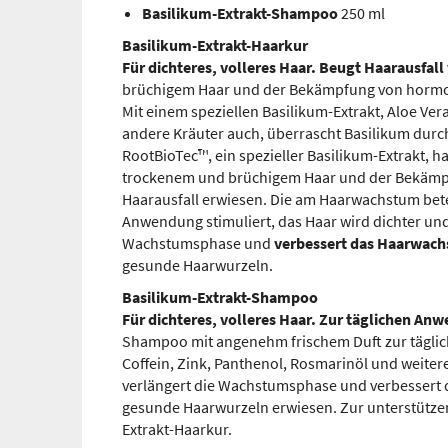
Basilikum-Extrakt-Shampoo
250 ml
Basilikum-Extrakt-Haarkur
Für dichteres, volleres Haar. Beugt Haarausfall 
brüchigem Haar und der Bekämpfung von hormon
Mit einem speziellen Basilikum-Extrakt, Aloe Ve
andere Kräuter auch, überrascht Basilikum durch 
RootBioTec™, ein spezieller Basilikum-Extrakt, h
trockenem und brüchigem Haar und der Bekämp
Haarausfall erwiesen. Die am Haarwachstum bete
Anwendung stimuliert, das Haar wird dichter und v
Wachstumsphase und
verbessert das Haarwac
gesunde Haarwurzeln.
Basilikum-Extrakt-Shampoo
Für dichteres, volleres Haar. Zur täglichen A
Shampoo mit angenehm frischem Duft zur täglich
Coffein, Zink, Panthenol, Rosmarinöl und weitere
verlängert die Wachstumsphase und verbessert 
gesunde Haarwurzeln erwiesen. Zur unterstütz
Extrakt-Haarkur.