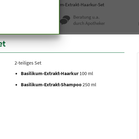
smetik
Haarpflege
Basilikum-Extrakt-Haarkur-Set
nqualität seit
Beratung u.a.
undert Jahren
durch Apotheker
et
2-teiliges Set
Basilikum-Extrakt-Haarkur
100 ml
Basilikum-Extrakt-Shampoo
250 ml