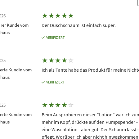
★
★
★
★
★
026
rer Kunde vom
Der Duschschaum ist einfach super.
rhaus
VERIFIZIERT
★
★
★
★
☆
025
terte Kundin vom
Ich als Tante habe das Produkt für meine Nicht
rhaus
VERIFIZIERT
★
★
★
★
☆
025
terte Kundin vom
Beim Ausprobieren dieser "Lotion" war ich zunäc
rhaus
mehr im Kopf, drückte auf den Pumpspender -
eine Waschlotion - aber gut. Der Schaum lässt si
pflegt. Worüber ich aber nicht hinwegkommen -