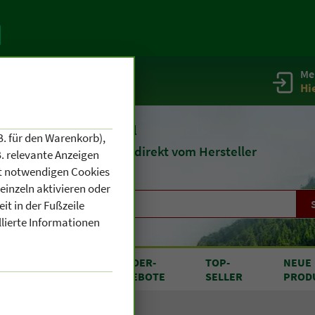
Me
g
Service / Infos
Hi
eit 1903
Naturheilmittel
B. für den Warenkorb),
und
Kosmetik
direkt vom Hersteller
. relevante Anzeigen
cht notwendigen Cookies
einzeln aktivieren oder
it in der Fußzeile
llierte Informationen
RODUKTE
SONDER
-
TOP
-
NEUE
N A BIS Z
ANGEBOTE
SELLER
PROD