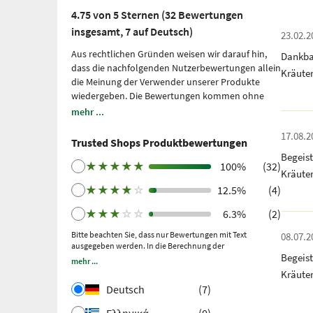
4.75 von 5 Sternen (32 Bewertungen
insgesamt, 7 auf Deutsch)
23.02.2
Aus rechtlichen Gründen weisen wir darauf hin,
Dankba
dass die nachfolgenden Nutzerbewertungen allein
Kräute
die Meinung der Verwender unserer Produkte
wiedergeben. Die Bewertungen kommen ohne
unsere Einflussnahme zustande, wir geben sie
mehr ...
lediglich unmittelbar und ungefiltert wieder, ohne
17.08.2
sie uns zu eigen zu machen. Bitte beachten Sie: Es
Trusted Shops Produktbewertungen
handelt sich um persönliche, individuelle
Begeis
Erfahrungen, welche nicht durch Studien belegt
★
★
★
★
★
100%
(32)
Kräute
sind. Wir nutzen Trusted Shops als unabhängigen
★
★
★
★
☆
12.5%
(4)
Dienstleister seit 2021 für die Einholung von
Bewertungen. Trusted Shops hat Maßnahmen
★
★
★
☆
☆
6.3%
(2)
getroffen, um sicherzustellen, dass es sich um
echte Bewertungen handelt.
Bitte beachten Sie, dass nur Bewertungen mit Text
Mehr Informationen
.
08.07.2
ausgegeben werden. In die Berechnung der
Ältere Bewertungen wurden über Trustpilot nach
Begeis
Gesamtbewertung fließen auch Sternebewertungen ohne
mehr ...
einem getätigten Kauf und anschließender
Kommentar ein.
Kräute
Einladung gesammelt.
Deutsch
(7)