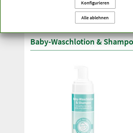
Konfigurieren
Sie befinden sich hier:
Startseite
Produktkategorien
Ko
versandkostenfrei
Spitze
Alle ablehnen
ab 50 €
über h
innerhalb Deutschlands
Baby-Waschlotion & Shamp