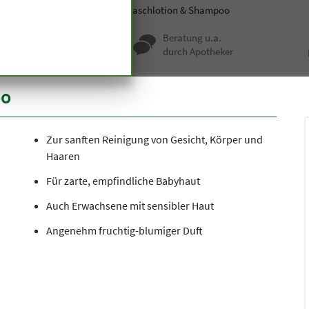
smetik
Haarpflege
Baby-Waschlotion & Shampoo
nqualität seit
Beratung u.a.
undert Jahren
durch Apotheker
oo
Zur sanften Reinigung von Gesicht, Körper und
Haaren
Für zarte, empfindliche Babyhaut
Auch Erwachsene mit sensibler Haut
Angenehm fruchtig-blumiger Duft