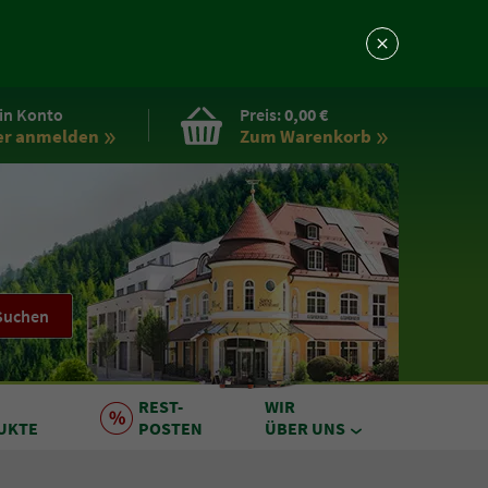
in Konto
Preis:
0,00 €
er anmelden
Zum Warenkorb
Suchen
REST
-
WIR
UKTE
POSTEN
ÜBER UNS