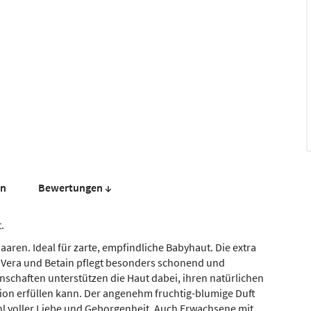
en
Bewer­tungen ↓
.
aren. Ideal für zarte, empfindliche Babyhaut. Die extra
 Vera und Betain pflegt besonders schonend und
nschaften unterstützen die Haut dabei, ihren natürlichen
tion erfüllen kann. Der angenehm fruchtig-blumige Duft
 voller Liebe und Geborgenheit. Auch Erwachsene mit