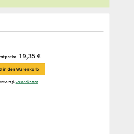
19,35 €
mtpreis:
3
in den Warenkorb
MwSt. zzgl.
Versandkosten