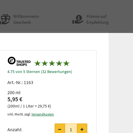
Willkommens-
Prämie auf
Geschenk
Empfehlung
4.75 von 5 Sternen (32 Bewertungen)
Art.-Nr.:
1163
200 ml
5,95 €
(200ml / 1 Liter = 29,75 €)
inkl. MwSt. zzgl.
Versandkosten
Anzahl: