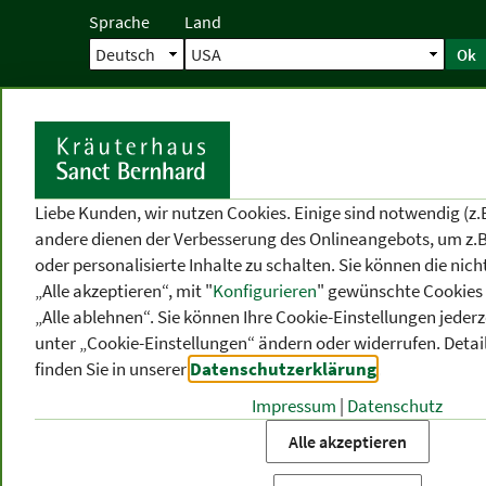
Sprache
Land
Ok
Startseite
Versand
Direktbestellun
S
Liebe Kunden, wir nutzen Cookies. Einige sind notwendig (z.
andere dienen der Verbesserung des Onlineangebots, um z.B
oder personalisierte Inhalte zu schalten. Sie können die ni
„Alle akzeptieren“, mit "
Konfigurieren
" gewünschte Cookies 
„Alle ablehnen“. Sie können Ihre Cookie-Einstellungen jederze
unter „Cookie-Einstellungen“ ändern oder widerrufen.
Detai
finden Sie in unserer
Datenschutzerklärung
.
Impressum
|
Datenschutz
PRODUKT
-
THEMEN
-
P
KATEGORIEN
BEREICHE
VO
Alle akzeptieren