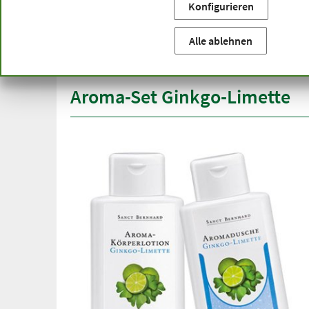
Konfigurieren
Sie befinden sich hier:
Startseite
Produktkategorien
Ko
versandkostenfrei
Spitze
Alle ablehnen
ab 50 €
über h
innerhalb Deutschlands
Aroma-Set Ginkgo-Limette