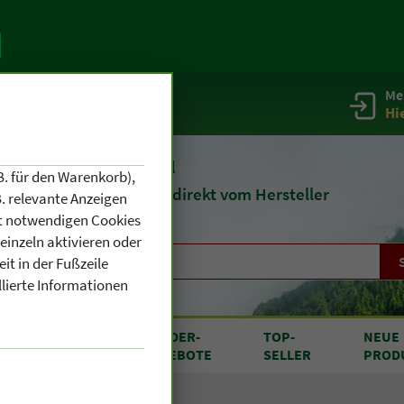
Me
g
Service / Infos
Hi
eit 1903
Naturheilmittel
B. für den Warenkorb),
und
Kosmetik
direkt vom Hersteller
. relevante Anzeigen
cht notwendigen Cookies
einzeln aktivieren oder
it in der Fußzeile
llierte Informationen
RODUKTE
SONDER
-
TOP
-
NEUE
N A BIS Z
ANGEBOTE
SELLER
PROD