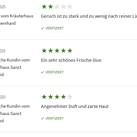
★
★
☆
☆
☆
025
 vom Kräuterhaus
Geruch ist zu stark und zu wenig nach reiner L
Bernhard
VERIFIZIERT
★
★
★
★
★
025
iche Kundin vom
Ein sehr schönes Frische-Duo
rhaus Sanct
VERIFIZIERT
rd
★
★
★
★
☆
025
iche Kundin vom
Angenehmer Duft und zarte Haut
rhaus Sanct
VERIFIZIERT
rd