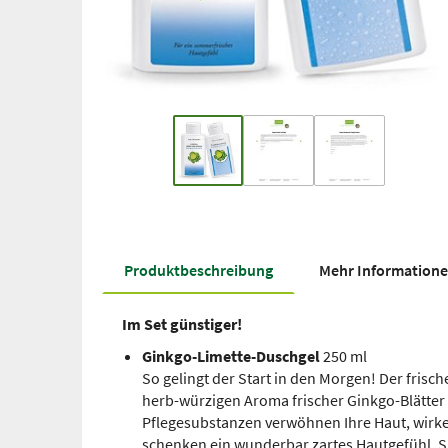
Produkt­beschreibung
Mehr Information
Im Set günstiger!
Ginkgo-Limette-Duschgel
250 ml
So gelingt der Start in den Morgen! Der frisc
herb-würzigen Aroma frischer Ginkgo-Blätter 
Pflegesubstanzen verwöhnen Ihre Haut, wirk
schenken ein wunderbar zartes Hautgefühl. Si