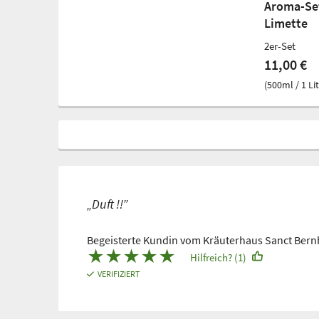
Aroma-Se
Limette
2er-Set
11,00 €
(500ml / 1 Lit
„Duft !!”
Begeisterte Kundin vom Kräuterhaus Sanct Ber
★
★
★
★
★
Hilfreich? (1)
VERIFIZIERT