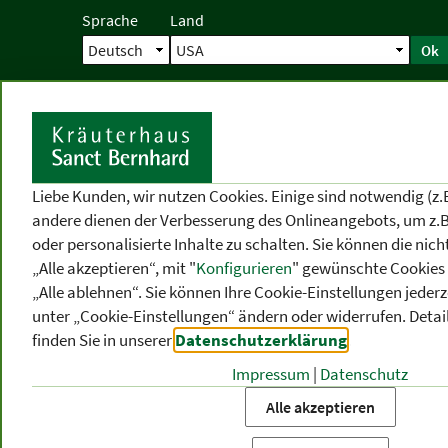
Sprache
Land
Ok
Startseite
Versand
Direktbestellun
S
Liebe Kunden, wir nutzen Cookies. Einige sind notwendig (z.
andere dienen der Verbesserung des Onlineangebots, um z.B
oder personalisierte Inhalte zu schalten. Sie können die ni
„Alle akzeptieren“, mit "
Konfigurieren
" gewünschte Cookies 
„Alle ablehnen“. Sie können Ihre Cookie-Einstellungen jederze
unter „Cookie-Einstellungen“ ändern oder widerrufen.
Detai
finden Sie in unserer
Datenschutzerklärung
.
Impressum
|
Datenschutz
PRODUKT
-
THEMEN
-
P
KATEGORIEN
BEREICHE
VO
Alle akzeptieren