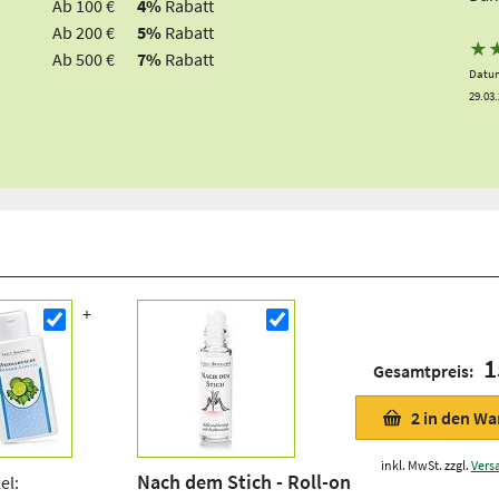
Ab 100 €
4%
Rabatt
Ab 200 €
5%
Rabatt
★
Ab 500 €
7%
Rabatt
Datum
29.03
1
Gesamtpreis:
2
in den Wa
inkl. MwSt. zzgl.
Vers
Nach dem Stich - Roll-on
el: