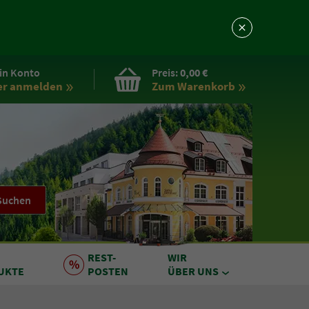
in Konto
Preis:
0,00 €
er anmelden
Zum Warenkorb
Suchen
REST
-
WIR
UKTE
POSTEN
ÜBER UNS