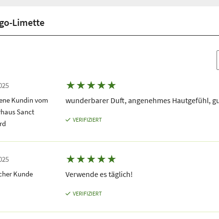
go-Limette
★
★
★
★
★
025
dene Kundin vom
wunderbarer Duft, angenehmes Hautgefühl, gu
rhaus Sanct
VERIFIZIERT
rd
★
★
★
★
★
025
icher Kunde
Verwende es täglich!
VERIFIZIERT