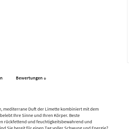
en
Bewer­tungen ↓
he, mediterrane Duft der Limette kombiniert mit dem
belebt Ihre Sinne und Ihren Körper. Beste
en rückfettend und feuchtigkeitsbewahrend und
nd Sie bereit für einen Tag voller Schwung und Energie?