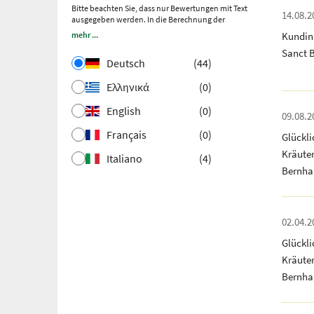
echte Bewertungen handelt.
Bitte beachten Sie, dass nur Bewertungen mit Text
Mehr Informationen
.
14.08.2
ausgegeben werden. In die Berechnung der
Ältere Bewertungen wurden über Trustpilot nach
Gesamtbewertung fließen auch Sternebewertungen ohne
Kundin
mehr ...
einem getätigten Kauf und anschließender
Kommentar ein.
Einladung gesammelt.
Sanct 
Deutsch
(44)
Ελληνικά
(0)
English
(0)
09.08.2
Français
(0)
Glückl
Kräute
Italiano
(4)
Bernha
02.04.2
Glückl
Kräute
Bernha