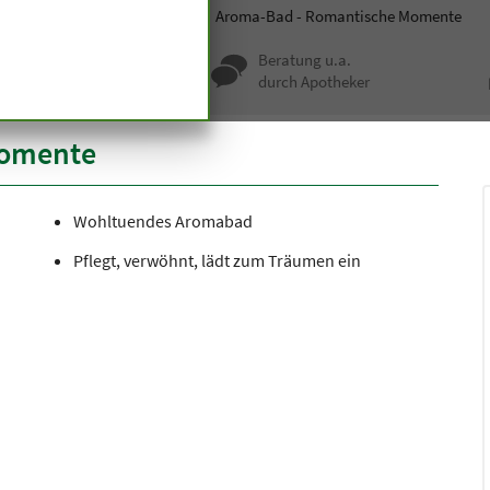
smetik
Duschen und Baden
Aroma-Bad - Romantische Momente
nqualität seit
Beratung u.a.
undert Jahren
durch Apotheker
Momente
Wohltuendes Aromabad
Pflegt, verwöhnt, lädt zum Träumen ein