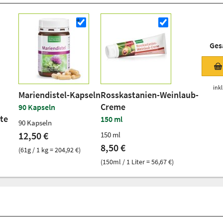
Ges
inkl
Mariendistel-Kapseln
Rosskastanien-Weinlaub-
Creme
90 Kapseln
te
150 ml
90 Kapseln
12,50 €
150 ml
8,50 €
(61g / 1 kg = 204,92 €)
(150ml / 1 Liter = 56,67 €)