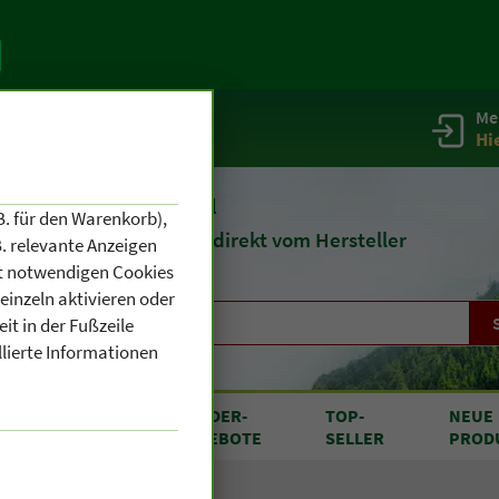
Me
g
Service / Infos
Hi
eit 1903
Naturheilmittel
B. für den Warenkorb),
und
Kosmetik
direkt vom Hersteller
. relevante Anzeigen
cht notwendigen Cookies
einzeln aktivieren oder
it in der Fußzeile
llierte Informationen
RODUKTE
SONDER
-
TOP
-
NEUE
N A BIS Z
ANGEBOTE
SELLER
PROD