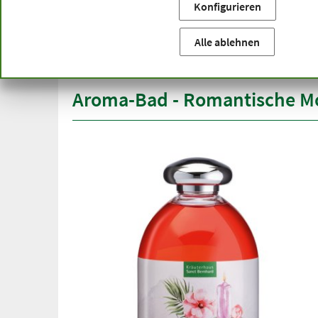
Konfigurieren
Sie befinden sich hier:
Startseite
Produktkategorien
Ko
versandkostenfrei
Spitze
Alle ablehnen
ab 50 €
über h
innerhalb Deutschlands
Aroma-Bad - Romantische 