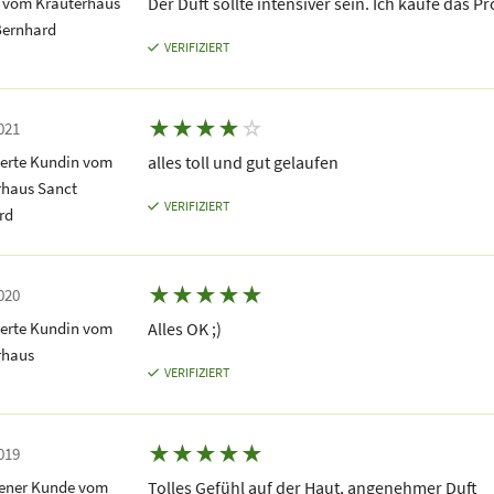
 vom Kräuterhaus
Der Duft sollte intensiver sein. Ich kaufe das P
Bernhard
VERIFIZIERT
★
★
★
★
☆
021
terte Kundin vom
alles toll und gut gelaufen
rhaus Sanct
VERIFIZIERT
rd
★
★
★
★
★
020
terte Kundin vom
Alles OK ;)
rhaus
VERIFIZIERT
★
★
★
★
★
019
dener Kunde vom
Tolles Gefühl auf der Haut, angenehmer Duft