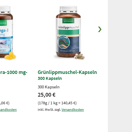
ra-1000 mg-
Grünlippmuschel-Kapseln
Grünlippmu
300 Kapseln
150 ml
300 Kapseln
150 ml
25,00 €
8,50 €
,06 €)
(178g / 1 kg = 140,45 €)
(150ml / 1 Liter
sandkosten
inkl. MwSt. zzgl.
Versandkosten
inkl. MwSt. zzgl.
V