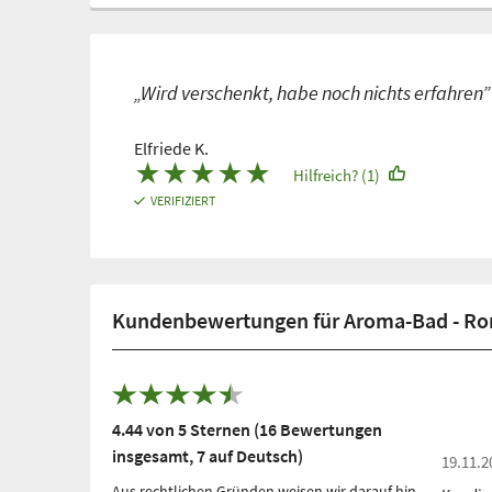
„Wird verschenkt, habe noch nichts erfahren”
Elfriede K.
★
★
★
★
★
Hilfreich? (1)
VERIFIZIERT
Kundenbewertungen für Aroma-Bad - R
4.44 von 5 Sternen (16 Bewertungen
insgesamt, 7 auf Deutsch)
19.11.2
Aus rechtlichen Gründen weisen wir darauf hin,