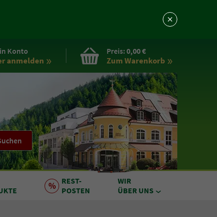
in Konto
Preis:
0,00 €
er anmelden
Zum Warenkorb
Suchen
REST
-
WIR
UKTE
POSTEN
ÜBER UNS