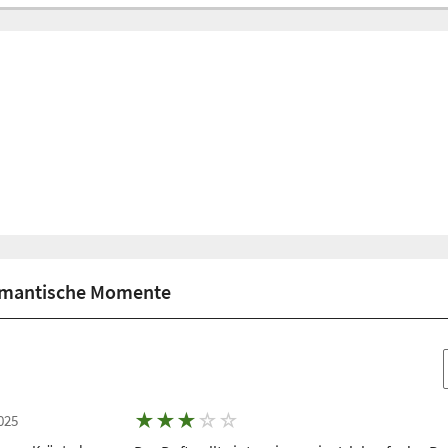
omantische Momente
★
★
★
☆
☆
025