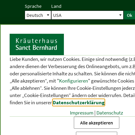
Sprache
Land
Ok
Startseite
Versand
Direktbestellun
S
Liebe Kunden, wir nutzen Cookies. Einige sind notwendig (z.
andere dienen der Verbesserung des Onlineangebots, um z.B
oder personalisierte Inhalte zu schalten. Sie können die ni
„Alle akzeptieren“, mit "
Konfigurieren
" gewünschte Cookies 
„Alle ablehnen“. Sie können Ihre Cookie-Einstellungen jederze
unter „Cookie-Einstellungen“ ändern oder widerrufen.
Detai
finden Sie in unserer
Datenschutzerklärung
.
Impressum
|
Datenschutz
PRODUKT
-
THEMEN
-
P
KATEGORIEN
BEREICHE
VO
Alle akzeptieren