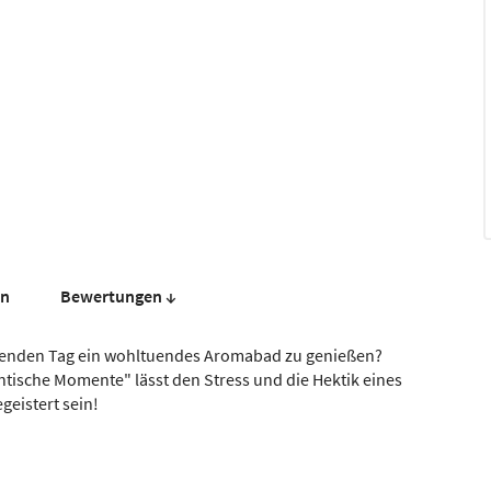
en
Bewer­tungen ↓
ngenden Tag ein wohltuendes Aromabad zu genießen?
ische Momente" lässt den Stress und die Hektik eines
eistert sein!