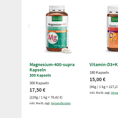
Magnesium-400-supra
Vitamin-D3+K
Kapseln
180 Kapseln
300 Kapseln
15,00 €
300 Kapseln
(66g / 1 kg = 227,2
17,50 €
inkl. MwSt. zzgl.
Vers
(229g / 1 kg = 76,42 €)
inkl. MwSt. zzgl.
Versandkosten