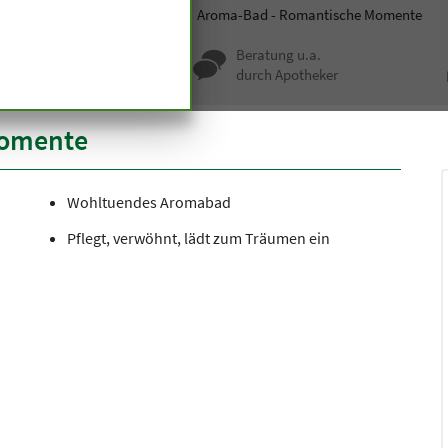
smetik
Duschen und Baden
Aroma-Bad - Romantische Momente
nqualität seit
Beratung u.a.
undert Jahren
durch Apotheker
Momente
Wohltuendes Aromabad
Pflegt, verwöhnt, lädt zum Träumen ein