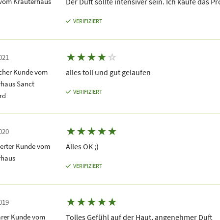
vom Kräuterhaus
Der Duft sollte intensiver sein. Ich kaufe das P
VERIFIZIERT
★
★
★
★
☆
021
icher Kunde vom
alles toll und gut gelaufen
rhaus Sanct
VERIFIZIERT
rd
★
★
★
★
★
020
terter Kunde vom
Alles OK ;)
rhaus
VERIFIZIERT
★
★
★
★
★
019
rer Kunde vom
Tolles Gefühl auf der Haut, angenehmer Duft