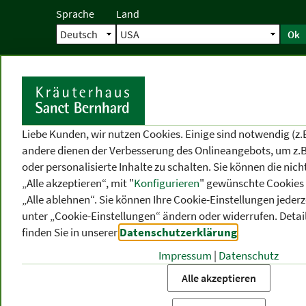
Sprache
Land
Ok
Startseite
Versand
Direktbestellun
S
Liebe Kunden, wir nutzen Cookies. Einige sind notwendig (z.
andere dienen der Verbesserung des Onlineangebots, um z.B
oder personalisierte Inhalte zu schalten. Sie können die ni
„Alle akzeptieren“, mit "
Konfigurieren
" gewünschte Cookies 
„Alle ablehnen“. Sie können Ihre Cookie-Einstellungen jederze
unter „Cookie-Einstellungen“ ändern oder widerrufen.
Detai
finden Sie in unserer
Datenschutzerklärung
.
Impressum
|
Datenschutz
PRODUKT
-
THEMEN
-
P
KATEGORIEN
BEREICHE
VO
Alle akzeptieren