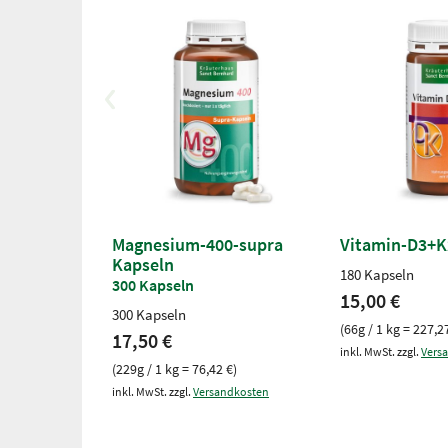
Magnesium-400-supra
Vitamin-D3+K
Kapseln
180 Kapseln
300 Kapseln
15,00 €
300 Kapseln
(66g / 1 kg = 227,2
17,50 €
inkl. MwSt. zzgl.
Vers
(229g / 1 kg = 76,42 €)
inkl. MwSt. zzgl.
Versandkosten