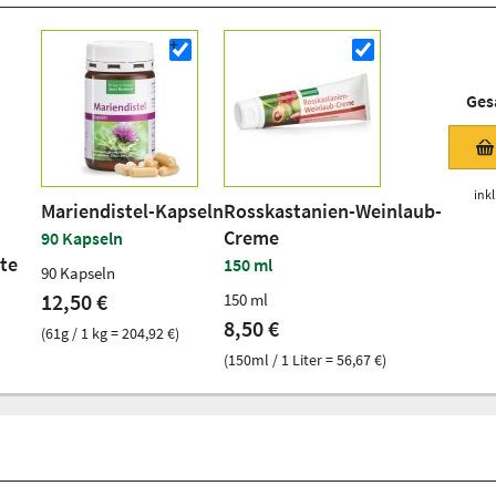
Ges
inkl
Mariendistel-Kapseln
Rosskastanien-Weinlaub-
Creme
90 Kapseln
te
150 ml
90 Kapseln
12,50 €
150 ml
8,50 €
(61g / 1 kg = 204,92 €)
(150ml / 1 Liter = 56,67 €)