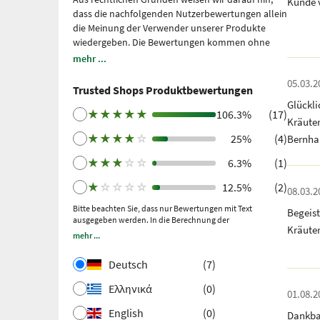
Kunde 
dass die nachfolgenden Nutzerbewertungen allein
die Meinung der Verwender unserer Produkte
wiedergeben. Die Bewertungen kommen ohne
unsere Einflussnahme zustande, wir geben sie
mehr ...
lediglich unmittelbar und ungefiltert wieder, ohne
05.03.2
sie uns zu eigen zu machen. Bitte beachten Sie: Es
Trusted Shops Produktbewertungen
handelt sich um persönliche, individuelle
Glückl
Erfahrungen, welche nicht durch Studien belegt
★
★
★
★
★
106.3%
(17)
Kräute
sind. Wir nutzen Trusted Shops als unabhängigen
★
★
★
★
☆
25%
(4)
Bernha
Dienstleister seit 2021 für die Einholung von
Bewertungen. Trusted Shops hat Maßnahmen
★
★
★
☆
☆
6.3%
(1)
getroffen, um sicherzustellen, dass es sich um
echte Bewertungen handelt.
Mehr Informationen
.
★
☆
☆
☆
☆
12.5%
(2)
08.03.2
Ältere Bewertungen wurden über Trustpilot nach
Bitte beachten Sie, dass nur Bewertungen mit Text
Begeis
einem getätigten Kauf und anschließender
ausgegeben werden. In die Berechnung der
Einladung gesammelt.
Kräute
Gesamtbewertung fließen auch Sternebewertungen ohne
mehr ...
Kommentar ein.
Deutsch
(7)
Ελληνικά
(0)
01.08.2
English
(0)
Dankba