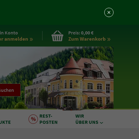
in Konto
Preis:
0,00 €
er anmelden
Zum Warenkorb
Suchen
REST
-
WIR
UKTE
POSTEN
ÜBER UNS