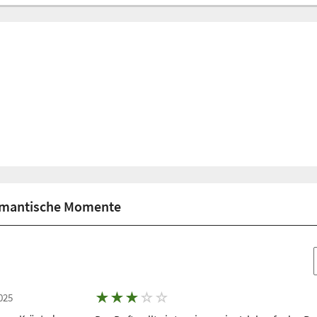
omantische Momente
★
★
★
☆
☆
025