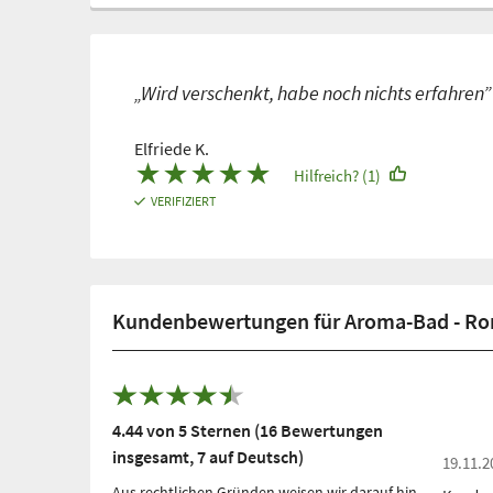
„Wird verschenkt, habe noch nichts erfahren”
Elfriede K.
★
★
★
★
★
Hilfreich? (1)
VERIFIZIERT
Kundenbewertungen für Aroma-Bad - R
4.44 von 5 Sternen (16 Bewertungen
insgesamt, 7 auf Deutsch)
19.11.2
Aus rechtlichen Gründen weisen wir darauf hin,