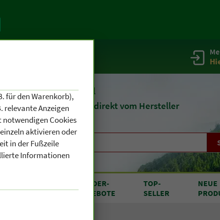
Me
g
Service / Infos
Hi
eit 1903
Naturheilmittel
B. für den Warenkorb),
und
Kosmetik
direkt vom Hersteller
. relevante Anzeigen
cht notwendigen Cookies
einzeln aktivieren oder
it in der Fußzeile
llierte Informationen
RODUKTE
SONDER
-
TOP
-
NEUE
N A BIS Z
ANGEBOTE
SELLER
PROD