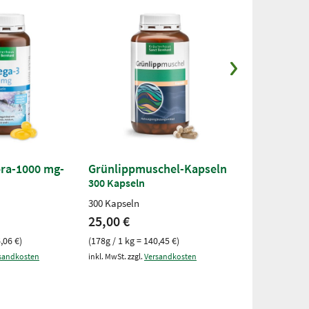
ra-1000 mg-
Grünlippmuschel-Kapseln
Grünlippmu
300 Kapseln
150 ml
300 Kapseln
150 ml
25,00 €
8,50 €
,06 €)
(178g / 1 kg = 140,45 €)
(150ml / 1 Liter
sandkosten
inkl. MwSt. zzgl.
Versandkosten
inkl. MwSt. zzgl.
V