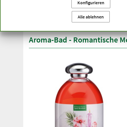
Konfigurieren
Sie befinden sich hier:
Startseite
Produktkategorien
Ko
versandkostenfrei
Spitze
Alle ablehnen
ab 50 €
über h
innerhalb Deutschlands
Aroma-Bad - Romantische 