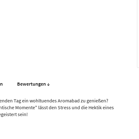
en
Bewer­tungen ↓
ngenden Tag ein wohltuendes Aromabad zu genießen?
ische Momente" lässt den Stress und die Hektik eines
eistert sein!