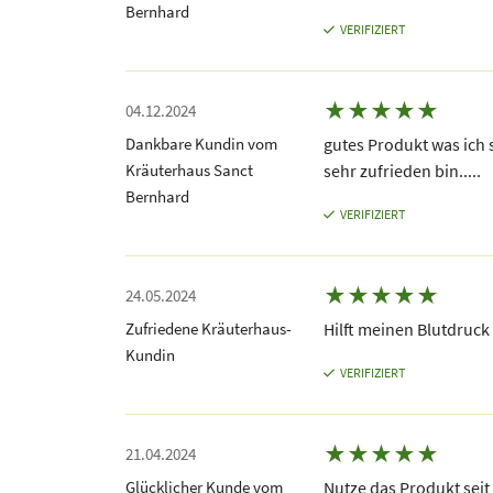
Bernhard
VERIFIZIERT
★
★
★
★
★
04.12.2024
Dankbare Kundin vom
gutes Produkt was ich
Kräuterhaus Sanct
sehr zufrieden bin.....
Bernhard
VERIFIZIERT
★
★
★
★
★
24.05.2024
Zufriedene Kräuterhaus-
Hilft meinen Blutdruck
Kundin
VERIFIZIERT
★
★
★
★
★
21.04.2024
Glücklicher Kunde vom
Nutze das Produkt seit