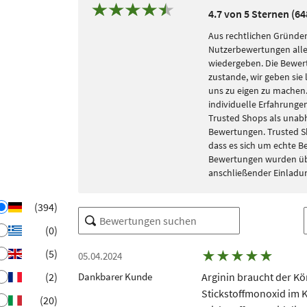
4.7 von 5 Sternen (6
Aus rechtlichen Gründen
Nutzerbewertungen alle
wiedergeben. Die Bewe
zustande, wir geben sie 
uns zu eigen zu machen. 
individuelle Erfahrungen
Trusted Shops als unabh
Bewertungen. Trusted S
dass es sich um echte 
Bewertungen wurden übe
anschließender Einladu
(394)
(0)
(5)
★
★
★
★
★
05.04.2024
(2)
Dankbarer Kunde
Arginin braucht der Kör
Stickstoffmonoxid im K
(20)