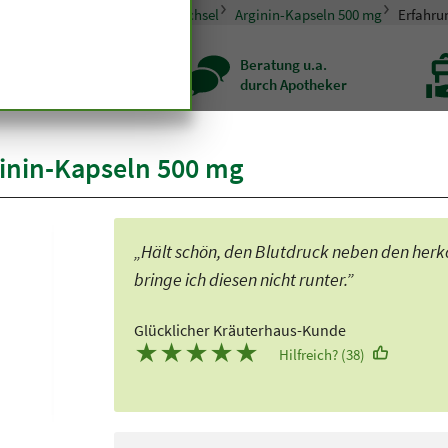
pseln und Tabletten
Stoffwechsel
Arginin-Kapseln 500 mg
Erfahru
zenqualität seit
Beratung u.a.
r hundert Jahren
durch Apotheker
inin-Kapseln 500 mg
„Hält schön, den Blutdruck neben den herk
bringe ich diesen nicht runter.”
Glücklicher Kräuterhaus-Kunde
★
★
★
★
★
Hilfreich? (38)