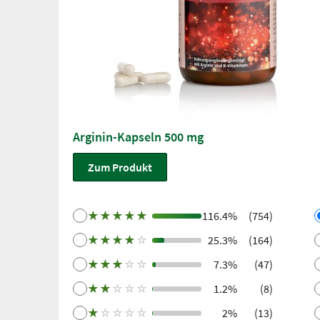
Arginin-Kapseln 500 mg
Zum Produkt
★
★
★
★
★
116.4%
(754)
★
★
★
★
☆
25.3%
(164)
★
★
★
☆
☆
7.3%
(47)
★
★
☆
☆
☆
1.2%
(8)
★
☆
☆
☆
☆
2%
(13)