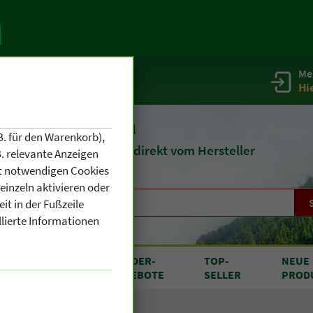
Me
g
Service / Infos
Hi
eit 1903
Naturheilmittel
B. für den Warenkorb),
und
Kosmetik
direkt vom Hersteller
. relevante Anzeigen
cht notwendigen Cookies
einzeln aktivieren oder
it in der Fußzeile
llierte Informationen
RODUKTE
SONDER
-
TOP
-
NEUE
N A BIS Z
ANGEBOTE
SELLER
PROD