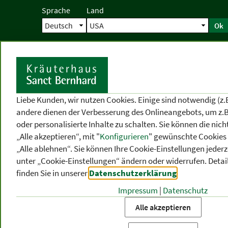
Sprache
Land
Ok
Startseite
Versand
Direktbestellun
S
Liebe Kunden, wir nutzen Cookies. Einige sind notwendig (z.
andere dienen der Verbesserung des Onlineangebots, um z.B
oder personalisierte Inhalte zu schalten. Sie können die ni
„Alle akzeptieren“, mit "
Konfigurieren
" gewünschte Cookies 
„Alle ablehnen“. Sie können Ihre Cookie-Einstellungen jederze
unter „Cookie-Einstellungen“ ändern oder widerrufen.
Detai
finden Sie in unserer
Datenschutzerklärung
.
Impressum
|
Datenschutz
PRODUKT
-
THEMEN
-
P
KATEGORIEN
BEREICHE
VO
Alle akzeptieren