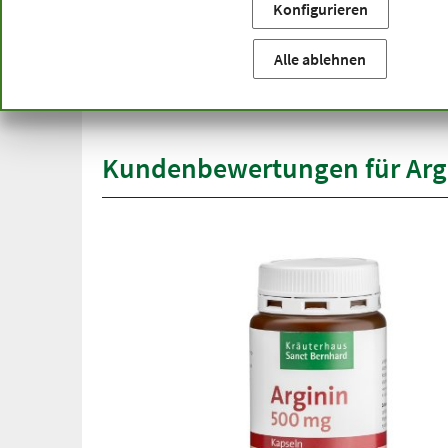
Konfigurieren
Sie befinden sich hier:
Startseite
Produktkategorien
Ka
versandkostenfrei
Alle ablehnen
Spit
ab 50 €
übe
innerhalb Deutschlands
Kundenbewertungen für Arg