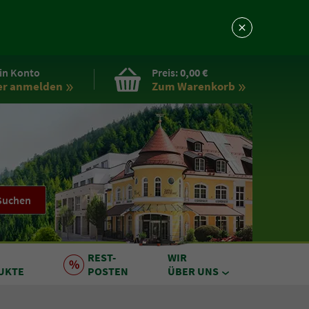
in Konto
Preis:
0,00 €
er anmelden
Zum Warenkorb
Suchen
REST
-
WIR
UKTE
POSTEN
ÜBER UNS