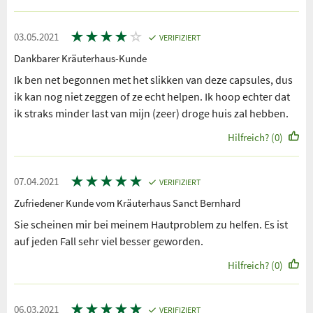
★
★
★
★
☆
03.05.2021
VERIFIZIERT
Dankbarer Kräuterhaus-Kunde
Ik ben net begonnen met het slikken van deze capsules, dus
ik kan nog niet zeggen of ze echt helpen. Ik hoop echter dat
ik straks minder last van mijn (zeer) droge huis zal hebben.
Hilfreich? (0)
★
★
★
★
★
07.04.2021
VERIFIZIERT
Zufriedener Kunde vom Kräuterhaus Sanct Bernhard
Sie scheinen mir bei meinem Hautproblem zu helfen. Es ist
auf jeden Fall sehr viel besser geworden.
Hilfreich? (0)
★
★
★
★
★
06.03.2021
VERIFIZIERT