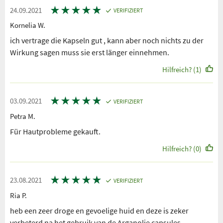
★
★
★
★
★
24.09.2021
VERIFIZIERT
Kornelia W.
ich vertrage die Kapseln gut , kann aber noch nichts zu der
Wirkung sagen muss sie erst länger einnehmen.
Hilfreich? (1)
★
★
★
★
★
03.09.2021
VERIFIZIERT
Petra M.
Für Hautprobleme gekauft.
Hilfreich? (0)
★
★
★
★
★
23.08.2021
VERIFIZIERT
Ria P.
heb een zeer droge en gevoelige huid en deze is zeker
verbeterd na het gebruik van de Arganolie capsules.