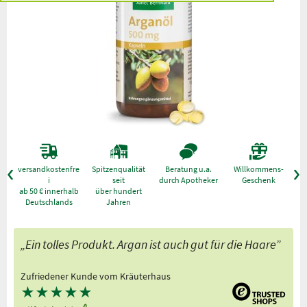
versandkostenfre
Spitzenqualität
Beratung u.a.
Willkommens-
g
i
seit
durch Apotheker
Geschenk
ab 50 € innerhalb
über hundert
Deutschlands
Jahren
„Ein tolles Produkt. Argan ist auch gut für die Haare”
Zufriedener Kunde vom Kräuterhaus
★
★
★
★
★