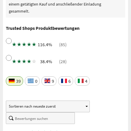
einem getätigten Kauf und anschließender Einladung
gesammelt.
Trusted Shops Produktbewertungen
★
★
★
★
★
116.4%
(85)
★
★
★
★
☆
38.4%
(28)
39
0
9
6
4