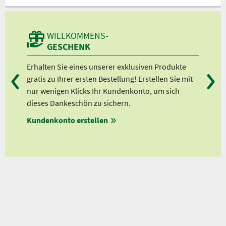
WILLKOMMENS-
GESCHENK
kt.
Erhalten Sie eines unserer exklusiven Produkte
Bei
gratis zu Ihrer ersten Bestellung! Erstellen Sie mit
Ab 
nur wenigen Klicks Ihr Kundenkonto, um sich
Ab 
dieses Dankeschön zu sichern.
Ab 
en
Kundenkonto erstellen
Ab 
ungen