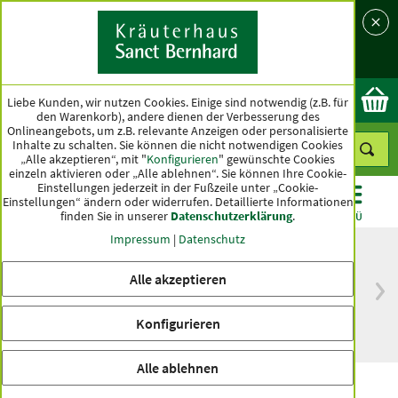
Sprache
Land
Ok
Liebe Kunden, wir nutzen Cookies. Einige sind notwendig (z.B. für
den Warenkorb), andere dienen der Verbesserung des
Onlineangebots, um z.B. relevante Anzeigen oder personalisierte
Inhalte zu schalten. Sie können die nicht notwendigen Cookies
„Alle akzeptieren“, mit "
Konfigurieren
" gewünschte Cookies
einzeln aktivieren oder „Alle ablehnen“. Sie können Ihre Cookie-
Einstellungen jederzeit in der Fußzeile unter „Cookie-
Einstellungen“ ändern oder widerrufen.
Detaillierte Informationen
finden Sie in unserer
Datenschutzerklärung
.
KATEGORIEN
ANGEBOTE
TOPSELLER
MENÜ
Impressum
|
Datenschutz
Alle akzeptieren
versandkostenfrei
Spitzenqualität seit
ab 50 €
über hundert Jahren
Konfigurieren
innerhalb Deutschlands
Alle ablehnen
Acerola-Kapseln