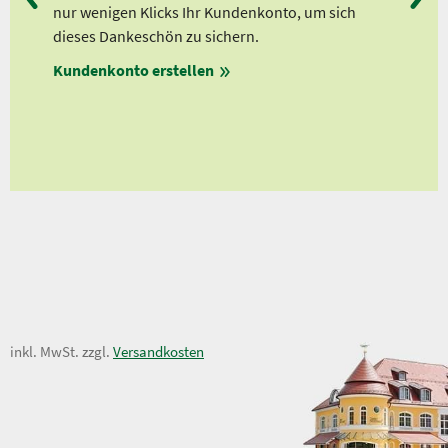
lle
nur wenigen Klicks Ihr Kundenkonto, um sich
Ab 
dieses Dankeschön zu sichern.
Ab 
Kundenkonto erstellen
Ab 
en
ungen
3,20 €
inkl. MwSt. zzgl.
Versandkosten