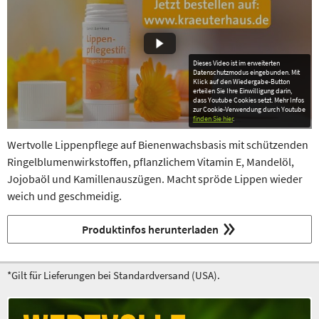
Dieses Video ist im erweiterten
Datenschutzmodus eingebunden. Mit
Klick auf den Wiedergabe-Button
erteilen Sie Ihre Einwilligung darin,
dass Youtube Cookies setzt. Mehr Infos
zur Cookie-Verwendung durch Youtube
finden Sie hier
.
Wertvolle Lippenpflege auf Bienenwachsbasis mit schützenden
Ringelblumenwirkstoffen, pflanzlichem Vitamin E, Mandelöl,
Jojobaöl und Kamillenauszügen. Macht spröde Lippen wieder
weich und geschmeidig.
Produktinfos herunterladen
*Gilt für Lieferungen bei Standardversand (USA).