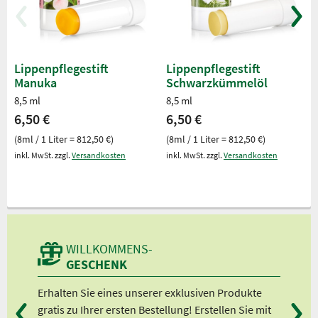
Lippenpflegestift
Lippenpflegestift
Manuka
Schwarzkümmelöl
8,5 ml
8,5 ml
6,50 €
6,50 €
(8ml / 1 Liter = 812,50 €)
(8ml / 1 Liter = 812,50 €)
inkl. MwSt. zzgl.
Versandkosten
inkl. MwSt. zzgl.
Versandkosten
WILLKOMMENS-
GESCHENK
n
Erhalten Sie eines unserer exklusiven Produkte
Bei
gratis zu Ihrer ersten Bestellung! Erstellen Sie mit
Ab 