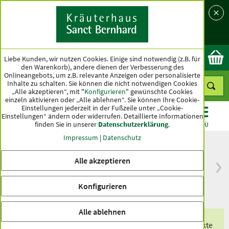
Sprache
Land
Ok
Liebe Kunden, wir nutzen Cookies. Einige sind notwendig (z.B. für
den Warenkorb), andere dienen der Verbesserung des
Onlineangebots, um z.B. relevante Anzeigen oder personalisierte
Inhalte zu schalten. Sie können die nicht notwendigen Cookies
„Alle akzeptieren“, mit "
Konfigurieren
" gewünschte Cookies
einzeln aktivieren oder „Alle ablehnen“. Sie können Ihre Cookie-
Einstellungen jederzeit in der Fußzeile unter „Cookie-
Einstellungen“ ändern oder widerrufen.
Detaillierte Informationen
finden Sie in unserer
Datenschutzerklärung
.
KATEGORIEN
ANGEBOTE
TOPSELLER
MENÜ
Impressum
|
Datenschutz
Alle akzeptieren
versandkostenfrei
Spitzenqualität seit
ab 50 €
über hundert Jahren
Konfigurieren
innerhalb Deutschlands
Alle ablehnen
Erhalten Sie eines unserer exklusiven Produkte