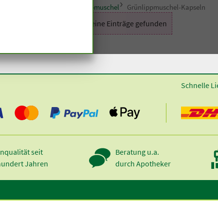
pseln und Tabletten
Grünlippmuschel
Grünlippmuschel-Kapseln
Es wurden keine Einträge gefunden
Schnelle Li
nqualität seit
Beratung u.a.
hundert Jahren
durch Apotheker