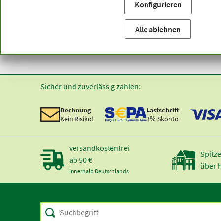
Konfigurieren
Sie befinden sich hier:
Startseite
Produktkategorien
Ka
Alle ablehnen
Sicher und zuverlässig zahlen:
Rechnung
Lastschrift
Kein Risiko!
3% Skonto
versandkostenfrei
Spitze
ab 50 €
über 
innerhalb Deutschlands