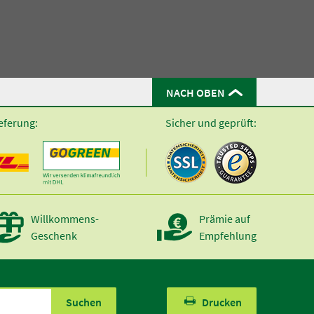
NACH OBEN
eferung:
Sicher und geprüft:
Willkommens-
Prämie auf
Geschenk
Empfehlung
Suchen
Drucken