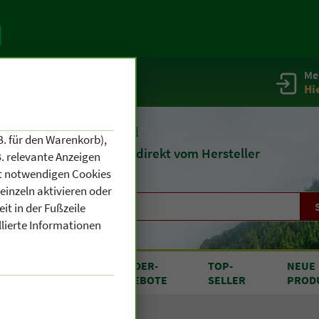
Me
g
Service / Infos
Hi
eit 1903
Naturheilmittel
B. für den Warenkorb),
und
Kosmetik
direkt vom Hersteller
. relevante Anzeigen
cht notwendigen Cookies
einzeln aktivieren oder
it in der Fußzeile
llierte Informationen
RODUKTE
SONDER
-
TOP
-
NEUE
N A BIS Z
ANGEBOTE
SELLER
PROD