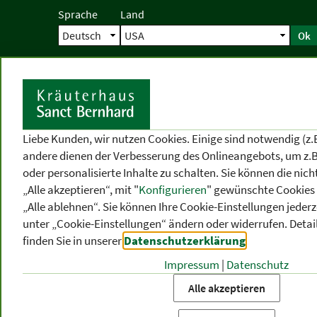
Sprache
Land
Ok
Startseite
Versand
Direktbestellun
S
Liebe Kunden, wir nutzen Cookies. Einige sind notwendig (z.
andere dienen der Verbesserung des Onlineangebots, um z.B
oder personalisierte Inhalte zu schalten. Sie können die ni
„Alle akzeptieren“, mit "
Konfigurieren
" gewünschte Cookies 
„Alle ablehnen“. Sie können Ihre Cookie-Einstellungen jederze
unter „Cookie-Einstellungen“ ändern oder widerrufen.
Detai
finden Sie in unserer
Datenschutzerklärung
.
Impressum
|
Datenschutz
PRODUKT
-
THEMEN
-
P
KATEGORIEN
BEREICHE
VO
Alle akzeptieren