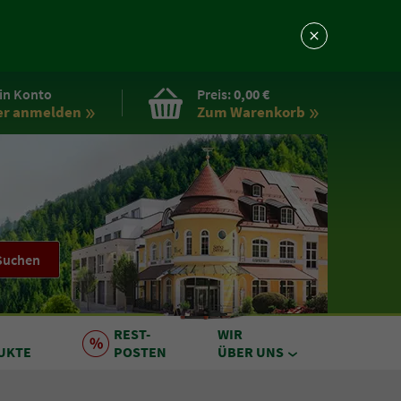
in Konto
Preis:
0,00 €
er anmelden
Zum Warenkorb
Suchen
REST
-
WIR
UKTE
POSTEN
ÜBER UNS