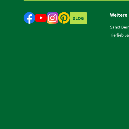
Weitere
BLOG
Sanct Ber
Tierlieb S