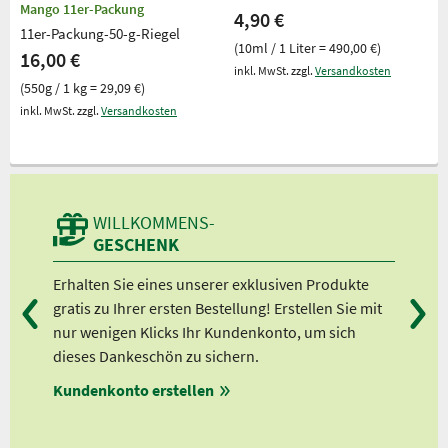
Mango 11er-Packung
4,90 €
11er-Packung-50-g-Riegel
(10ml / 1 Liter = 490,00 €)
16,00 €
inkl. MwSt. zzgl.
Versandkosten
(550g / 1 kg = 29,09 €)
inkl. MwSt. zzgl.
Versandkosten
WILLKOMMENS-
GESCHENK
Erhalten Sie eines unserer exklusiven Produkte
Bei
gratis zu Ihrer ersten Bestellung! Erstellen Sie mit
Ab 
nur wenigen Klicks Ihr Kundenkonto, um sich
Ab 
dieses Dankeschön zu sichern.
Ab 
Kundenkonto erstellen
Ab 