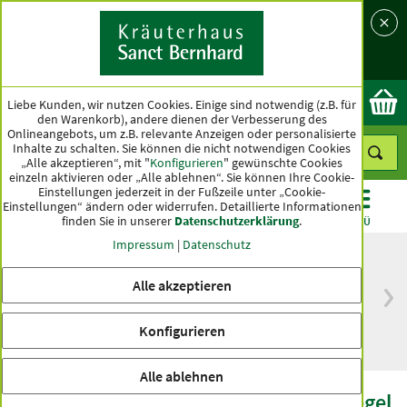
Sprache
Land
Ok
Liebe Kunden, wir nutzen Cookies. Einige sind notwendig (z.B. für
den Warenkorb), andere dienen der Verbesserung des
Onlineangebots, um z.B. relevante Anzeigen oder personalisierte
Inhalte zu schalten. Sie können die nicht notwendigen Cookies
„Alle akzeptieren“, mit "
Konfigurieren
" gewünschte Cookies
einzeln aktivieren oder „Alle ablehnen“. Sie können Ihre Cookie-
Einstellungen jederzeit in der Fußzeile unter „Cookie-
Einstellungen“ ändern oder widerrufen.
Detaillierte Informationen
finden Sie in unserer
Datenschutzerklärung
.
KATEGORIEN
ANGEBOTE
TOPSELLER
MENÜ
Impressum
|
Datenschutz
Alle akzeptieren
versandkostenfrei
Spitzenqualität seit
ab 50 €
über hundert Jahren
Konfigurieren
innerhalb Deutschlands
Alle ablehnen
Sanct Bernhard Sport Energie Reis-Riegel