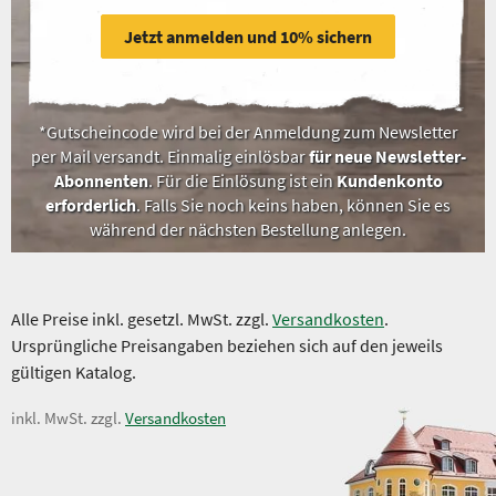
Jetzt anmelden und 10% sichern
*Gutscheincode wird bei der Anmeldung zum Newsletter
per Mail versandt. Einmalig einlösbar
für neue Newsletter-
Abonnenten
. Für die Einlösung ist ein
Kundenkonto
erforderlich
. Falls Sie noch keins haben, können Sie es
während der nächsten Bestellung anlegen.
Alle Preise inkl. gesetzl. MwSt. zzgl.
Versandkosten
.
Ursprüngliche Preisangaben beziehen sich auf den jeweils
gültigen Katalog.
inkl. MwSt. zzgl.
Versandkosten