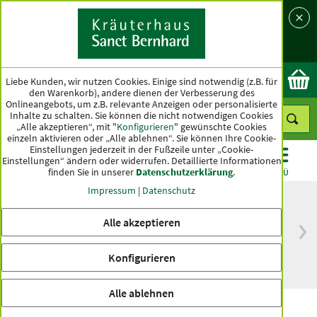
Sprache
Land
Ok
Liebe Kunden, wir nutzen Cookies. Einige sind notwendig (z.B. für
den Warenkorb), andere dienen der Verbesserung des
Onlineangebots, um z.B. relevante Anzeigen oder personalisierte
Inhalte zu schalten. Sie können die nicht notwendigen Cookies
„Alle akzeptieren“, mit "
Konfigurieren
" gewünschte Cookies
einzeln aktivieren oder „Alle ablehnen“. Sie können Ihre Cookie-
Einstellungen jederzeit in der Fußzeile unter „Cookie-
Einstellungen“ ändern oder widerrufen.
Detaillierte Informationen
finden Sie in unserer
Datenschutzerklärung
.
KATEGORIEN
ANGEBOTE
TOPSELLER
MENÜ
Impressum
|
Datenschutz
Alle akzeptieren
versandkostenfrei
Spitzenqualität seit
ab 50 €
über hundert Jahren
Konfigurieren
innerhalb Deutschlands
Alle ablehnen
Schrunden-Balsam