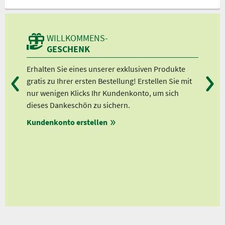
WILLKOMMENS-
GESCHENK
sen,
Erhalten Sie eines unserer exklusiven Produkte
Bei
t
gratis zu Ihrer ersten Bestellung! Erstellen Sie mit
Ab 
,
nur wenigen Klicks Ihr Kundenkonto, um sich
Ab 
n
dieses Dankeschön zu sichern.
Ab 
rm
Kundenkonto erstellen
Ab 
en
ungen