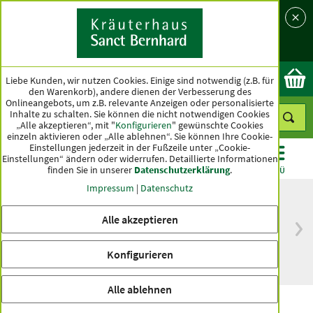
Sprache
Land
Ok
Liebe Kunden, wir nutzen Cookies. Einige sind notwendig (z.B. für
den Warenkorb), andere dienen der Verbesserung des
Onlineangebots, um z.B. relevante Anzeigen oder personalisierte
Inhalte zu schalten. Sie können die nicht notwendigen Cookies
„Alle akzeptieren“, mit "
Konfigurieren
" gewünschte Cookies
einzeln aktivieren oder „Alle ablehnen“. Sie können Ihre Cookie-
Einstellungen jederzeit in der Fußzeile unter „Cookie-
Einstellungen“ ändern oder widerrufen.
Detaillierte Informationen
finden Sie in unserer
Datenschutzerklärung
.
KATEGORIEN
ANGEBOTE
TOPSELLER
MENÜ
Impressum
|
Datenschutz
Alle akzeptieren
versandkostenfrei
Spitzenqualität seit
ab 50 €
über hundert Jahren
Konfigurieren
innerhalb Deutschlands
Alle ablehnen
Hyaluronsäure-Creme