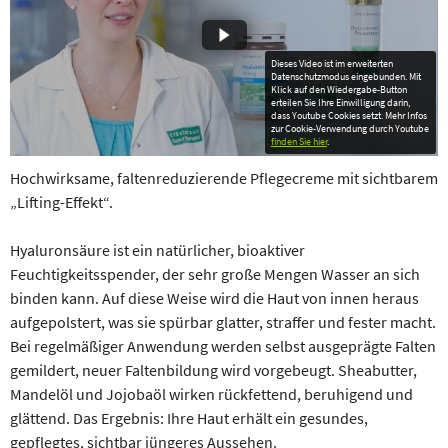
Dieses Video ist im erweiterten
Datenschutzmodus eingebunden. Mit
Klick auf den Wiedergabe-Button
erteilen Sie Ihre Einwilligung darin,
dass Youtube Cookies setzt. Mehr Infos
zur Cookie-Verwendung durch Youtube
finden Sie hier
.
Hochwirksame, faltenreduzierende Pflegecreme mit sichtbarem
„Lifting-Effekt“.
Hyaluronsäure ist ein natürlicher, bioaktiver
Feuchtigkeitsspender, der sehr große Mengen Wasser an sich
binden kann. Auf diese Weise wird die Haut von innen heraus
aufgepolstert, was sie spürbar glatter, straffer und fester macht.
Bei regelmäßiger Anwendung werden selbst ausgeprägte Falten
gemildert, neuer Faltenbildung wird vorgebeugt. Sheabutter,
Mandelöl und Jojobaöl wirken rückfettend, beruhigend und
glättend. Das Ergebnis: Ihre Haut erhält ein gesundes,
gepflegtes, sichtbar jüngeres Aussehen.