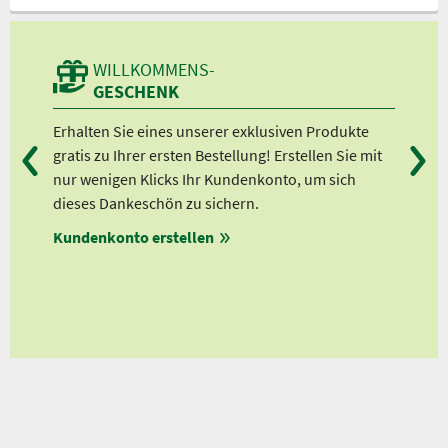
WILLKOMMENS-
GESCHENK
n
Erhalten Sie eines unserer exklusiven Produkte
Bei
gratis zu Ihrer ersten Bestellung! Erstellen Sie mit
Ab 
lle
nur wenigen Klicks Ihr Kundenkonto, um sich
Ab 
dieses Dankeschön zu sichern.
Ab 
Kundenkonto erstellen
Ab 
en
ungen