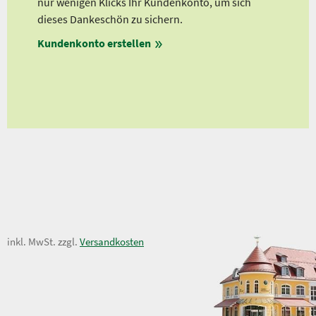
lle
nur wenigen Klicks Ihr Kundenkonto, um sich
Ab 
dieses Dankeschön zu sichern.
Ab 
Kundenkonto erstellen
Ab 
en
ungen
16,50 €
inkl. MwSt. zzgl.
Versandkosten