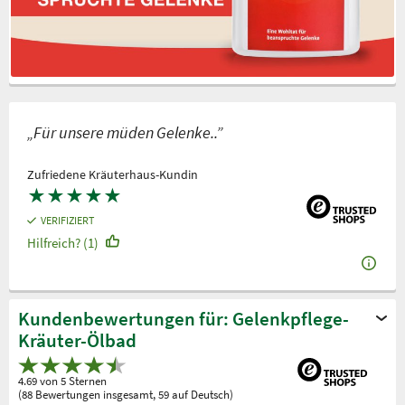
„Für unsere müden Gelenke..”
Zufriedene Kräuterhaus-Kundin
★
★
★
★
★
VERIFIZIERT
Hilfreich? (1)
Kundenbewertungen für: Gelenkpflege-
Kräuter-Ölbad
4.69 von 5 Sternen
(88 Bewertungen insgesamt, 59 auf Deutsch)