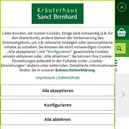
Sprache
Land
Ok
Liebe Kunden, wir nutzen Cookies. Einige sind notwendig (z.B. für
den Warenkorb), andere dienen der Verbesserung des
Onlineangebots, um z.B. relevante Anzeigen oder personalisierte
Inhalte zu schalten. Sie können die nicht notwendigen Cookies
„Alle akzeptieren“, mit "
Konfigurieren
" gewünschte Cookies
einzeln aktivieren oder „Alle ablehnen“. Sie können Ihre Cookie-
Einstellungen jederzeit in der Fußzeile unter „Cookie-
Einstellungen“ ändern oder widerrufen.
Detaillierte Informationen
finden Sie in unserer
Datenschutzerklärung
.
KATEGORIEN
ANGEBOTE
TOPSELLER
MENÜ
Impressum
|
Datenschutz
Alle akzeptieren
versandkostenfrei
Spitzenqualität seit
ab 50 €
über hundert Jahren
Konfigurieren
innerhalb Deutschlands
Alle ablehnen
Gelenkpflege-Kräuter-Ölbad