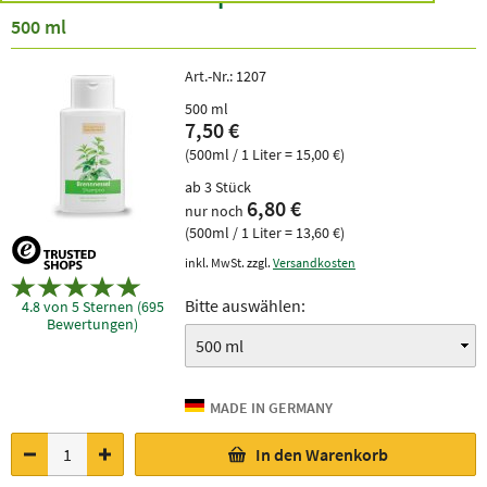
500 ml
Art.-Nr.:
1207
500 ml
7,50 €
(500ml / 1 Liter = 15,00 €)
ab 3 Stück
6,80 €
nur noch
(500ml / 1 Liter = 13,60 €)
inkl. MwSt. zzgl.
Versandkosten
Bitte auswählen:
4.8 von 5 Sternen (695
Bewertungen)
In den Warenkorb