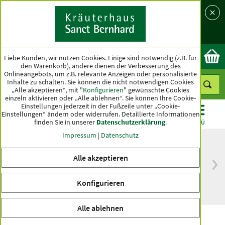
Sprache
Land
Ok
Liebe Kunden, wir nutzen Cookies. Einige sind notwendig (z.B. für
den Warenkorb), andere dienen der Verbesserung des
Onlineangebots, um z.B. relevante Anzeigen oder personalisierte
Inhalte zu schalten. Sie können die nicht notwendigen Cookies
„Alle akzeptieren“, mit "
Konfigurieren
" gewünschte Cookies
einzeln aktivieren oder „Alle ablehnen“. Sie können Ihre Cookie-
Einstellungen jederzeit in der Fußzeile unter „Cookie-
Einstellungen“ ändern oder widerrufen.
Detaillierte Informationen
finden Sie in unserer
Datenschutzerklärung
.
KATEGORIEN
ANGEBOTE
TOPSELLER
MENÜ
Impressum
|
Datenschutz
Alle akzeptieren
versandkostenfrei
Spitzenqualität seit
ab 50 €
über hundert Jahren
Konfigurieren
innerhalb Deutschlands
Alle ablehnen
Brennnessel-Shampoo