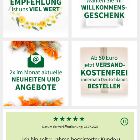
★
★
★
★
★
Datum der Veröffentlichung: 22.07.2026
s
„Ich bin seit 2 Jahren begeisterter Kunde,u