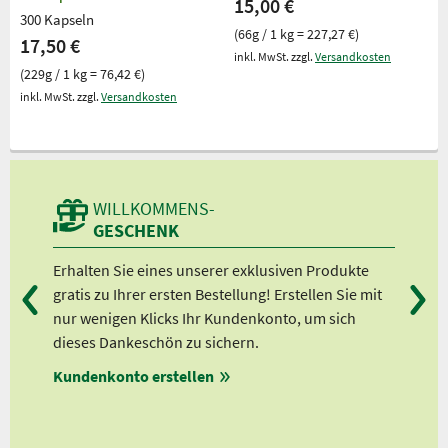
15,00 €
300 Kapseln
(66g / 1 kg = 227,27 €)
17,50 €
inkl. MwSt. zzgl.
Versandkosten
(229g / 1 kg = 76,42 €)
inkl. MwSt. zzgl.
Versandkosten
WILLKOMMENS-
GESCHENK
Erhalten Sie eines unserer exklusiven Produkte
Bei
en
gratis zu Ihrer ersten Bestellung! Erstellen Sie mit
Ab 
lle
nur wenigen Klicks Ihr Kundenkonto, um sich
Ab 
dieses Dankeschön zu sichern.
Ab 
auf
Kundenkonto erstellen
Ab 
ert!