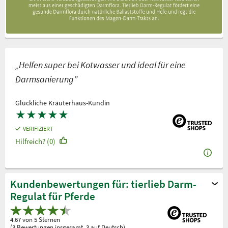
„Helfen super bei Kotwasser und ideal für eine
Darmsanierung”
Glückliche Kräuterhaus-Kundin
★
★
★
★
★
VERIFIZIERT
Hilfreich? (0)
Kundenbewertungen für: tierlieb Darm-
Regulat für Pferde
4.67 von 5 Sternen
(3 Bewertungen insgesamt, 3 auf Deutsch)