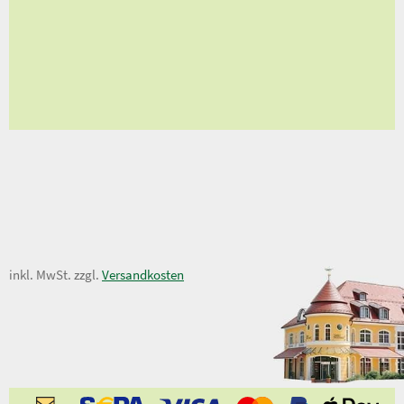
en
ungen
59,50 €
inkl. MwSt. zzgl.
Versandkosten