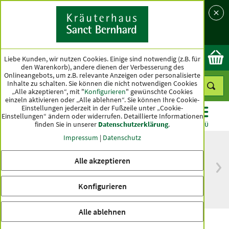
Sprache
Land
Ok
Liebe Kunden, wir nutzen Cookies. Einige sind notwendig (z.B. für
den Warenkorb), andere dienen der Verbesserung des
Onlineangebots, um z.B. relevante Anzeigen oder personalisierte
Inhalte zu schalten. Sie können die nicht notwendigen Cookies
„Alle akzeptieren“, mit "
Konfigurieren
" gewünschte Cookies
einzeln aktivieren oder „Alle ablehnen“. Sie können Ihre Cookie-
Einstellungen jederzeit in der Fußzeile unter „Cookie-
Einstellungen“ ändern oder widerrufen.
Detaillierte Informationen
finden Sie in unserer
Datenschutzerklärung
.
KATEGORIEN
ANGEBOTE
TOPSELLER
MENÜ
Impressum
|
Datenschutz
Alle akzeptieren
versandkostenfrei
Spitzenqualität seit
ab 50 €
über hundert Jahren
Konfigurieren
innerhalb Deutschlands
Alle ablehnen
tierlieb Darm-Regulat für Pferde