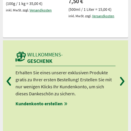
7,50 €
(100g / 1 kg = 35,00 €)
(500ml / 1 Liter = 15,00 €)
inkl. MwSt. zzgl.
Versandkosten
inkl. MwSt. zzgl.
Versandkosten
WILLKOMMENS-
GESCHENK
Erhalten Sie eines unserer exklusiven Produkte
Bei
en
gratis zu Ihrer ersten Bestellung! Erstellen Sie mit
Ab 
lle
nur wenigen Klicks Ihr Kundenkonto, um sich
Ab 
dieses Dankeschön zu sichern.
Ab 
auf
Kundenkonto erstellen
Ab 
ert!