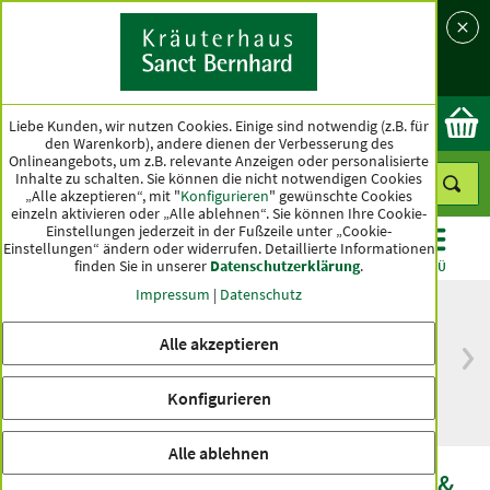
Sprache
Land
Ok
Liebe Kunden, wir nutzen Cookies. Einige sind notwendig (z.B. für
den Warenkorb), andere dienen der Verbesserung des
Onlineangebots, um z.B. relevante Anzeigen oder personalisierte
Inhalte zu schalten. Sie können die nicht notwendigen Cookies
„Alle akzeptieren“, mit "
Konfigurieren
" gewünschte Cookies
einzeln aktivieren oder „Alle ablehnen“. Sie können Ihre Cookie-
Einstellungen jederzeit in der Fußzeile unter „Cookie-
Einstellungen“ ändern oder widerrufen.
Detaillierte Informationen
finden Sie in unserer
Datenschutzerklärung
.
KATEGORIEN
ANGEBOTE
TOPSELLER
MENÜ
Impressum
|
Datenschutz
Alle akzeptieren
versandkostenfrei
Spitzenqualität seit
ab 50 €
über hundert Jahren
Konfigurieren
innerhalb Deutschlands
Alle ablehnen
tierlieb Trockenfutter Geflügel, Fisch- &