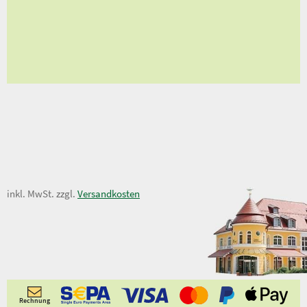
en
ungen
5,90 €
inkl. MwSt. zzgl.
Versandkosten
Rechnung