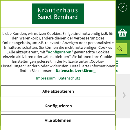
Sprache
Land
Ok
Liebe Kunden, wir nutzen Cookies. Einige sind notwendig (z.B. für
den Warenkorb), andere dienen der Verbesserung des
Onlineangebots, um z.B. relevante Anzeigen oder personalisierte
Inhalte zu schalten. Sie können die nicht notwendigen Cookies
„Alle akzeptieren“, mit "
Konfigurieren
" gewünschte Cookies
einzeln aktivieren oder „Alle ablehnen“. Sie können Ihre Cookie-
Einstellungen jederzeit in der Fußzeile unter „Cookie-
Einstellungen“ ändern oder widerrufen.
Detaillierte Informationen
finden Sie in unserer
Datenschutzerklärung
.
KATEGORIEN
ANGEBOTE
TOPSELLER
MENÜ
Impressum
|
Datenschutz
Alle akzeptieren
versandkostenfrei
Spitzenqualität seit
ab 50 €
über hundert Jahren
Konfigurieren
innerhalb Deutschlands
Alle ablehnen
Mariendistel-Kapseln