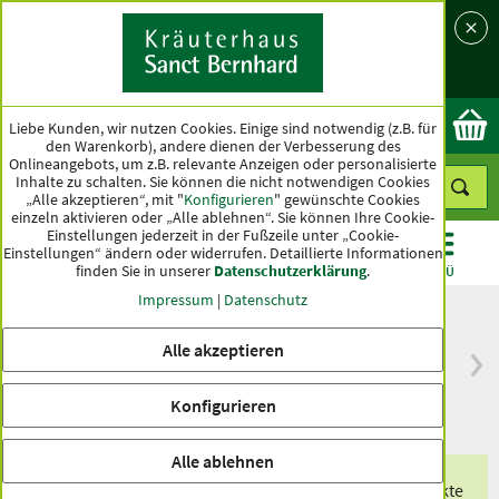
Sprache
Land
Ok
Liebe Kunden, wir nutzen Cookies. Einige sind notwendig (z.B. für
den Warenkorb), andere dienen der Verbesserung des
Onlineangebots, um z.B. relevante Anzeigen oder personalisierte
Inhalte zu schalten. Sie können die nicht notwendigen Cookies
„Alle akzeptieren“, mit "
Konfigurieren
" gewünschte Cookies
einzeln aktivieren oder „Alle ablehnen“. Sie können Ihre Cookie-
Einstellungen jederzeit in der Fußzeile unter „Cookie-
Einstellungen“ ändern oder widerrufen.
Detaillierte Informationen
finden Sie in unserer
Datenschutzerklärung
.
KATEGORIEN
ANGEBOTE
TOPSELLER
MENÜ
Impressum
|
Datenschutz
Alle akzeptieren
versandkostenfrei
Spitzenqualität seit
ab 50 €
über hundert Jahren
Konfigurieren
innerhalb Deutschlands
Alle ablehnen
Erhalten Sie eines unserer exklusiven Produkte