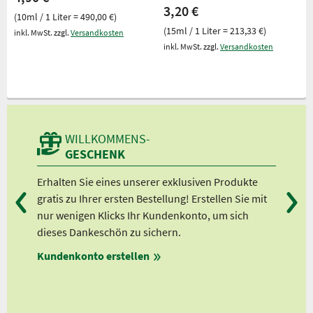
3,20 €
(10ml / 1 Liter = 490,00 €)
(15ml / 1 Liter = 213,33 €)
inkl. MwSt. zzgl.
Versandkosten
inkl. MwSt. zzgl.
Versandkosten
WILLKOMMENS-
GESCHENK
d
Erhalten Sie eines unserer exklusiven Produkte
Bei
gratis zu Ihrer ersten Bestellung! Erstellen Sie mit
Ab 
er
nur wenigen Klicks Ihr Kundenkonto, um sich
Ab 
dieses Dankeschön zu sichern.
Ab 
en
Kundenkonto erstellen
Ab 