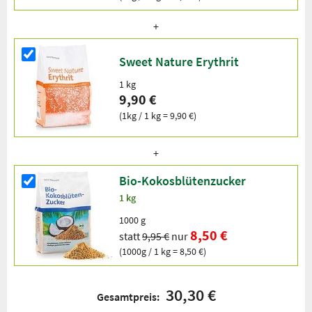
Sweet Nature Erythrit
1 kg
9,90 €
(1kg / 1 kg = 9,90 €)
Bio-Kokosblütenzucker
1 kg
1000 g
8,50 €
statt
9,95 €
nur
(1000g / 1 kg = 8,50 €)
30,30 €
Gesamtpreis: