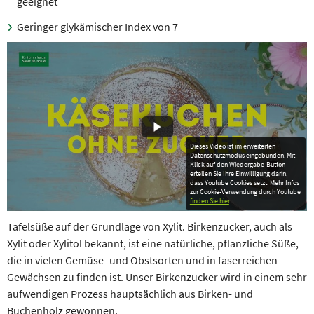
geeignet
Geringer glykämischer Index von 7
Dieses Video ist im erweiterten
Datenschutzmodus eingebunden. Mit
Klick auf den Wiedergabe-Button
erteilen Sie Ihre Einwilligung darin,
dass Youtube Cookies setzt. Mehr Infos
zur Cookie-Verwendung durch Youtube
finden Sie hier
.
Tafelsüße auf der Grundlage von Xylit. Birkenzucker, auch als
Xylit oder Xylitol bekannt, ist eine natürliche, pflanzliche Süße,
die in vielen Gemüse- und Obst­sorten und in faserreichen
Gewächsen zu finden ist. Unser Birkenzucker wird in einem sehr
aufwendigen Prozess hauptsächlich aus Birken- und
Buchenholz gewonnen.