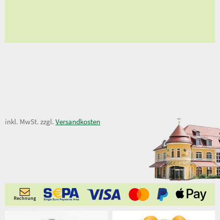
en
ungen
11,90 €
inkl. MwSt. zzgl.
Versandkosten
Rechnung